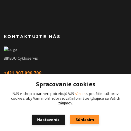
KONTAKTUJTE NÁS
BIKEDU Cykloservis
+421 907 090 700
Spracovanie cookies
eshop@bikedu.sk
Náš e-shop a partneri potrebujú Váš
súhlas
s použitím súborov
cookies, aby Vám mohli zobrazovať informácie týkajúce sa Vašich
záujmov.
Nastavenia
Súhlasím
Copyright © 2026 | bikedu.sk