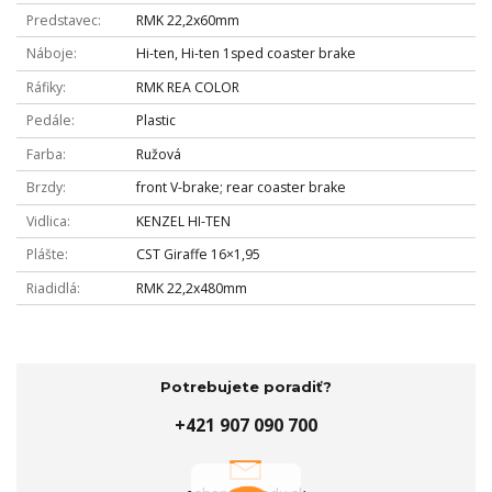
Predstavec
RMK 22,2x60mm
Náboje
Hi-ten, Hi-ten 1sped coaster brake
Ráfiky
RMK REA COLOR
Pedále
Plastic
Farba
Ružová
Brzdy
front V-brake; rear coaster brake
Vidlica
KENZEL HI-TEN
Plášte
CST Giraffe 16×1,95
Riadidlá
RMK 22,2x480mm
Potrebujete poradiť?
+421 907 090 700