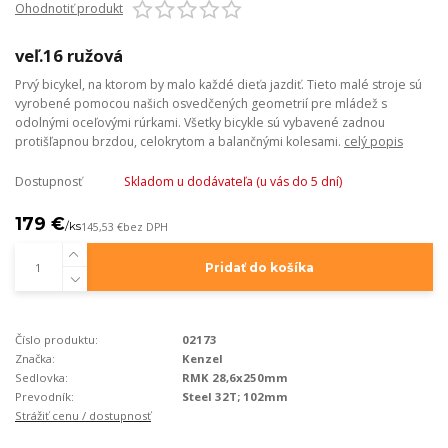
Ohodnotiť produkt
veľ.16 ružová
Prvý bicykel, na ktorom by malo každé dieťa jazdiť. Tieto malé stroje sú
vyrobené pomocou našich osvedčených geometrií pre mládež s
odolnými oceľovými rúrkami. Všetky bicykle sú vybavené zadnou
protišľapnou brzdou, celokrytom a balančnými kolesami.
celý popis
Dostupnosť
Skladom u dodávateľa (u vás do 5 dní)
179 €
/
ks
145,53 €
bez DPH
Pridať do košíka
Číslo produktu:
02173
Značka:
Kenzel
Sedlovka:
RMK 28,6x250mm
Prevodník:
Steel 32T; 102mm
Strážiť cenu / dostupnosť