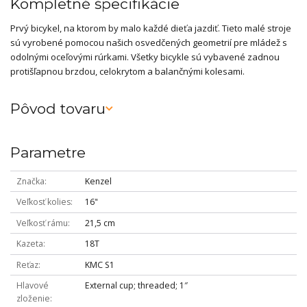
Kompletné špecifikácie
Prvý bicykel, na ktorom by malo každé dieťa jazdiť. Tieto malé stroje
sú vyrobené pomocou našich osvedčených geometrií pre mládež s
odolnými oceľovými rúrkami. Všetky bicykle sú vybavené zadnou
protišľapnou brzdou, celokrytom a balančnými kolesami.
Pôvod tovaru
Parametre
Značka
Kenzel
Veľkosť kolies
16"
Veľkosť rámu
21,5 cm
Kazeta
18T
Reťaz
KMC S1
Hlavové
External cup; threaded; 1″
zloženie