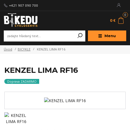
+421 907 090 700
0
0 €
Menu
Úvod
BICYKLE
KENZEL LIMA RF16
KENZEL LIMA RF16
Doprava ZADARMO