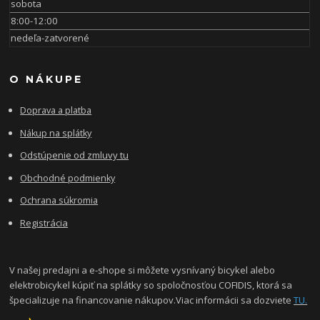
sobota
8:00-12:00
nedeľa-zatvorené
O NÁKUPE
Doprava a platba
Nákup na splátky
Odstúpenie od zmluvy tu
Obchodné podmienky
Ochrana súkromia
Registrácia
V našej predajni a e-shope si môžete vysnívaný bicykel alebo
elektrobicykel kúpiť na splátky so spoločnosťou COFIDIS, ktorá sa
špecializuje na financovanie nákupov.Viac informácii sa dozviete
TU.