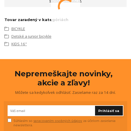
eshop@bikedu.sk
Tovar zaradený v kategóriách
BICYKLE
Detské a junior bicykle
KIDS 16"
Nepremeškajte novinky,
akcie a zľavy!
Môžete sa kedykoľvek odhlásiť. Zasielame raz za 14 dní.
Prihlásiť sa
Súhlasím so
spracovaním osobných údajov
za účelom zasielania
newslettera.