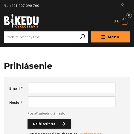
+421 907 090 700
0
0 €
Menu
Prihlásenie
Email
*
Heslo
*
Poslať zabudnuté heslo
Prihlásiť sa