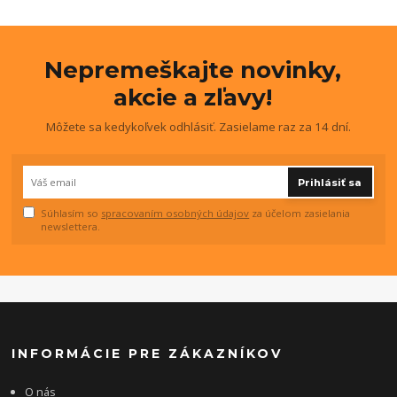
Nepremeškajte novinky,
akcie a zľavy!
Môžete sa kedykoľvek odhlásiť. Zasielame raz za 14 dní.
Prihlásiť sa
Súhlasím so
spracovaním osobných údajov
za účelom zasielania
newslettera.
INFORMÁCIE PRE ZÁKAZNÍKOV
O nás