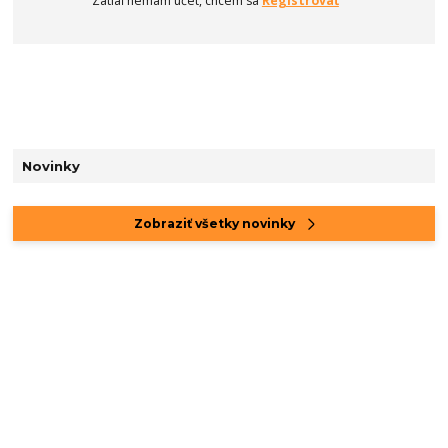
Zatiaľ nemám účet, chcem sa
Registrovať
Novinky
Zobraziť všetky novinky