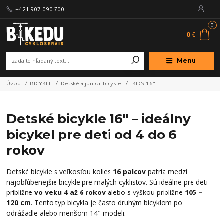
+421 907 090 700
0
0 €
Menu
Úvod
BICYKLE
Detské a junior bicykle
KIDS 16"
Detské bicykle 16" – ideálny
bicykel pre deti od 4 do 6
rokov
Detské bicykle s veľkosťou kolies
16 palcov
patria medzi
najobľúbenejšie bicykle pre malých cyklistov. Sú ideálne pre deti
približne
vo veku 4 až 6 rokov
alebo s výškou približne
105 –
120 cm
. Tento typ bicykla je často druhým bicyklom po
odrážadle alebo menšom 14" modeli.