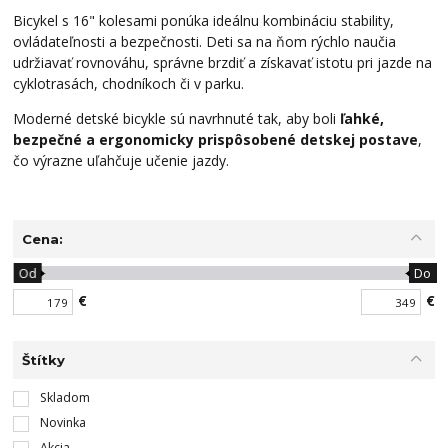
Bicykel s 16" kolesami ponúka ideálnu kombináciu stability,
ovládateľnosti a bezpečnosti. Deti sa na ňom rýchlo naučia
udržiavať rovnováhu, správne brzdiť a získavať istotu pri jazde na
cyklotrasách, chodníkoch či v parku.
Moderné detské bicykle sú navrhnuté tak, aby boli
ľahké,
bezpečné a ergonomicky prispôsobené detskej postave
,
čo výrazne uľahčuje učenie jazdy.
Cena:
Od
Do
€
€
Štítky
Skladom
Novinka
Akcia