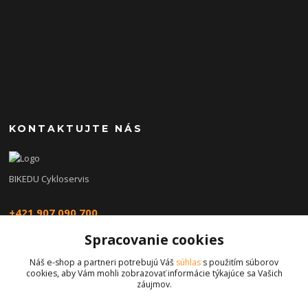
KONTAKTUJTE NÁS
BIKEDU Cykloservis
+421 907 090 700
Spracovanie cookies
eshop@bikedu.sk
Náš e-shop a partneri potrebujú Váš
súhlas
s použitím súborov
cookies, aby Vám mohli zobrazovať informácie týkajúce sa Vašich
záujmov.