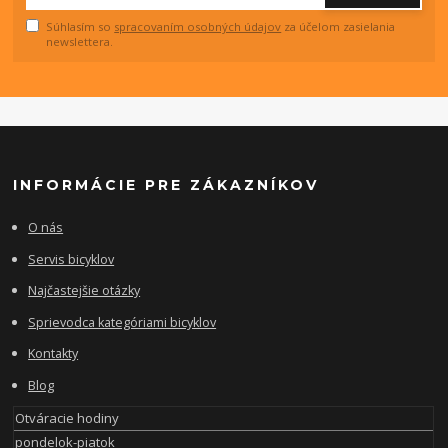
Súhlasím so
spracovaním osobných údajov
za účelom zasielania
newslettera.
INFORMÁCIE PRE ZÁKAZNÍKOV
O nás
Servis bicyklov
Najčastejšie otázky
Sprievodca kategóriami bicyklov
Kontakty
Blog
Otváracie hodiny
pondelok-piatok