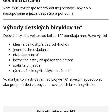
Geometria rámu
Rám musí byť prispôsobený detskej postave, aby bolo
nastupovanie a jazda bezpečná a pohodlná.
Výhody detských bicyklov 16"
Detské bicykle s veľkosťou kolies 16" ponúkajú množstvo výhod:
ideálna veľkosť pre deti od 4 rokov
jednoduché ovládanie
nízka hmotnosť
bezpečné brzdy prispôsobené deťom
stabilita pri jazde
rýchle učenie cyklistických zručností
Vďaka týmto vlastnostiam sú bicykle 16" skvelým spôsobom,
ako podporiť deti v pohybe a rozvíjať ich lásku k cyklistike.
Potrebujete poradiť?