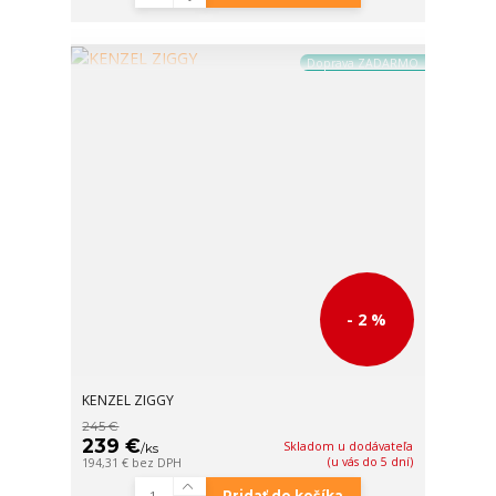
Doprava ZADARMO
- 2 %
KENZEL ZIGGY
245 €
239 €
Skladom u dodávateľa
/
ks
(u vás do 5 dní)
194,31 €
bez DPH
Pridať do košíka