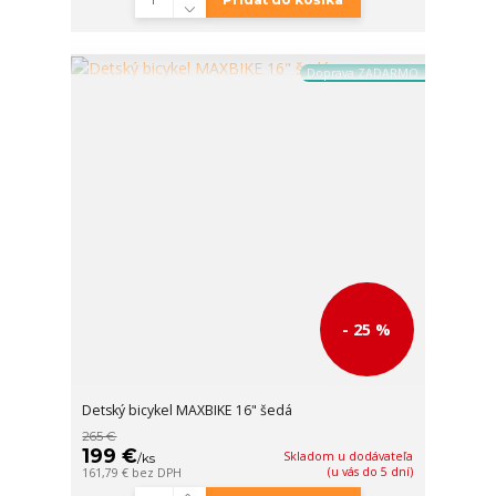
Doprava ZADARMO
- 25 %
Detský bicykel MAXBIKE 16" šedá
265 €
199 €
Skladom u dodávateľa
/
ks
(u vás do 5 dní)
161,79 €
bez DPH