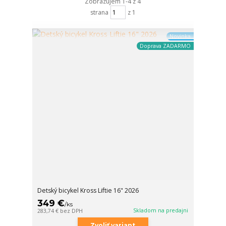
Zobrazujem 1-4 z 4
strana
z 1
Novinka
Doprava ZADARMO
Detský bicykel Kross Liftie 16" 2026
349 €
/
ks
Skladom na predajni
283,74 €
bez DPH
Zvoliť variant