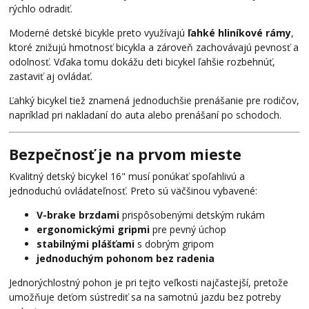
rýchlo odradiť.
Moderné detské bicykle preto využívajú
ľahké hliníkové rámy
,
ktoré znižujú hmotnosť bicykla a zároveň zachovávajú pevnosť a
odolnosť. Vďaka tomu dokážu deti bicykel ľahšie rozbehnúť,
zastaviť aj ovládať.
Ľahký bicykel tiež znamená jednoduchšie prenášanie pre rodičov,
napríklad pri nakladaní do auta alebo prenášaní po schodoch.
Bezpečnosť je na prvom mieste
Kvalitný detský bicykel 16" musí ponúkať spoľahlivú a
jednoduchú ovládateľnosť. Preto sú väčšinou vybavené:
V-brake brzdami
prispôsobenými detským rukám
ergonomickými gripmi
pre pevný úchop
stabilnými plášťami
s dobrým gripom
jednoduchým pohonom bez radenia
Jednorýchlostný pohon je pri tejto veľkosti najčastejší, pretože
umožňuje deťom sústrediť sa na samotnú jazdu bez potreby