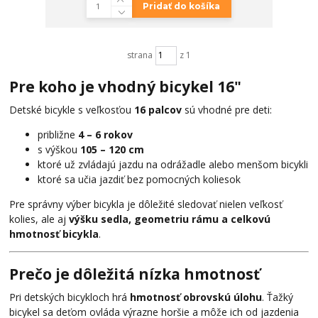
Pridať do košíka
strana
z 1
Pre koho je vhodný bicykel 16"
Detské bicykle s veľkosťou
16 palcov
sú vhodné pre deti:
približne
4 – 6 rokov
s výškou
105 – 120 cm
ktoré už zvládajú jazdu na odrážadle alebo menšom bicykli
ktoré sa učia jazdiť bez pomocných koliesok
Pre správny výber bicykla je dôležité sledovať nielen veľkosť
kolies, ale aj
výšku sedla, geometriu rámu a celkovú
hmotnosť bicykla
.
Prečo je dôležitá nízka hmotnosť
Pri detských bicykloch hrá
hmotnosť obrovskú úlohu
. Ťažký
bicykel sa deťom ovláda výrazne horšie a môže ich od jazdenia