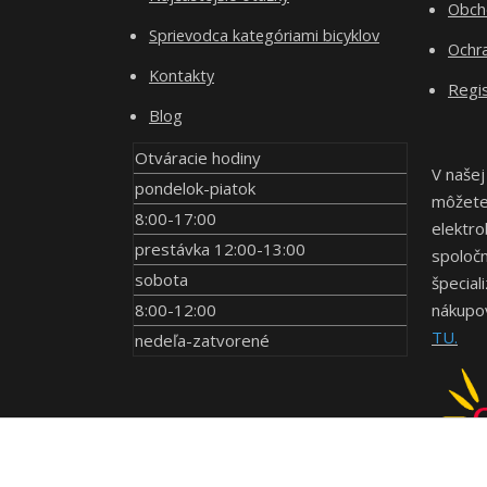
Obch
Sprievodca kategóriami bicyklov
Ochr
Kontakty
Regis
Blog
Otváracie hodiny
V našej
pondelok-piatok
môžete 
8:00-17:00
elektro
prestávka 12:00-13:00
spoločn
sobota
špecial
8:00-12:00
nákupov
TU.
nedeľa-zatvorené