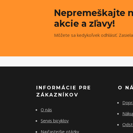
Nepremeškajte n
akcie a zľavy!
Môžete sa kedykoľvek odhlásiť. Zasiela
INFORMÁCIE PRE
O N
ZÁKAZNÍKOV
Dopr
O nás
Nákup
Servis bicyklov
Odst
Najčastejšie otázky