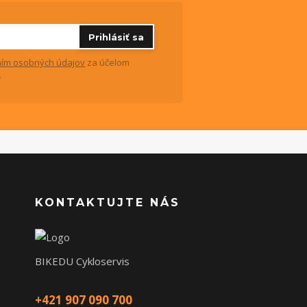
Prihlásiť sa
ím osobných údajov
za účelom
.
KONTAKTUJTE NÁS
BIKEDU Cykloservis
+421 907 090 700