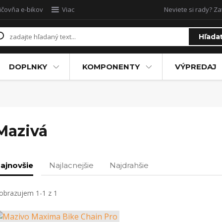
ičovňa e-bikov
Viac
Neviete si rady? Za
Hľada
DOPLNKY
KOMPONENTY
VÝPREDAJ
Mazivá
ajnovšie
Najlacnejšie
Najdrahšie
obrazujem 1-1 z 1