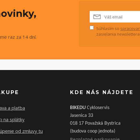
ovinky,
Súhlasím so
spracovan
zasielania newslettera
me raz za 14 dní.
ÁKUPE
KDE NÁS NÁJDETE
ava a platba
BIKEDU
Cykloservis
Jasenica 33
 na splátky
018 17 Považská Bystrica
úpenie od zmluvy tu
(budova coop jednota)
Bezplatné parkovanie