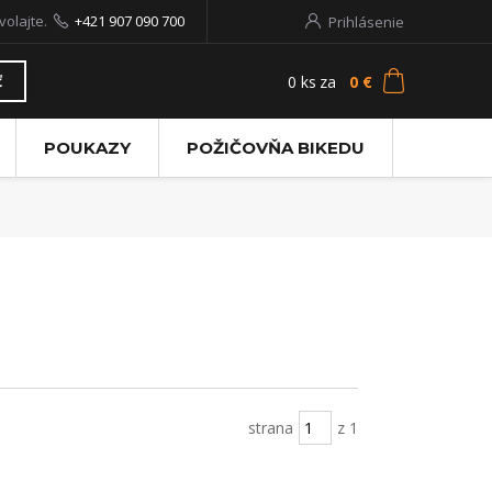
volajte.
+421 907 090 700
Prihlásenie
0
ks
za
0 €
ť
POUKAZY
POŽIČOVŇA BIKEDU
strana
z 1