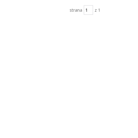
strana
z 1