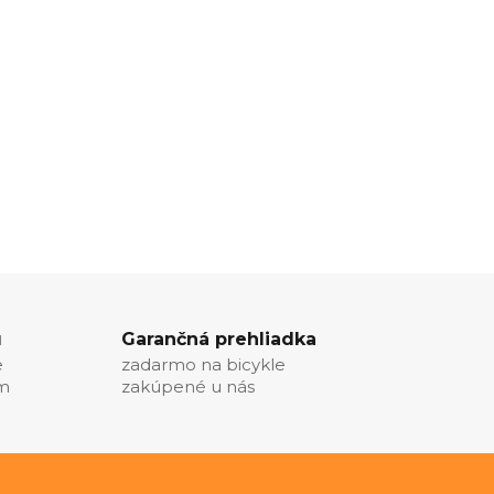
u
Garančná prehliadka
e
zadarmo na bicykle
ím
zakúpené u nás