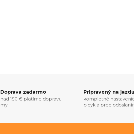
Doprava zadarmo
Pripravený na jazd
nad 150 € platíme dopravu
kompletné nastaveni
my
bicykla pred odoslan