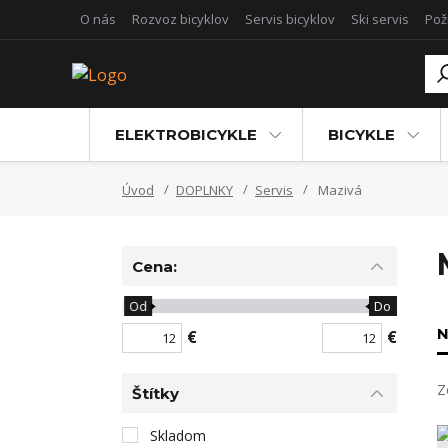
O nás
Rozvoz bicyklov
Servis bicyklov
Ski servis
Pož
ELEKTROBICYKLE
BICYKLE
Úvod
DOPLNKY
Servis
Mazivá
Cena:
Od
Do
N
€
€
Z
Štítky
Skladom