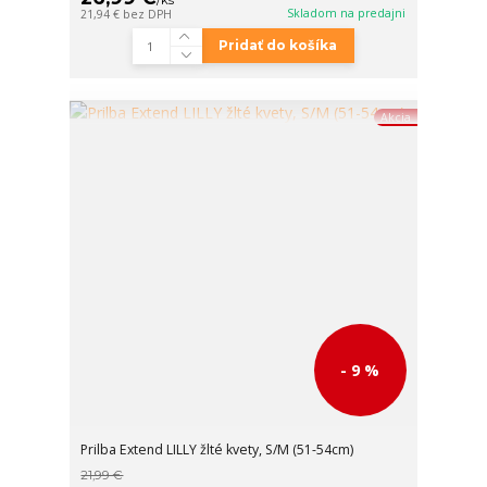
Skladom na predajni
21,94 €
bez DPH
Pridať do košíka
Akcia
- 9 %
Prilba Extend LILLY žlté kvety, S/M (51-54cm)
21,99 €