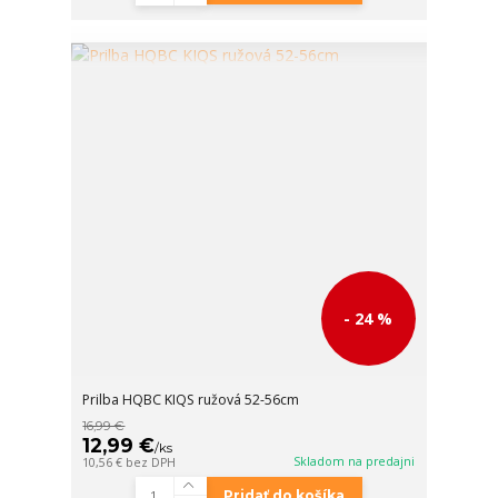
- 24 %
Prilba HQBC KIQS ružová 52-56cm
16,99 €
12,99 €
/
ks
Skladom na predajni
10,56 €
bez DPH
Pridať do košíka