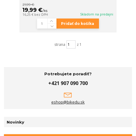
21,99 €
19,99 €
/
ks
Skladom na predajni
16,25 €
bez DPH
Pridať do košíka
strana
z 1
Potrebujete poradiť?
+421 907 090 700
eshop@bikedu.sk
Novinky