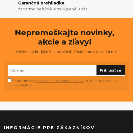
Garančná prehliadka
zadarmo na bicykle zakúpené u nás
Nepremeškajte novinky,
akcie a zľavy!
Môžete sa kedykoľvek odhlásiť. Zasielame raz za 14 dní.
Prihlásiť sa
Súhlasím so
spracovaním osobných údajov
za účelom zasielania
newslettera.
INFORMÁCIE PRE ZÁKAZNÍKOV