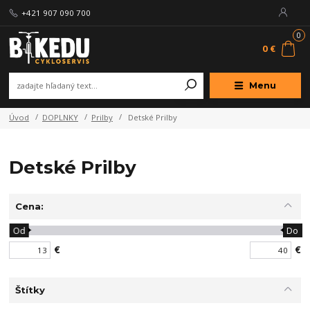
+421 907 090 700
0
0 €
Menu
Úvod
DOPLNKY
Prilby
Detské Prilby
Detské Prilby
Cena:
Od
Do
€
€
Štítky