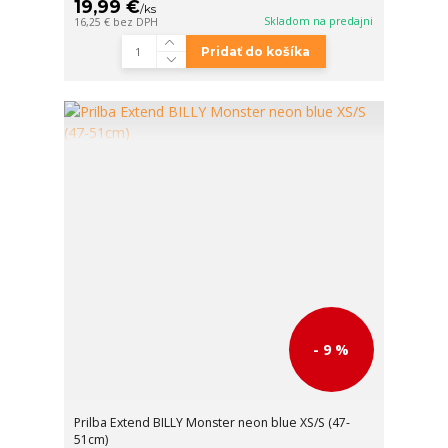
19,99 €
/
ks
Skladom na predajni
16,25 €
bez DPH
Pridať do košíka
- 9 %
Prilba Extend BILLY Monster neon blue XS/S (47-
51cm)