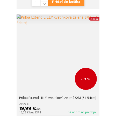
Pridať do košíka
Akcia
- 9 %
Prilba Extend LILLY kvetinková zelená S/M (51-54cm)
21,99 €
19,99 €
/
ks
Skladom na predajni
16,25 €
bez DPH