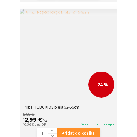
- 24 %
Prilba HQBC KIQS biela 52-56cm
16,99 €
12,99 €
/
ks
Skladom na predajni
10,56 €
bez DPH
Pridať do košíka