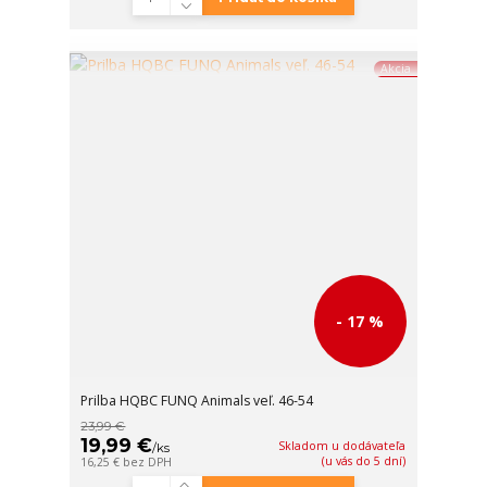
Akcia
- 17 %
Prilba HQBC FUNQ Animals veľ. 46-54
23,99 €
19,99 €
Skladom u dodávateľa
/
ks
(u vás do 5 dní)
16,25 €
bez DPH