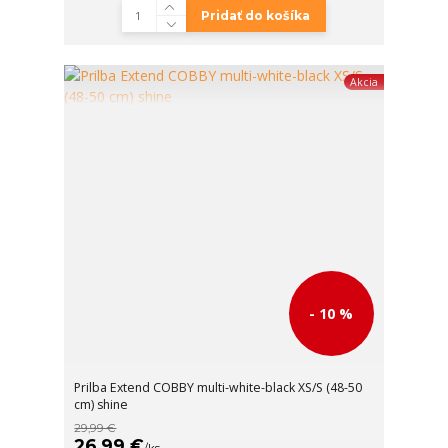
Pridať do košíka
Akcia
- 10 %
Prilba Extend COBBY multi-white-black XS/S (48-50
cm) shine
29,99 €
26,99 €
/
ks