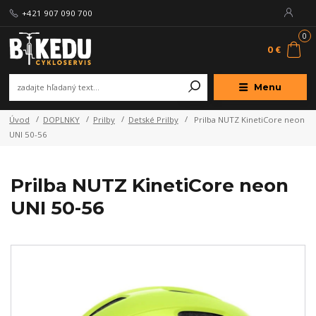
+421 907 090 700
0
0 €
Menu
Úvod
DOPLNKY
Prilby
Detské Prilby
Prilba NUTZ KinetiCore neon
UNI 50-56
Prilba NUTZ KinetiCore neon
UNI 50-56