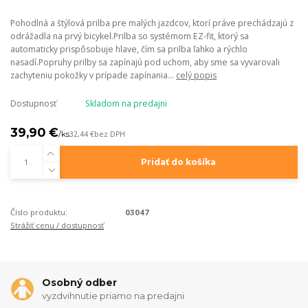
Pohodlná a štýlová prilba pre malých jazdcov, ktorí práve prechádzajú z
odrážadla na prvý bicykel.Prilba so systémom EZ-fit, ktorý sa
automaticky prispôsobuje hlave, čím sa prilba ľahko a rýchlo
nasadí.Popruhy prilby sa zapínajú pod uchom, aby sme sa vyvarovali
zachyteniu pokožky v prípade zapínania...
celý popis
Dostupnosť
Skladom na predajni
39,90 €
/
ks
32,44 €
bez DPH
Pridať do košíka
Číslo produktu:
03047
Strážiť cenu / dostupnosť
Osobný odber
vyzdvihnutie priamo na predajni