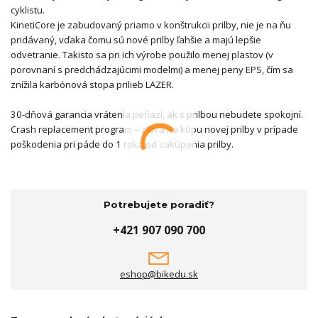
cyklistu.
KinetiCore je zabudovaný priamo v konštrukcii prilby, nie je na ňu
pridávaný, vďaka čomu sú nové prilby ľahšie a majú lepšie
odvetranie. Takisto sa pri ich výrobe použilo menej plastov (v
porovnaní s predchádzajúcimi modelmi) a menej peny EPS, čím sa
znížila karbónová stopa prilieb LAZER.
30-dňová garancia vrátenia peňazí, ak s prilbou nebudete spokojní.
Crash replacement program – zľava na kúpu novej prilby v prípade
poškodenia pri páde do 1 roka od zakúpenia prilby.
Potrebujete poradiť?
+421 907 090 700
eshop@bikedu.sk