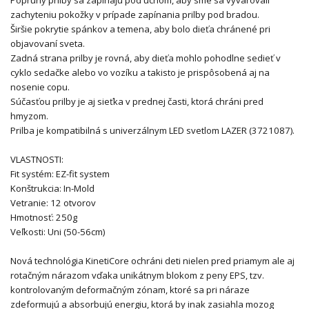
Popruhy prilby sa zapínajú pod uchom, aby sme sa vyvarovali
zachyteniu pokožky v prípade zapínania prilby pod bradou.
Širšie pokrytie spánkov a temena, aby bolo dieťa chránené pri
objavovaní sveta.
Zadná strana prilby je rovná, aby dieťa mohlo pohodlne sedieť v
cyklo sedačke alebo vo vozíku a takisto je prispôsobená aj na
nosenie copu.
Súčasťou prilby je aj sieťka v prednej časti, ktorá chráni pred
hmyzom.
Prilba je kompatibilná s univerzálnym LED svetlom LAZER (3721087).
VLASTNOSTI:
Fit systém: EZ-fit system
Konštrukcia: In-Mold
Vetranie: 12 otvorov
Hmotnosť: 250g
Veľkosti: Uni (50-56cm)
Nová technológia KinetiCore ochráni deti nielen pred priamym ale aj
rotačným nárazom vďaka unikátnym blokom z peny EPS, tzv.
kontrolovaným deformačným zónam, ktoré sa pri náraze
zdeformujú a absorbujú energiu, ktorá by inak zasiahla mozog