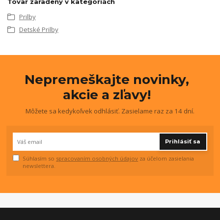
Tovar zaradený v kategóriách
Prilby
Detské Prilby
Nepremeškajte novinky,
akcie a zľavy!
Môžete sa kedykoľvek odhlásiť. Zasielame raz za 14 dní.
Prihlásiť sa
Súhlasím so
spracovaním osobných údajov
za účelom zasielania
newslettera.