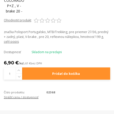
Ohodnotiť produkt
značka Polisport Portugalsko, MTB/Trekking, pre priemer 27/36, predný
+ zadný, plast, V-brake , pre 20, reflexnou nálepkou, hmotnosť 199 g,
celý popis
Dostupnosť
Skladom na predajni
6,90 €
/
ks
5,61 €
bez DPH
Pridať do košíka
Číslo produktu:
02368
Strážiť cenu / dostupnosť