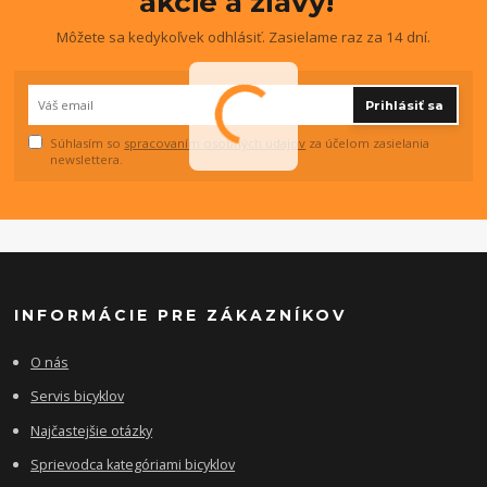
akcie a zľavy!
Môžete sa kedykoľvek odhlásiť. Zasielame raz za 14 dní.
Prihlásiť sa
Súhlasím so
spracovaním osobných údajov
za účelom zasielania
newslettera.
INFORMÁCIE PRE ZÁKAZNÍKOV
O nás
Servis bicyklov
Najčastejšie otázky
Sprievodca kategóriami bicyklov