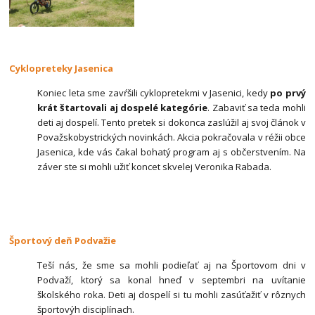
Cyklopreteky Jasenica
Koniec leta sme zavŕšili cyklopretekmi v Jasenici, kedy
po prvý
krát štartovali aj dospelé kategórie
. Zabaviť sa teda mohli
deti aj dospelí. Tento pretek si dokonca zaslúžil aj svoj článok v
Považskobystrických novinkách. Akcia pokračovala v réžii obce
Jasenica, kde vás čakal bohatý program aj s občerstvením. Na
záver ste si mohli užiť koncet skvelej Veronika Rabada.
Športový deň Podvažie
Teší nás, že sme sa mohli podieľať aj na Športovom dni v
Podvaží, ktorý sa konal hneď v septembri na uvítanie
školského roka. Deti aj dospelí si tu mohli zasúťažiť v rôznych
športovýh disciplínach.