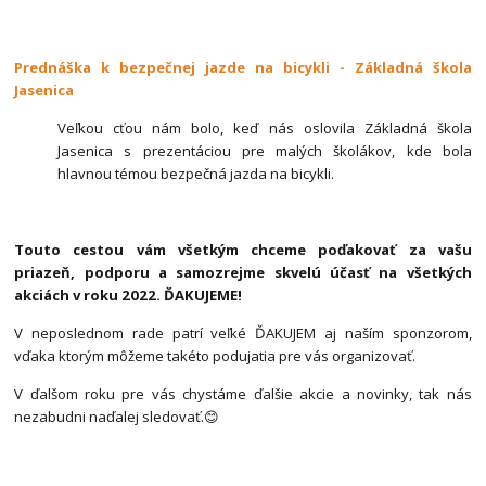
Prednáška k bezpečnej jazde na bicykli - Základná škola
Jasenica
Veľkou cťou nám bolo, keď nás oslovila Základná škola
Jasenica s prezentáciou pre malých školákov, kde bola
hlavnou témou bezpečná jazda na bicykli.
Touto cestou vám všetkým chceme poďakovať za vašu
priazeň, podporu a samozrejme skvelú účasť na všetkých
akciách v roku 2022. ĎAKUJEME!
V neposlednom rade patrí veľké ĎAKUJEM aj naším sponzorom,
vďaka ktorým môžeme takéto podujatia pre vás organizovať.
V ďalšom roku pre vás chystáme ďalšie akcie a novinky, tak nás
nezabudni naďalej sledovať.
😊