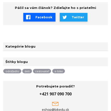
Páčil sa vám článok? Zdieľajte ho s priateľmi
Facebook
Twitter
Kategórie blogu
Štítky blogu
odrážadlo
deti
cestovateľ
e-bike
Potrebujete poradiť?
+421 907 090 700
eshop@bikedu.sk