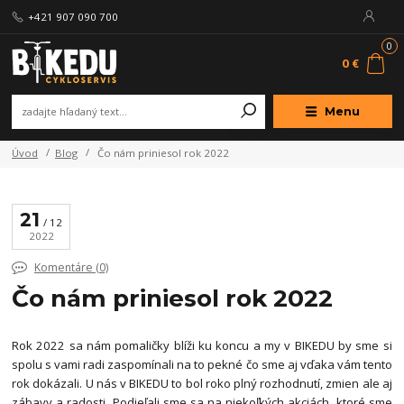
+421 907 090 700
0
0 €
Menu
Úvod
Blog
Čo nám priniesol rok 2022
21
12
2022
Komentáre (0)
Čo nám priniesol rok 2022
Rok 2022 sa nám pomaličky blíži ku koncu a my v BIKEDU by sme si
spolu s vami radi zaspomínali na to pekné čo sme aj vďaka vám tento
rok dokázali. U nás v BIKEDU to bol roko plný rozhodnutí, zmien ale aj
zábavy a radosti. Podieľali sme sa na niekoľkých akciách, ktoré sme