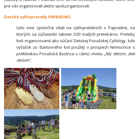
pre vás organizovali alebo spoluorganizovali.
Detské cyklopreteky PAPRADNO
Leto sme spoločne vítali na cyklopretekoch v Papradne, na
ktorých sa zúčastnilo takmer 200 malých pretekárov. Preteky
boli organizované ako súčasť Detskej Považskej Cykloligy, kde
výťažok zo štartovného bol použitý v prospech Nemocnice s
poliklinikou Považská Bystrica v rámci motta
„My deťom, deti
deťom“.