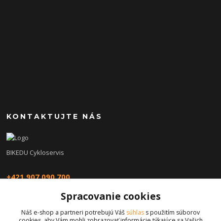
KONTAKTUJTE NÁS
BIKEDU Cykloservis
+421 907 090 700
Spracovanie cookies
eshop@bikedu.sk
Náš e-shop a partneri potrebujú Váš
súhlas
s použitím súborov
cookies, aby Vám mohli zobrazovať informácie týkajúce sa Vašich