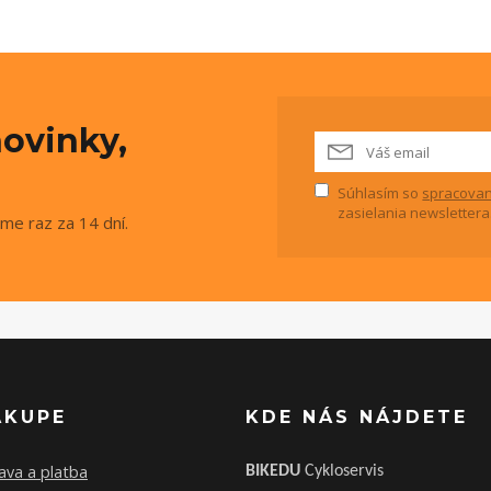
ovinky,
Súhlasím so
spracovan
zasielania newslettera
me raz za 14 dní.
ÁKUPE
KDE NÁS NÁJDETE
ava a platba
BIKEDU
Cykloservis