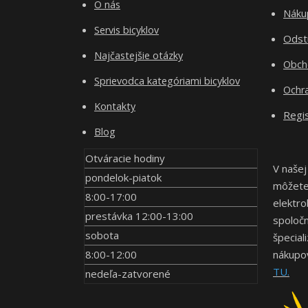
O nás
Nákup
Servis bicyklov
Odst
Najčastejšie otázky
Obch
Sprievodca kategóriami bicyklov
Ochr
Kontakty
Regis
Blog
Otváracie hodiny
V našej
pondelok-piatok
môžete 
8:00-17:00
elektro
prestávka 12:00-13:00
spoločn
sobota
špecial
8:00-12:00
nákupov
TU.
nedeľa-zatvorené