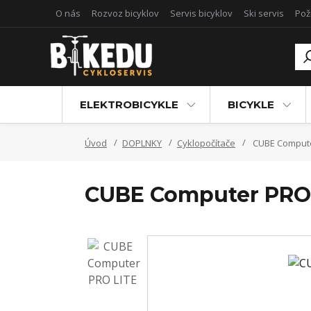
O nás
Rozvoz bicyklov
Servis bicyklov
Ski servis
Pož
ELEKTROBICYKLE
BICYKLE
Úvod
DOPLNKY
Cyklopočítače
CUBE Compute
CUBE Computer PRO