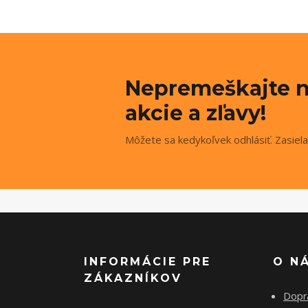
Nepremeškajte n
akcie a zľavy!
Môžete sa kedykoľvek odhlásiť. Zasiela
INFORMÁCIE PRE
O N
ZÁKAZNÍKOV
Dopr