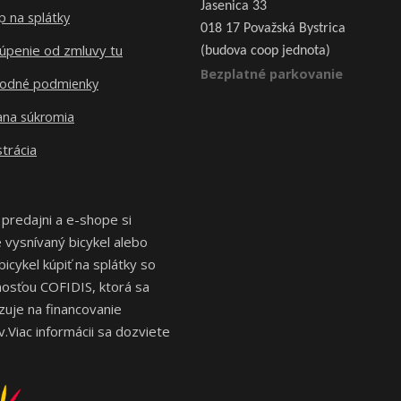
Jasenica 33
 na splátky
018 17 Považská Bystrica
úpenie od zmluvy tu
(budova coop jednota)
Bezplatné parkovanie
odné podmienky
ana súkromia
trácia
 predajni a e-shope si
vysnívaný bicykel alebo
bicykel kúpiť na splátky so
osťou COFIDIS, ktorá sa
izuje na financovanie
.Viac informácii sa dozviete