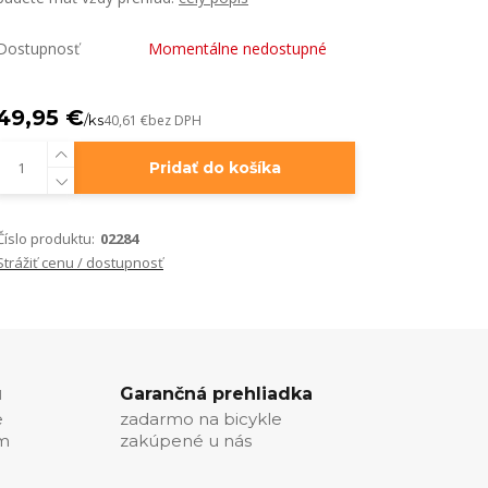
Dostupnosť
Momentálne nedostupné
49,95 €
/
ks
40,61 €
bez DPH
Pridať do košíka
Číslo produktu:
02284
Strážiť cenu / dostupnosť
u
Garančná prehliadka
e
zadarmo na bicykle
ím
zakúpené u nás