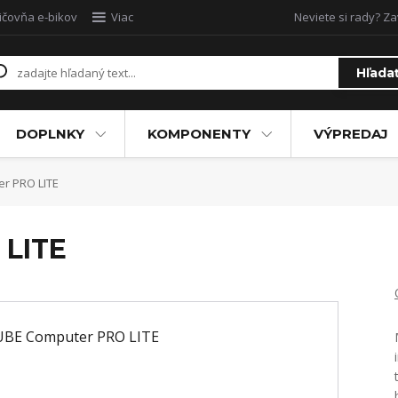
ičovňa e-bikov
Viac
Neviete si rady? Za
Hľada
DOPLNKY
KOMPONENTY
VÝPREDAJ
r PRO LITE
 LITE