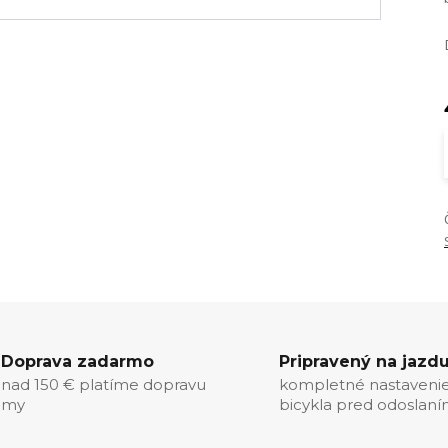
Doprava zadarmo
Pripravený na jazd
nad 150 € platíme dopravu
kompletné nastaveni
my
bicykla pred odoslan