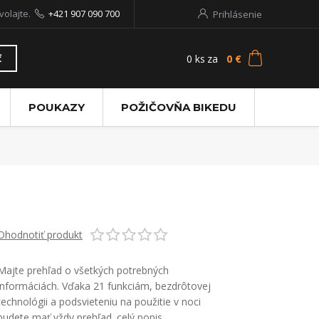
volajte.
+421 907 090 700
Prihlásenie
0
ks
za
0 €
ť
POUKAZY
POŽIČOVŇA BIKEDU
Ohodnotiť produkt
Majte prehľad o všetkých potrebných
informáciách. Vďaka 21 funkciám, bezdrôtovej
technológii a podsvieteniu na použitie v noci
budete mať vždy prehľad.
celý popis