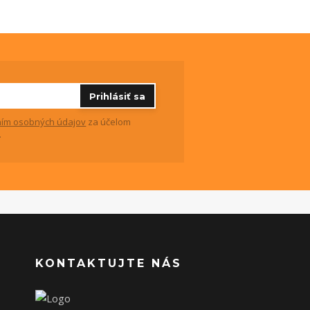
Prihlásiť sa
ím osobných údajov
za účelom
.
KONTAKTUJTE NÁS