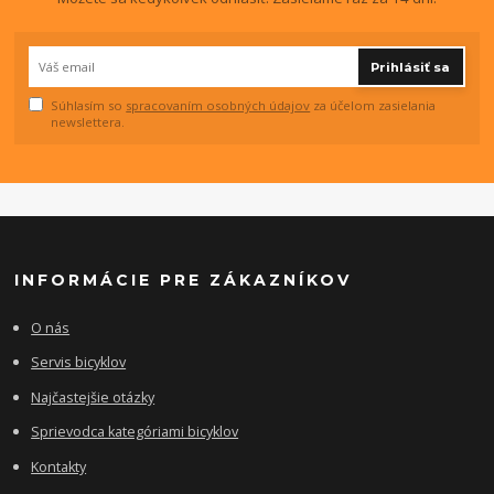
Prihlásiť sa
Súhlasím so
spracovaním osobných údajov
za účelom zasielania
newslettera.
INFORMÁCIE PRE ZÁKAZNÍKOV
O nás
Servis bicyklov
Najčastejšie otázky
Sprievodca kategóriami bicyklov
Kontakty