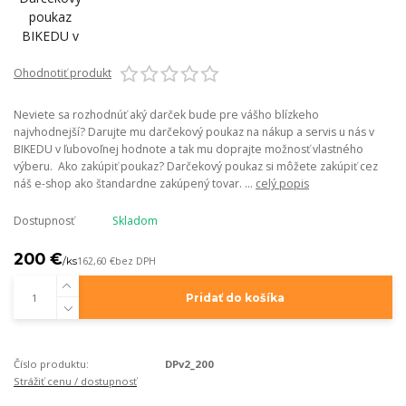
Ohodnotiť produkt
Neviete sa rozhodnúť aký darček bude pre vášho blízkeho
najvhodnejší? Darujte mu darčekový poukaz na nákup a servis u nás v
BIKEDU v ľubovoľnej hodnote a tak mu doprajte možnosť vlastného
výberu. Ako zakúpiť poukaz? Darčekový poukaz si môžete zakúpiť cez
náš e-shop ako štandardne zakúpený tovar. ...
celý popis
Dostupnosť
Skladom
200 €
/
ks
162,60 €
bez DPH
Pridať do košíka
Číslo produktu:
DPv2_200
Strážiť cenu / dostupnosť