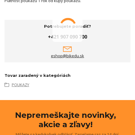
Platnosť poukazu 1 rok od kúpy poukazu.
Potrebujete poradiť?
+421 907 090 700
eshop@bikedu.sk
Tovar zaradený v kategóriách
POUKAZY
Nepremeškajte novinky,
akcie a zľavy!
Môžete sa kedykoľvek odhlásiť. Zasielame raz za 14 dní.