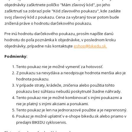
objednávky zaškrtnete políčko "Mám zľavový kód", po jeho
zaškrtnutí sa zobrazí pole "Kód zľavového poukazu", kde zadáte
svoj zľavový kód z poukazu. Cena za vybraný tovar potom bude
znížená práve o hodnotu darčekového poukazu.
Pre inú hodnotu darčekového poukazu, prosím napíšte danú
hodnotu do poľa poznámka k objednávke, v poslednom kroku
objednávky, prípadne nás kontaktujte
eshop@bikedu.sk.
Podmienky:
Tento poukaz nie je možné vymeniť za hotovosť.
Z poukazu sa nevydáva a neodpisuje hodnota menšia ako je
hodnota poukazu.
V prípade straty, krádeže, zničenia alebo použitia tohto
poukazu bez súhlasu nebudú poskytnuté žiadne náhrady.
Tento poukaz nie je možné kombinovať s inými poukazmi a
nie je platný s inými akciami a ponukami.
Tento poukaz je len na jednorazové použitie a je neprenosný.
Poukaz je možné uplatniť v e-shope bikedu.sk alebo priamo v
predajni BIKEDU cykloservis.