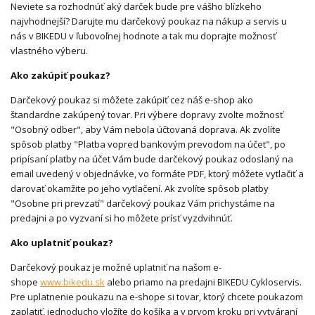
Neviete sa rozhodnúť aký darček bude pre vášho blízkeho
najvhodnejší? Darujte mu darčekový poukaz na nákup a servis u
nás v BIKEDU v ľubovoľnej hodnote a tak mu doprajte možnosť
vlastného výberu.
Ako zakúpiť poukaz?
Darčekový poukaz si môžete zakúpiť cez náš e-shop ako
štandardne zakúpený tovar. Pri výbere dopravy zvolte možnosť
"Osobný odber", aby Vám nebola účtovaná doprava. Ak zvolíte
spôsob platby "Platba vopred bankovým prevodom na účet", po
pripísaní platby na účet Vám bude darčekový poukaz odoslaný na
email uvedený v objednávke, vo formáte PDF, ktorý môžete vytlačiť a
darovať okamžite po jeho vytlačení. Ak zvolíte spôsob platby
"Osobne pri prevzatí" darčekový poukaz Vám prichystáme na
predajni a po vyzvaní si ho môžete prísť vyzdvihnúť.
Ako uplatniť poukaz?
Darčekový poukaz je možné uplatniť na našom e-
shope
www.bikedu.sk
alebo priamo na predajni BIKEDU Cykloservis.
Pre uplatnenie poukazu na e-shope si tovar, ktorý chcete poukazom
zaplatiť, jednoducho vložíte do košíka a v prvom kroku pri vytváraní