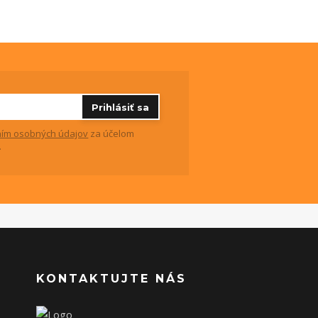
Prihlásiť sa
ím osobných údajov
za účelom
.
KONTAKTUJTE NÁS