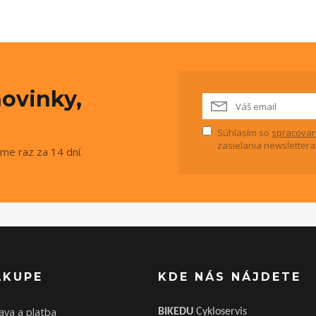
ovinky,
Súhlasím so
spracovan
zasielania newslettera
me raz za 14 dní.
ÁKUPE
KDE NÁS NÁJDETE
ava a platba
BIKEDU
Cykloservis