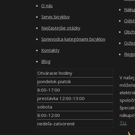
O nás
Nákup
Servis bicyklov
Odst
Najčastejšie otázky
Obch
Sprievodca kategóriami bicyklov
Ochr
Kontakty
Regis
Blog
Otváracie hodiny
V našej
pondelok-piatok
môžete 
8:00-17:00
elektro
prestávka 12:00-13:00
spoločn
sobota
špecial
8:00-12:00
nákupov
TU.
nedeľa-zatvorené