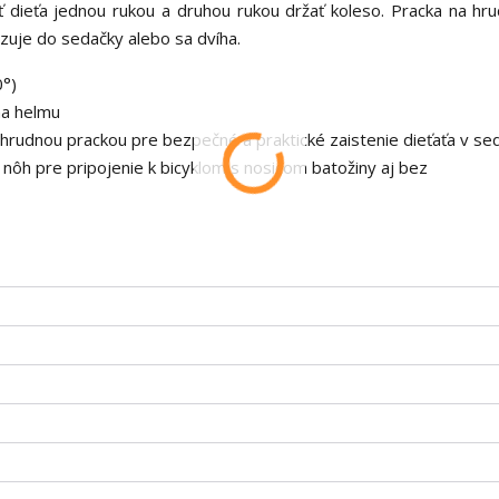
dieťa jednou rukou a druhou rukou držať koleso. Pracka na hrud
zuje do sedačky alebo sa dvíha.
0°)
na helmu
rudnou prackou pre bezpečné a praktické zaistenie dieťaťa v se
nôh pre pripojenie k bicyklom s nosičom batožiny aj bez