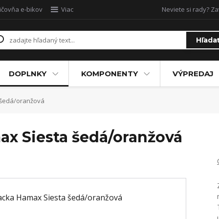
ičovňa e-bikov
Viac
Neviete si rady? Za
Hľada
DOPLNKY
KOMPONENTY
VÝPREDAJ
 šedá/oranžová
x Siesta šedá/oranžová