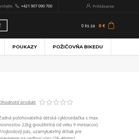
volajte.
+421 907 090 700
Prihlásenie
0
ks
za
0 €
ť
POUKAZY
POŽIČOVŇA BIKEDU
Ohodnotiť produkt
Zadná polohovateľná detská cyklosedačka s max.
nosnosťou 22kg (použiteľná od veku 9 mesiacov).
Trojbodový pás, uzamykateľný držiak pre
upevnenie na sedlovú rúru (28-40mm).