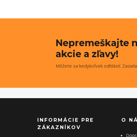
Nepremeškajte n
akcie a zľavy!
Môžete sa kedykoľvek odhlásiť. Zasiela
INFORMÁCIE PRE
O N
ZÁKAZNÍKOV
Dopr