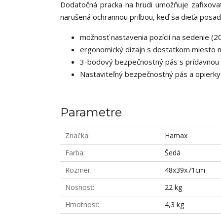
Dodatočná pracka na hrudi umožňuje zafixovať 
narušená ochrannou prilbou, keď sa dieťa posad
možnosť nastavenia pozícií na sedenie (2
ergonomický dizajn s dostatkom miesto 
3-bodový bezpečnostný pás s prídavnou h
Nastaviteľný bezpečnostný pás a opierky 
Parametre
Značka
Hamax
Farba
Šedá
Rozmer
48x39x71cm
Nosnosť
22 kg
Hmotnosť
4,3 kg