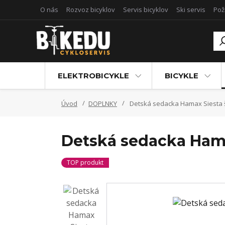
O nás
Rozvoz bicyklov
Servis bicyklov
Ski servis
Pož
ELEKTROBICYKLE
BICYKLE
Úvod
DOPLNKY
Detská sedacka Hamax Siesta
Detská sedacka Hama
TOP produkt