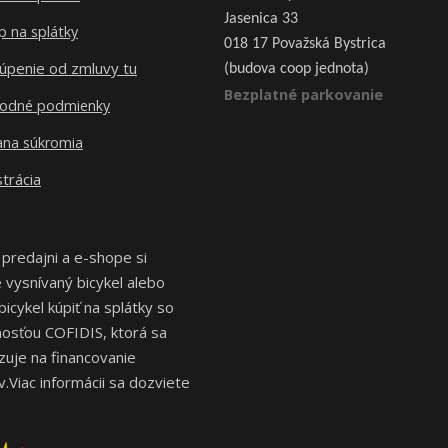
Jasenica 33
 na splátky
018 17 Považská Bystrica
úpenie od zmluvy tu
(budova coop jednota)
Bezplatné parkovanie
odné podmienky
ana súkromia
trácia
 predajni a e-shope si
vysnívaný bicykel alebo
bicykel kúpiť na splátky so
osťou COFIDIS, ktorá sa
izuje na financovanie
.Viac informácii sa dozviete