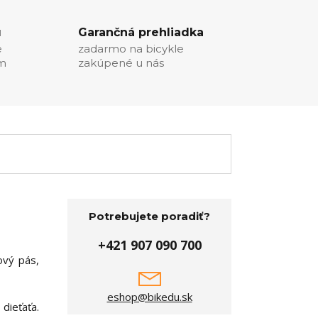
u
Garančná prehliadka
e
zadarmo na bicykle
ím
zakúpené u nás
Potrebujete poradiť?
+421 907 090 700
ový pás,
eshop@bikedu.sk
dieťaťa.