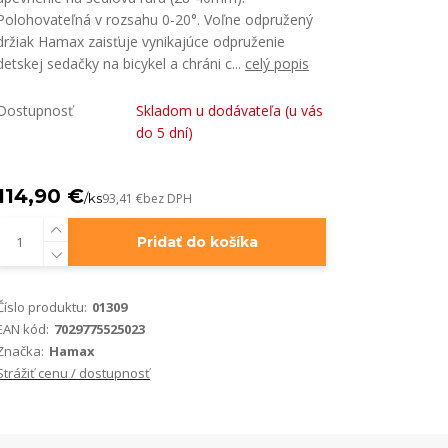
Polohovateľná v rozsahu 0-20°. Voľne odpružený
držiak Hamax zaisťuje vynikajúce odpruženie
detskej sedačky na bicykel a chráni c...
celý popis
Dostupnosť
Skladom u dodávateľa (u vás
do 5 dní)
114,90 €
/
ks
93,41 €
bez DPH
Pridať do košíka
Číslo produktu:
01309
EAN kód:
7029775525023
Značka:
Hamax
Strážiť cenu / dostupnosť