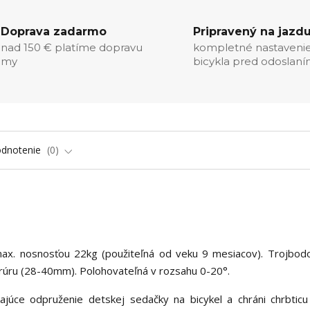
Doprava zadarmo
Pripravený na jazd
nad 150 € platíme dopravu
kompletné nastaveni
my
bicykla pred odoslan
dnotenie
0
ax. nosnosťou 22kg (použiteľná od veku 9 mesiacov). Trojbod
rúru (28-40mm). Polohovateľná v rozsahu 0-20°.
júce odpruženie detskej sedačky na bicykel a chráni chrbticu 