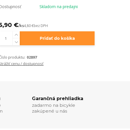
Dostupnosť
Skladom na predajni
5,90 €
/
ks
4,80 €
bez DPH
Pridať do košíka
Číslo produktu:
02897
Strážiť cenu / dostupnosť
u
Garančná prehliadka
e
zadarmo na bicykle
ím
zakúpené u nás