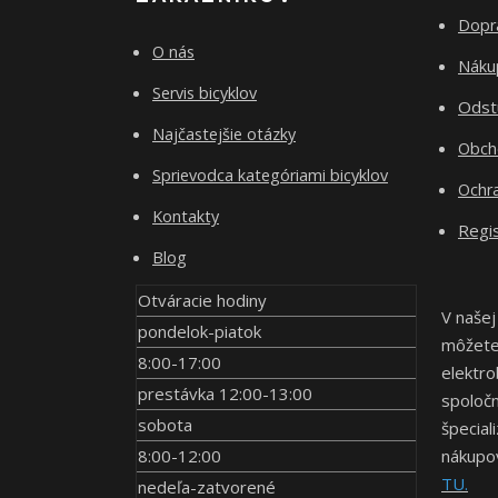
Dopr
O nás
Nákup
Servis bicyklov
Odst
Najčastejšie otázky
Obch
Sprievodca kategóriami bicyklov
Ochr
Kontakty
Regis
Blog
Otváracie hodiny
V našej
pondelok-piatok
môžete 
8:00-17:00
elektro
prestávka 12:00-13:00
spoločn
sobota
špecial
8:00-12:00
nákupov
TU.
nedeľa-zatvorené