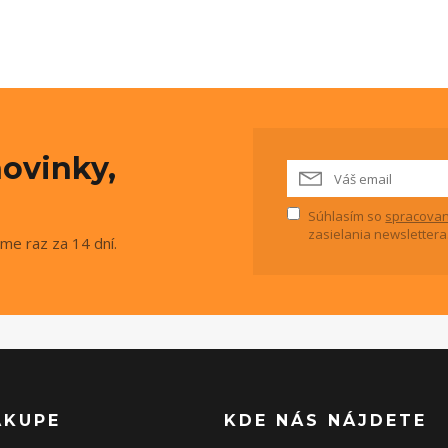
ovinky,
Súhlasím so
spracovan
zasielania newslettera
me raz za 14 dní.
ÁKUPE
KDE NÁS NÁJDETE