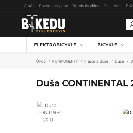
O nás
Rozvoz bicyklov
Servis bicyklov
Ski servis
Pož
ELEKTROBICYKLE
BICYKLE
Úvod
KOMPONENTY
Plášte a duše
Duša
B
Duša CONTINENTAL 