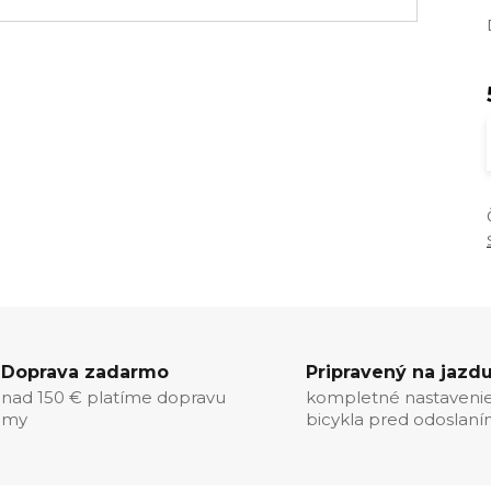
Doprava zadarmo
Pripravený na jazd
nad 150 € platíme dopravu
kompletné nastaveni
my
bicykla pred odoslan