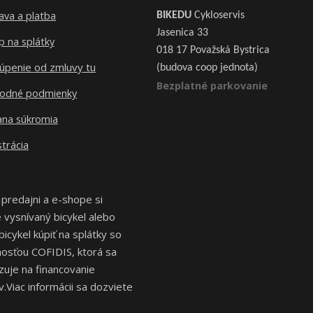
ava a platba
BIKEDU
Cykloservis
Jasenica 33
 na splátky
018 17 Považská Bystrica
úpenie od zmluvy tu
(budova coop jednota)
Bezplatné parkovanie
odné podmienky
ana súkromia
trácia
 predajni a e-shope si
vysnívaný bicykel alebo
bicykel kúpiť na splátky so
osťou COFIDIS, ktorá sa
izuje na financovanie
.Viac informácii sa dozviete