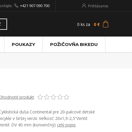
volajte.
+421 907 090 700
Prihlásenie
0
ks
za
0 €
ť
POUKAZY
POŽIČOVŇA BIKEDU
Ohodnotiť produkt
Cyklistická duša Continental pre 20-palcové detské
bicykle v širšej verzii. Veľkosť: 20x1,9-2,5“Ventil:
Ventil: DV 40 mm (konvenčný)
celý popis