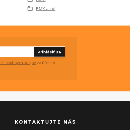
BMX a iné
Prihlásiť sa
ím osobných údajov
za účelom
.
KONTAKTUJTE NÁS