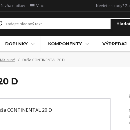
ičovňa e-bikov
Viac
Neviete si rady? Za
Hľada
DOPLNKY
KOMPONENTY
VÝPREDAJ
MX a iné
Duša CONTINENTAL 20 D
20 D