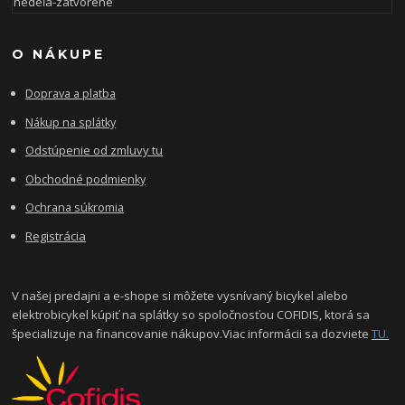
nedeľa-zatvorené
O NÁKUPE
Doprava a platba
Nákup na splátky
Odstúpenie od zmluvy tu
Obchodné podmienky
Ochrana súkromia
Registrácia
V našej predajni a e-shope si môžete vysnívaný bicykel alebo
elektrobicykel kúpiť na splátky so spoločnosťou COFIDIS, ktorá sa
špecializuje na financovanie nákupov.Viac informácii sa dozviete
TU.