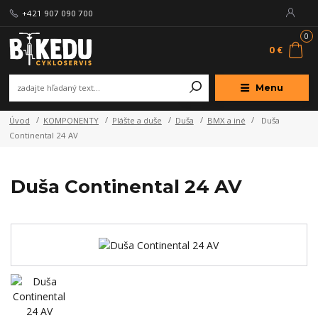
+421 907 090 700
0
0 €
Menu
Úvod
KOMPONENTY
Plášte a duše
Duša
BMX a iné
Duša
Continental 24 AV
Duša Continental 24 AV