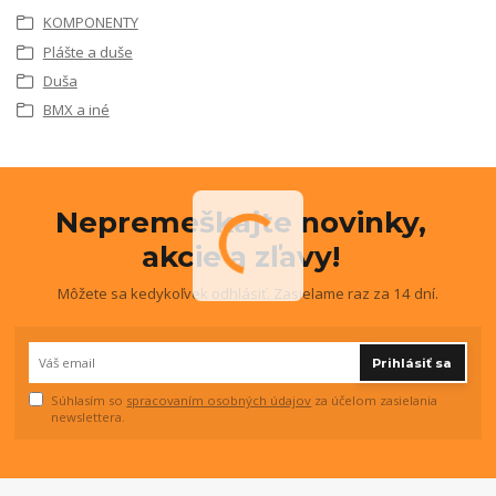
KOMPONENTY
Plášte a duše
Duša
BMX a iné
Nepremeškajte novinky,
akcie a zľavy!
Môžete sa kedykoľvek odhlásiť. Zasielame raz za 14 dní.
Prihlásiť sa
Súhlasím so
spracovaním osobných údajov
za účelom zasielania
newslettera.