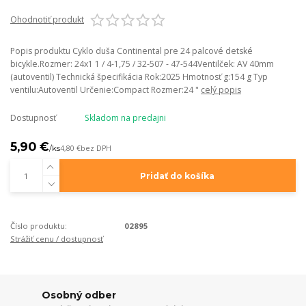
Ohodnotiť produkt
Popis produktu Cyklo duša Continental pre 24 palcové detské
bicykle.Rozmer: 24x1 1 / 4-1,75 / 32-507 - 47-544Ventilček: AV 40mm
(autoventil) Technická špecifikácia Rok:2025 Hmotnosť g:154 g Typ
ventilu:Autoventil Určenie:Compact Rozmer:24 "
celý popis
Dostupnosť
Skladom na predajni
5,90 €
/
ks
4,80 €
bez DPH
Pridať do košíka
Číslo produktu:
02895
Strážiť cenu / dostupnosť
Osobný odber