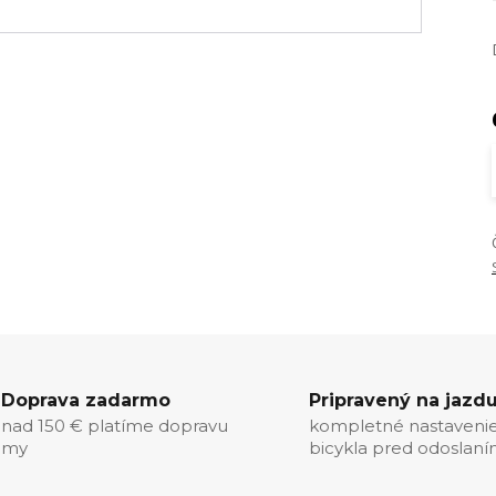
Doprava zadarmo
Pripravený na jazd
nad 150 € platíme dopravu
kompletné nastaveni
my
bicykla pred odoslan