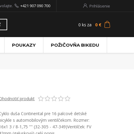
volajte.
+421 907 090 700
Prihlásenie
0
ks
za
0 €
ť
POUKAZY
POŽIČOVŇA BIKEDU
Ohodnotiť produkt
Cyklo duša Continental pre 16 palcové detské
bicykle s automobilovým ventilčekom. Rozmer:
16x1 3 / 8-1,75 "" (32-305 - 47-349)Ventilček: FV
42mm (galuskový)
celý popis