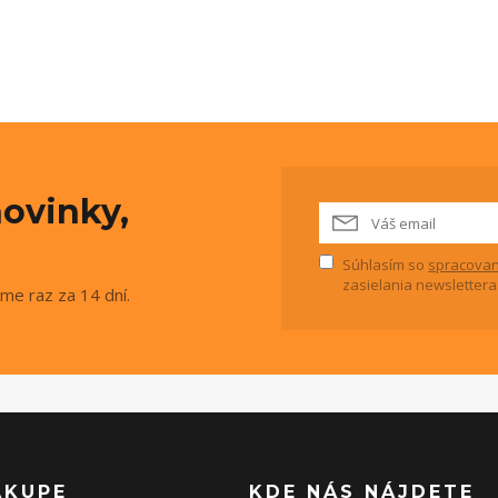
ovinky,
Súhlasím so
spracovan
zasielania newslettera
me raz za 14 dní.
ÁKUPE
KDE NÁS NÁJDETE