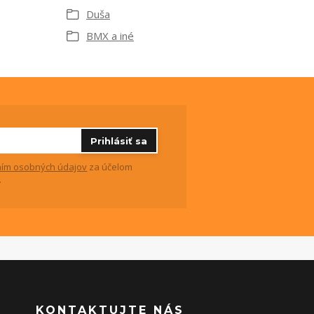
Duša
BMX a iné
Prihlásiť sa
ím osobných údajov
za účelom
.
KONTAKTUJTE NÁS