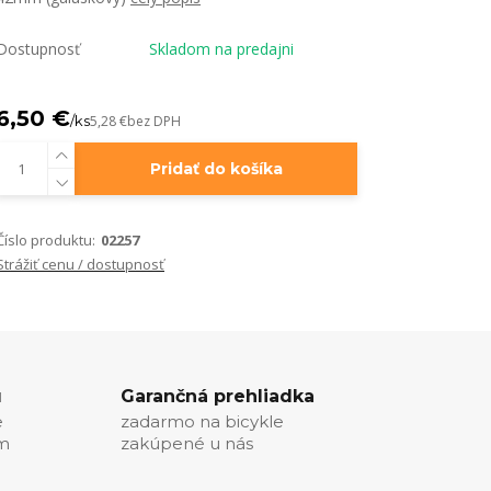
Dostupnosť
Skladom na predajni
6,50 €
/
ks
5,28 €
bez DPH
Pridať do košíka
Číslo produktu:
02257
Strážiť cenu / dostupnosť
u
Garančná prehliadka
e
zadarmo na bicykle
ím
zakúpené u nás