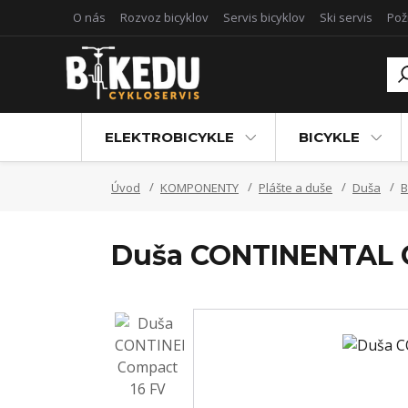
O nás
Rozvoz bicyklov
Servis bicyklov
Ski servis
Pož
ELEKTROBICYKLE
BICYKLE
Úvod
KOMPONENTY
Plášte a duše
Duša
B
Duša CONTINENTAL 