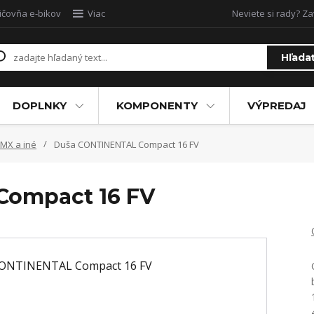
ičovňa e-bikov
Viac
Neviete si rady? Za
Hľada
DOPLNKY
KOMPONENTY
VÝPREDAJ
MX a iné
Duša CONTINENTAL Compact 16 FV
Compact 16 FV