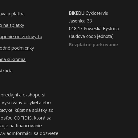
ava a platba
BIKEDU
Cykloservis
Jasenica 33
 na splátky
018 17 Považská Bystrica
úpenie od zmluvy tu
(budova coop jednota)
Bezplatné parkovanie
odné podmienky
ana súkromia
trácia
 predajni a e-shope si
vysnívaný bicykel alebo
bicykel kúpiť na splátky so
osťou COFIDIS, ktorá sa
izuje na financovanie
.Viac informácii sa dozviete