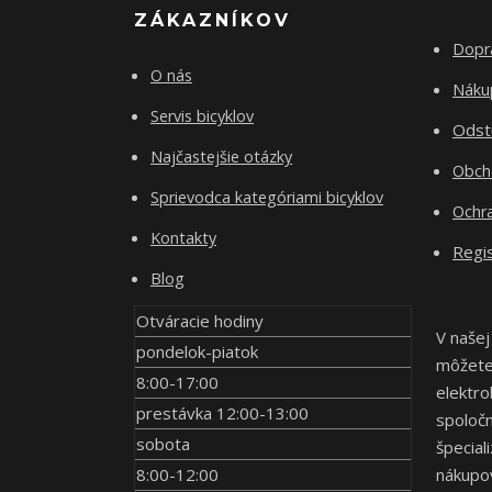
ZÁKAZNÍKOV
Dopr
O nás
Nákup
Servis bicyklov
Odst
Najčastejšie otázky
Obch
Sprievodca kategóriami bicyklov
Ochr
Kontakty
Regis
Blog
Otváracie hodiny
V našej
pondelok-piatok
môžete 
8:00-17:00
elektro
prestávka 12:00-13:00
spoločn
sobota
špecial
8:00-12:00
nákupov