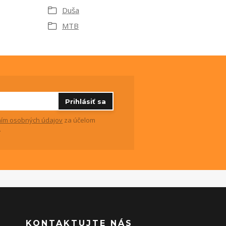
Duša
MTB
Prihlásiť sa
ím osobných údajov
za účelom
.
KONTAKTUJTE NÁS