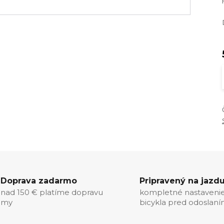
Doprava zadarmo
Pripravený na jazd
nad 150 € platíme dopravu
kompletné nastaveni
my
bicykla pred odoslan