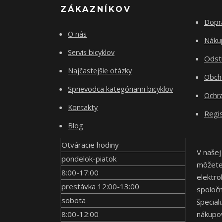
ZÁKAZNÍKOV
Dopr
O nás
Nákup
Servis bicyklov
Odst
Najčastejšie otázky
Obch
Sprievodca kategóriami bicyklov
Ochr
Kontakty
Regis
Blog
Otváracie hodiny
V našej
pondelok-piatok
môžete 
8:00-17:00
elektro
prestávka 12:00-13:00
spoločn
sobota
špecial
8:00-12:00
nákupov