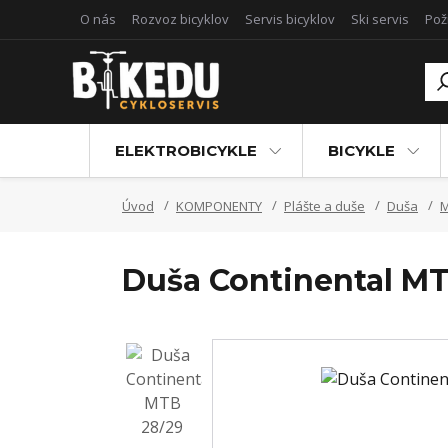
O nás
Rozvoz bicyklov
Servis bicyklov
Ski servis
Pož
ELEKTROBICYKLE
BICYKLE
Úvod
KOMPONENTY
Plášte a duše
Duša
Duša Continental M