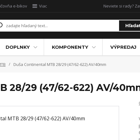
ičovňa e-bikov
Viac
Neviete si rady? Za
Hľada
DOPLNKY
KOMPONENTY
VÝPREDAJ
MTB
Duša Continental MTB 28/29 (47/62-622) AV/40mm
TB 28/29 (47/62-622) AV/40m