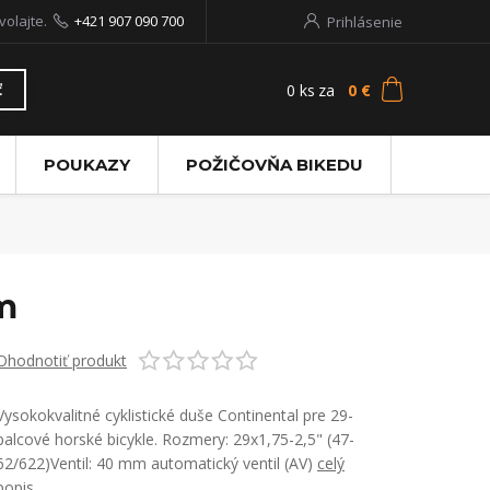
volajte.
+421 907 090 700
Prihlásenie
0
ks
za
0 €
ť
POUKAZY
POŽIČOVŇA BIKEDU
m
Ohodnotiť produkt
Vysokokvalitné cyklistické duše Continental pre 29-
palcové horské bicykle. Rozmery: 29x1,75-2,5" (47-
62/622)Ventil: 40 mm automatický ventil (AV)
celý
popis