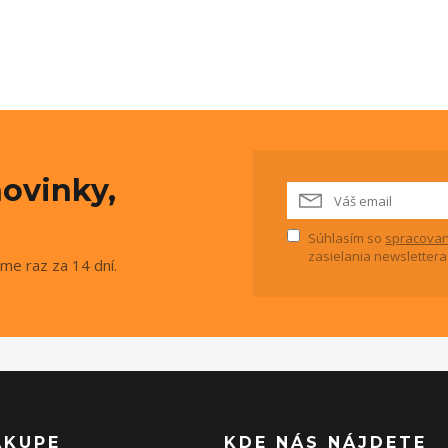
ovinky,
Súhlasím so
spracovan
zasielania newslettera
me raz za 14 dní.
ÁKUPE
KDE NÁS NÁJDETE