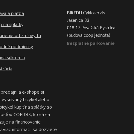
ava a platba
BIKEDU
Cykloservis
Jasenica 33
 na splátky
018 17 Považská Bystrica
úpenie od zmluvy tu
(budova coop jednota)
Bezplatné parkovanie
odné podmienky
ana súkromia
trácia
 predajni a e-shope si
vysnívaný bicykel alebo
bicykel kúpiť na splátky so
osťou COFIDIS, ktorá sa
izuje na financovanie
.Viac informácii sa dozviete