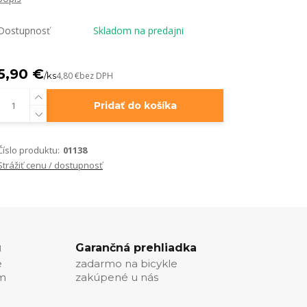
Dostupnosť
Skladom na predajni
5,90 €
/
ks
4,80 €
bez DPH
Pridať do košíka
Číslo produktu:
01138
Strážiť cenu / dostupnosť
u
Garančná prehliadka
e
zadarmo na bicykle
ím
zakúpené u nás