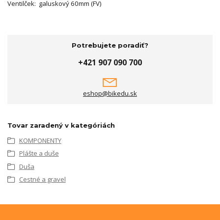
Ventilček: galuskový 60mm (FV)
Potrebujete poradiť?
+421 907 090 700
eshop@bikedu.sk
Tovar zaradený v kategóriách
KOMPONENTY
Plášte a duše
Duša
Cestné a gravel