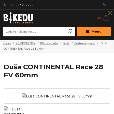
+421 907 090 700
0
0 €
Menu
Úvod
KOMPONENTY
Plášte a duše
Duša
Cestné a gravel
Duša
CONTINENTAL Race 28 FV 60mm
Duša CONTINENTAL Race 28
FV 60mm