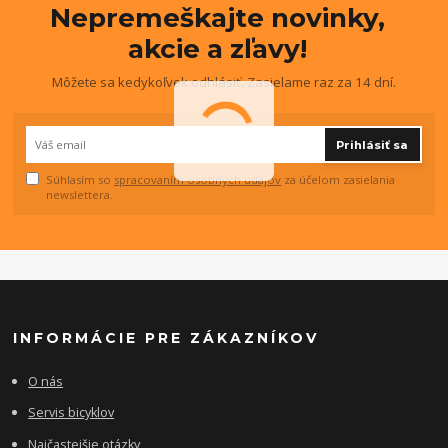
Nepremeškajte novinky,
akcie a zľavy!
Môžete sa kedykoľvek odhlásiť. Zasielame raz za 14 dní.
Prihlásiť sa
Súhlasím so
spracovaním osobných údajov
za účelom zasielania
newslettera.
INFORMÁCIE PRE ZÁKAZNÍKOV
O nás
Servis bicyklov
Najčastejšie otázky