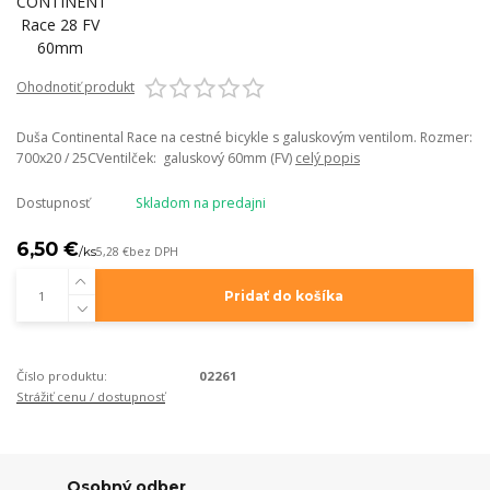
Ohodnotiť produkt
Duša Continental Race na cestné bicykle s galuskovým ventilom. Rozmer:
700x20 / 25CVentilček: galuskový 60mm (FV)
celý popis
Dostupnosť
Skladom na predajni
6,50 €
/
ks
5,28 €
bez DPH
Pridať do košíka
Číslo produktu:
02261
Strážiť cenu / dostupnosť
Osobný odber