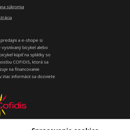
ana súkromia
trácia
 predajni a e-shope si
vysnívaný bicykel alebo
bicykel kúpiť na splátky so
osťou COFIDIS, ktorá sa
izuje na financovanie
.Viac informácii sa dozviete