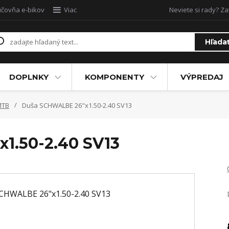
ičovňa e-bikov
Viac
Neviete si rady? Za
Hľada
DOPLNKY
KOMPONENTY
VÝPREDAJ
MTB
Duša SCHWALBE 26"x1.50-2.40 SV13
1.50-2.40 SV13