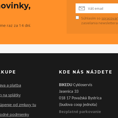
ovinky,
Súhlasím so
spracovan
zasielania newslettera
me raz za 14 dní.
ÁKUPE
KDE NÁS NÁJDETE
ava a platba
BIKEDU
Cykloservis
Jasenica 33
 na splátky
018 17 Považská Bystrica
úpenie od zmluvy tu
(budova coop jednota)
Bezplatné parkovanie
odné podmienky