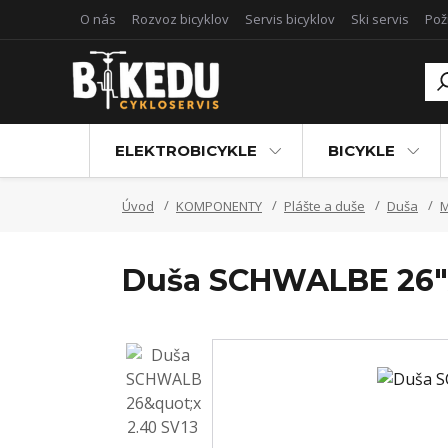
O nás
Rozvoz bicyklov
Servis bicyklov
Ski servis
Pož
ELEKTROBICYKLE
BICYKLE
Úvod
KOMPONENTY
Plášte a duše
Duša
Duša SCHWALBE 26"x