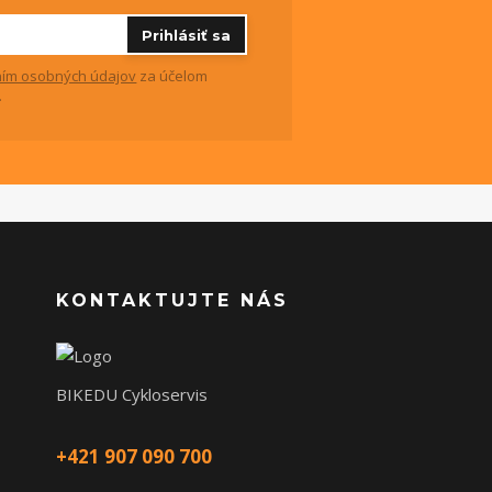
Prihlásiť sa
ím osobných údajov
za účelom
.
KONTAKTUJTE NÁS
BIKEDU Cykloservis
+421 907 090 700