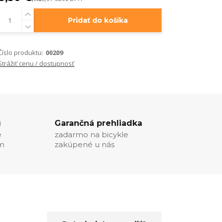
Pridať do košíka
Číslo produktu:
00209
Strážiť cenu / dostupnosť
u
Garančná prehliadka
e
zadarmo na bicykle
ím
zakúpené u nás