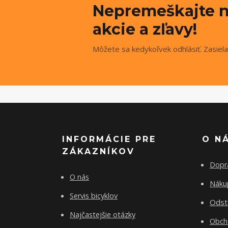
Nepremeškajte n
akcie a zľavy!
Môžete sa kedykoľvek odhlásiť. Zasiela
INFORMÁCIE PRE
O N
ZÁKAZNÍKOV
Dopr
O nás
Nákup
Servis bicyklov
Odst
Najčastejšie otázky
Obch