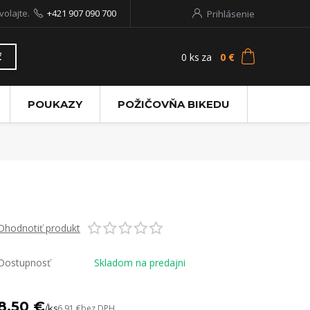
volajte.
+421 907 090 700
Prihlásenie
0
ks
za
0 €
ť
POUKAZY
POŽIČOVŇA BIKEDU
Ohodnotiť produkt
Dostupnosť
Skladom na predajni
8,50 €
/
ks
6,91 €
bez DPH