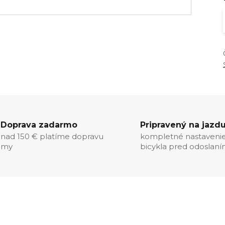
Doprava zadarmo
Pripravený na jazd
nad 150 € platíme dopravu
kompletné nastaveni
my
bicykla pred odoslan