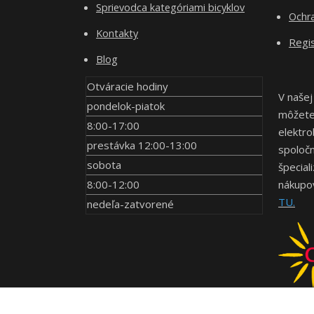
Sprievodca kategóriami bicyklov
Ochr
Kontakty
Regis
Blog
Otváracie hodiny
V našej
pondelok-piatok
môžete 
8:00-17:00
elektro
prestávka 12:00-13:00
spoločn
sobota
špecial
8:00-12:00
nákupov
TU.
nedeľa-zatvorené