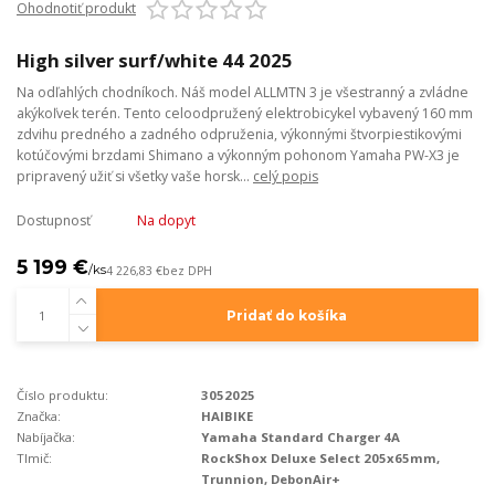
Ohodnotiť produkt
High silver surf/white 44 2025
Na odľahlých chodníkoch. Náš model ALLMTN 3 je všestranný a zvládne
akýkoľvek terén. Tento celoodpružený elektrobicykel vybavený 160 mm
zdvihu predného a zadného odpruženia, výkonnými štvorpiestikovými
kotúčovými brzdami Shimano a výkonným pohonom Yamaha PW-X3 je
pripravený užiť si všetky vaše horsk...
celý popis
Dostupnosť
Na dopyt
5 199 €
/
ks
4 226,83 €
bez DPH
Pridať do košíka
Číslo produktu:
3052025
Značka:
HAIBIKE
Nabíjačka:
Yamaha Standard Charger 4A
Tlmič:
RockShox Deluxe Select 205x65mm,
Trunnion, DebonAir+