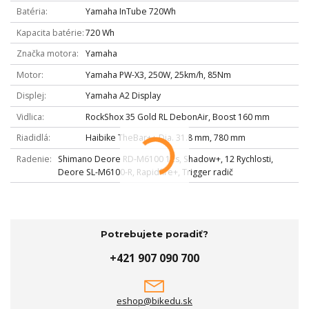
Batéria
Yamaha InTube 720Wh
Kapacita batérie
720 Wh
Značka motora
Yamaha
Motor
Yamaha PW-X3, 250W, 25km/h, 85Nm
Displej
Yamaha A2 Display
Vidlica
RockShox 35 Gold RL DebonAir, Boost 160 mm
Riadidlá
Haibike TheBar++ Dia. 31.8 mm, 780 mm
Radenie
Shimano Deore RD-M6100 12s, Shadow+, 12 Rychlosti,
Deore SL-M6100-R, Rapidfire+, Trigger radič
Potrebujete poradiť?
+421 907 090 700
eshop@bikedu.sk