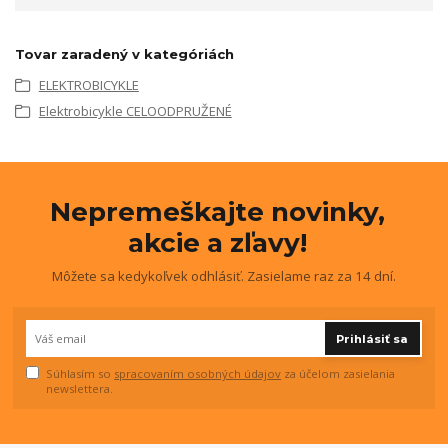
Tovar zaradený v kategóriách
ELEKTROBICYKLE
Elektrobicykle CELOODPRUŽENÉ
Nepremeškajte novinky,
akcie a zľavy!
Môžete sa kedykoľvek odhlásiť. Zasielame raz za 14 dní.
Prihlásiť sa
Súhlasím so
spracovaním osobných údajov
za účelom zasielania
newslettera.