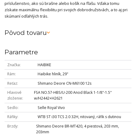
príslušenstvo, ako sú brašne alebo košík na fľašu. Vďaka tomu
získate maximálnu flexibilitu pri svojich dobrodružstvách, a to aj pri
skúmaní odľahlých trás.
Pôvod tovaru
Parametre
Značka
HAIBIKE
Rám
Haibike hliník, 29"
Reťaz
Shimano Deore CN-M6100 12s
Hlavové
FSA NO.57-HBS/U-200 Anod Black 1-1/8"-1.5"
zloženie
w/H2442+H2621
Sedlo
Selle Royal Vivo
Ráfiky
WTB ST i30 TCS 2.0 32H, nitovaný, ráfik s dutinou
Brzdy
Shimano Deore BR-MT420, 4 piestová, 203 mm,
203mm