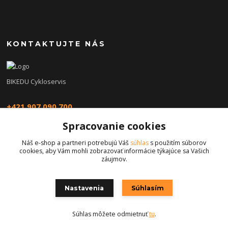
KONTAKTUJTE NÁS
BIKEDU Cykloservis
+421 907 090 700
Spracovanie cookies
eshop@bikedu.sk
Náš e-shop a partneri potrebujú Váš
súhlas
s použitím súborov
cookies, aby Vám mohli zobrazovať informácie týkajúce sa Vašich
záujmov.
Nastavenia
Súhlasím
Copyright © 2026 | bikedu.sk
Súhlas môžete odmietnuť
tu
.
Vytvorené na
Eshop-rychlo.sk