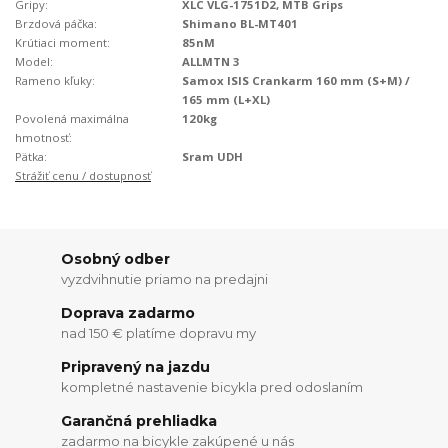
Gripy:
XLC VLG-1751D2, MTB Grips
Brzdová páčka:
Shimano BL-MT401
Krútiaci moment:
85nM
Model:
ALLMTN 3
Rameno kľuky:
Samox ISIS Crankarm 160 mm (S+M) /
165 mm (L+XL)
Povolená maximálna
120kg
hmotnosť:
Pätka:
Sram UDH
Strážiť cenu / dostupnosť
Osobný odber
vyzdvihnutie priamo na predajni
Doprava zadarmo
nad 150 € platíme dopravu my
Pripravený na jazdu
kompletné nastavenie bicykla pred odoslaním
Garančná prehliadka
zadarmo na bicykle zakúpené u nás