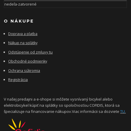
nedeľa-zatvorené
O NÁKUPE
Doprava a platba
Nákup na splátky
Odstúpenie od zmluvy tu
Obchodné podmienky
Ochrana súkromia
Registrácia
V našej predajni a e-shope si môžete vysnívaný bicykel alebo
elektrobicykel kúpiť na splátky so spoločnosťou COFIDIS, ktorá sa
špecializuje na financovanie nákupov.Viac informácii sa dozviete
TU.