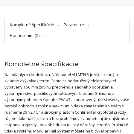
Kompletné špecifikácie
Parametre
Hodnotenie
0
Kompletné špecifikácie
Na odľahlých chodníkoch. Náš model ALLMTN 3 je všestranný a
zvládne akýkoľvek terén. Tento celoodpružený elektrobicykel
vybavený 160 mm zdvihu predného a zadného odpruženia,
výkonnými štvorpiestikovými kotúčovými brzdami Shimano a
výkonným pohonom Yamaha PW-X3 je pripravený užiť si všetky vaše
horské dobrodružstvá na maximum. Vďaka zmiešaným kolesám s
rozmermi 29″/27,5″ a širokým plášťom Continental Kryptotal si vždy
užijete dokonalú trakciu a bez problémov zvládnete aj tie najstrmšie
stúpania a zjazdy - bez ohľadu na to, aký náročný je terén. Praktické:
vďaka systému Modular Rail System môžete na bicykel pripevniť