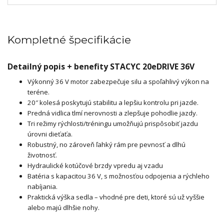
Kompletné špecifikácie
Detailný popis + benefity STACYC 20eDRIVE 36V
Výkonný 36 V motor zabezpečuje silu a spoľahlivý výkon na
teréne.
20″ kolesá poskytujú stabilitu a lepšiu kontrolu pri jazde.
Predná vidlica tlmí nerovnosti a zlepšuje pohodlie jazdy.
Tri režimy rýchlosti/tréningu umožňujú prispôsobiť jazdu
úrovni dieťaťa.
Robustný, no zároveň ľahký rám pre pevnosť a dlhú
životnosť.
Hydraulické kotúčové brzdy vpredu aj vzadu
Batéria s kapacitou 36 V, s možnosťou odpojenia a rýchleho
nabíjania.
Praktická výška sedla – vhodné pre deti, ktoré sú už vyššie
alebo majú dlhšie nohy.