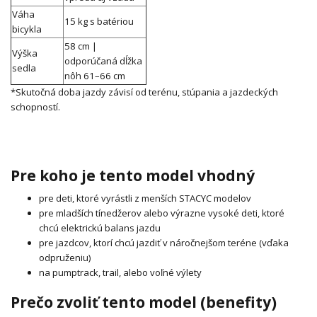
Váha
15 kg s batériou
bicykla
58 cm |
Výška
odporúčaná dĺžka
sedla
nôh 61–66 cm
*Skutočná doba jazdy závisí od terénu, stúpania a jazdeckých
schopností.
Pre koho je tento model vhodný
pre deti, ktoré vyrástli z menších STACYC modelov
pre mladších tínedžerov alebo výrazne vysoké deti, ktoré
chcú elektrickú balans jazdu
pre jazdcov, ktorí chcú jazdiť v náročnejšom teréne (vďaka
odpruženiu)
na pumptrack, trail, alebo voľné výlety
Prečo zvoliť tento model (benefity)