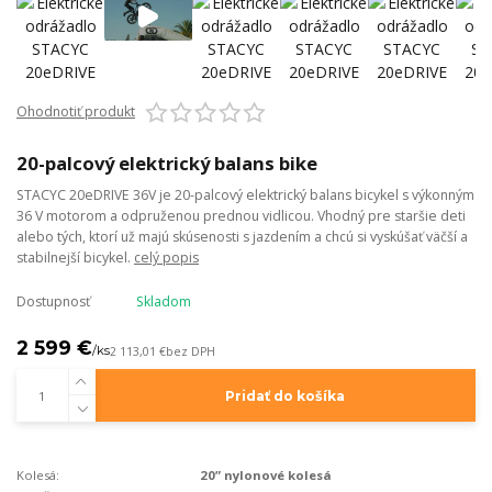
Ohodnotiť produkt
20-palcový elektrický balans bike
STACYC 20eDRIVE 36V je 20-palcový elektrický balans bicykel s výkonným
36 V motorom a odpruženou prednou vidlicou. Vhodný pre staršie deti
alebo tých, ktorí už majú skúsenosti s jazdením a chcú si vyskúšať väčší a
stabilnejší bicykel.
celý popis
Dostupnosť
Skladom
2 599 €
/
ks
2 113,01 €
bez DPH
Pridať do košíka
Kolesá:
20” nylonové kolesá