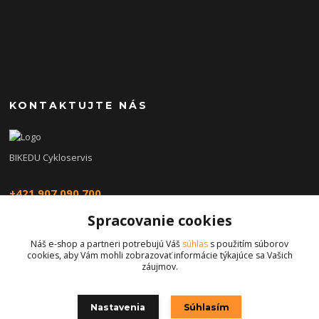
KONTAKTUJTE NÁS
BIKEDU Cykloservis
+421 907 090 700
Spracovanie cookies
eshop@bikedu.sk
Náš e-shop a partneri potrebujú Váš
súhlas
s použitím súborov
cookies, aby Vám mohli zobrazovať informácie týkajúce sa Vašich
záujmov.
Nastavenia
Súhlasím