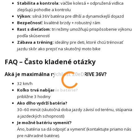
Stabilita a kontrola:
väčšie kolesá + odpružená vidlica
zlepšujú pohodlie a kontrolu
Výkon:
silná 36V batéria pre dlhší a dynamickejší dojazd
Bezpečnosť:
kvalitné brzdy + robustný rám
Rast s dieťaťom:
tri režimy umožňujú prispôsobenie výkonu
podľa skúseností
Zábava a tréning:
ideálny pre deti, ktoré chcú trénovať
jazdu skôr ako prejsť na skutočný moto bike
FAQ – Často kladené otázky
Aká je maximálna rýchlosť 20eDRIVE 36V?
32 km/h
Koľko trvá nabíjanie batérie?
približne 3 hodiny
Ako dlho vydrží batéria?
30–60 minút (skutočná doba jazdy závisí od terénu, stúpania
a jazdeckých schopností)
Je možné batériu vymeniť?
Áno, batéria sa dá odpojiť a vymeniť (kontaktujte priamo nás
pre náhradné batérie).