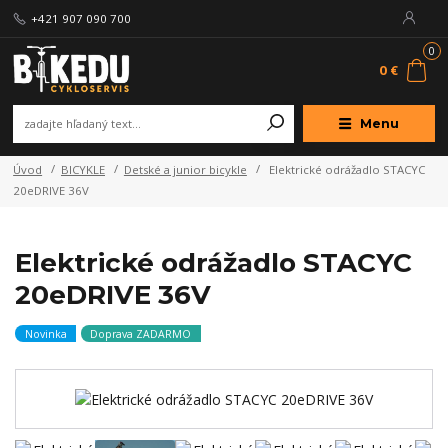
+421 907 090 700
0
0 €
Menu
Úvod
BICYKLE
Detské a junior bicykle
Elektrické odrážadlo STACYC
20eDRIVE 36V
Elektrické odrážadlo STACYC
20eDRIVE 36V
Novinka
Doprava ZADARMO