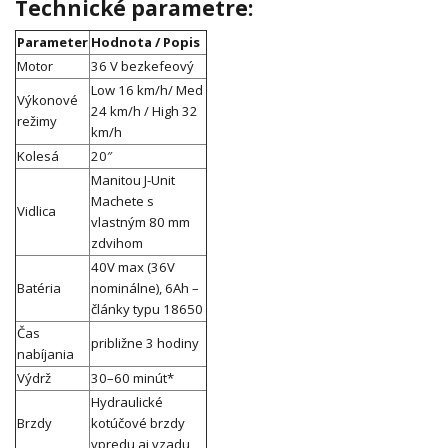
Technické parametre:
Parameter
Hodnota / Popis
Motor
36 V bezkefeový
Low 16 km/h/ Med
Výkonové
24 km/h / High 32
režimy
km/h
Kolesá
20″
Manitou J-Unit
Machete s
Vidlica
vlastným 80 mm
zdvihom
40V max (36V
Batéria
nominálne), 6Ah –
články typu 18650
Čas
približne 3 hodiny
nabíjania
Výdrž
30–60 minút*
Hydraulické
Brzdy
kotúčové brzdy
vpredu aj vzadu