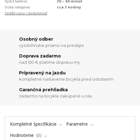
Výdrž batérie:
30 – 60 minút
Doba nabíjania:
cca 3 hodiny
Strážiť cenu / dostupnosť
Osobný odber
vyzdvihnutie priamo na predajni
Doprava zadarmo
nad 150 € platíme dopravu my
Pripravený na jazdu
kompletné nastavenie bicykla pred odoslaním
Garančná prehliadka
zadarmo na bicykle zakúpené u nás
Kompletné špecifikácie
Parametre
Hodnotenie
0