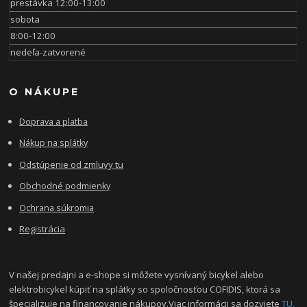
prestávka 12:00-13:00
sobota
8:00-12:00
nedeľa-zatvorené
O NÁKUPE
Doprava a platba
Nákup na splátky
Odstúpenie od zmluvy tu
Obchodné podmienky
Ochrana súkromia
Registrácia
V našej predajni a e-shope si môžete vysnívaný bicykel alebo
elektrobicykel kúpiť na splátky so spoločnosťou COFIDIS, ktorá sa
špecializuje na financovanie nákupov.Viac informácii sa dozviete
TU.