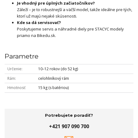
Je vhodný pre úplných začiatočníkov?
Záleží – je to robustnejší a väčší model, takže ideálne pre tých,
ktorí už majú nejaké skúsenosti.
Kde sa dá servisovať?
Poskytujeme servis a náhradné diely pre STACYC modely
priamo na Bikedu.sk.
Parametre
Určenie
10–12 rokov (do 52 kg)
Rám
celohliníkový rám
Hmotnosť
15 kg (s batériou)
Potrebujete poradiť?
+421 907 090 700