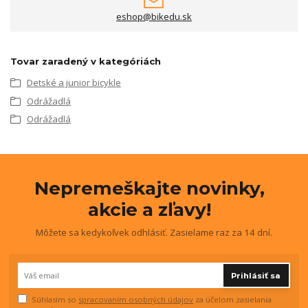
eshop@bikedu.sk
Tovar zaradený v kategóriách
Detské a junior bicykle
Odrážadlá
Odrážadlá
Nepremeškajte novinky,
akcie a zľavy!
Môžete sa kedykoľvek odhlásiť. Zasielame raz za 14 dní.
Prihlásiť sa
Súhlasím so
spracovaním osobných údajov
za účelom zasielania