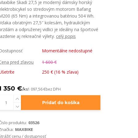
Maxbike Skadi 27,5 je moderný dámsky horský
elektrobicykel so stredovým motorom Bafang
M200 (65 Nm) a integrovanou batériou 504 Wh.
Vďaka obratným 27,5″ kolesám, hydraulickým
brzdám a odpruženej vidlici je ideálny na športové
jazdenie aj rekreačné výlety.
celý popis
Dostupnosť
Momentálne nedostupné
Cena pred zľavou
1 600 €
Ušetríte
250 € (
16
% zľava)
1 350 €
/
ks
1 097,56 €
bez DPH
Pridať do košíka
Číslo produktu:
03526
Značka:
MAXBIKE
Strážiť cenu / dostupnosť