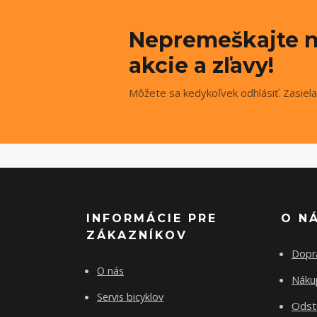
Nepremeškajte n
akcie a zľavy!
Môžete sa kedykoľvek odhlásiť. Zasiela
INFORMÁCIE PRE
O N
ZÁKAZNÍKOV
Dopr
O nás
Nákup
Servis bicyklov
Odst