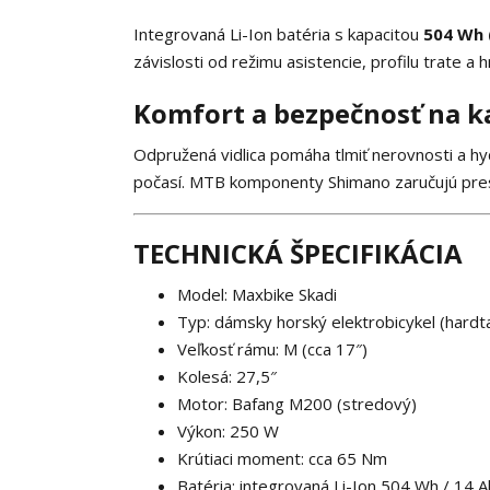
Integrovaná Li-Ion batéria s kapacitou
504 Wh 
závislosti od režimu asistencie, profilu trate a 
Komfort a bezpečnosť na ka
Odpružená vidlica pomáha tlmiť nerovnosti a h
počasí. MTB komponenty Shimano zaručujú presné
TECHNICKÁ ŠPECIFIKÁCIA
Model: Maxbike Skadi
Typ: dámsky horský elektrobicykel (hardt
Veľkosť rámu: M (cca 17″)
Kolesá: 27,5″
Motor: Bafang M200 (stredový)
Výkon: 250 W
Krútiaci moment: cca 65 Nm
Batéria: integrovaná Li-Ion 504 Wh / 14 A