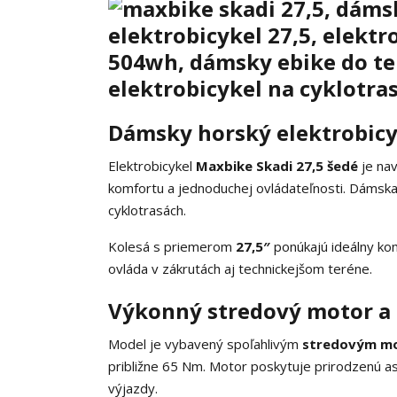
Dámsky horský elektrobicy
Elektrobicykel
Maxbike Skadi 27,5 šedé
je nav
komfortu a jednoduchej ovládateľnosti. Dámska 
cyklotrasách.
Kolesá s priemerom
27,5″
ponúkajú ideálny ko
ovláda v zákrutách aj technickejšom teréne.
Výkonný stredový motor a s
Model je vybavený spoľahlivým
stredovým m
približne 65 Nm. Motor poskytuje prirodzenú asi
výjazdy.