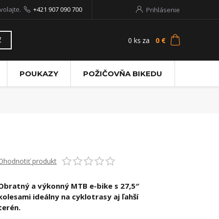
volajte.
+421 907 090 700
Prihlásenie
0
ks
za
0 €
ť
POUKAZY
POŽIČOVŇA BIKEDU
Ohodnotiť produkt
Obratný a výkonný MTB e-bike s 27,5″
kolesami ideálny na cyklotrasy aj ľahší
terén.