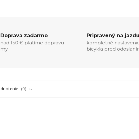
Doprava zadarmo
Pripravený na jazd
nad 150 € platíme dopravu
kompletné nastaveni
my
bicykla pred odoslan
dnotenie
0