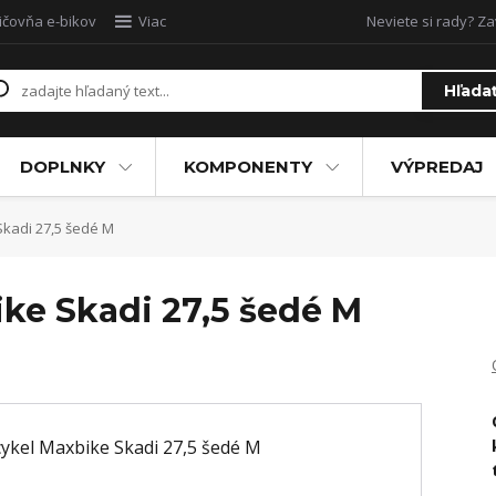
ičovňa e-bikov
Viac
Neviete si rady? Za
Hľada
DOPLNKY
KOMPONENTY
VÝPREDAJ
Skadi 27,5 šedé M
ike Skadi 27,5 šedé M