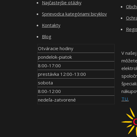
Najčastejšie otázky
Obch
Sprievodca kategóriami bicyklov
Ochr
Kontakty
Regis
Blog
Otváracie hodiny
V našej
pondelok-piatok
môžete 
8:00-17:00
elektro
prestávka 12:00-13:00
spoločn
sobota
špecial
8:00-12:00
nákupov
TU.
nedeľa-zatvorené