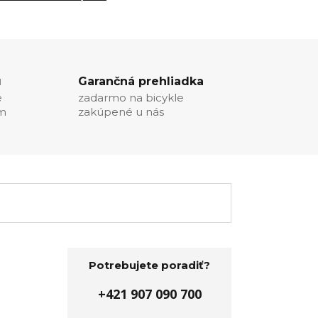
u
Garančná prehliadka
e
zadarmo na bicykle
ím
zakúpené u nás
Potrebujete poradiť?
+421 907 090 700