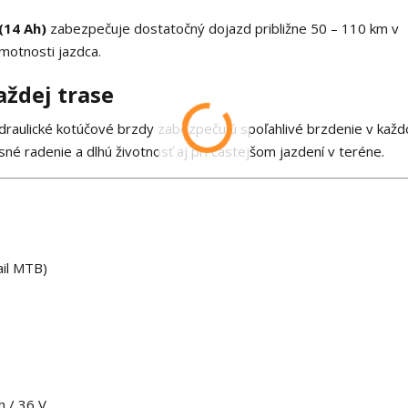
(14 Ah)
zabezpečuje dostatočný dojazd približne 50 – 110 km v
hmotnosti jazdca.
ždej trase
ydraulické kotúčové brzdy zabezpečujú spoľahlivé brzdenie v kaž
 radenie a dlhú životnosť aj pri častejšom jazdení v teréne.
ail MTB)
h / 36 V