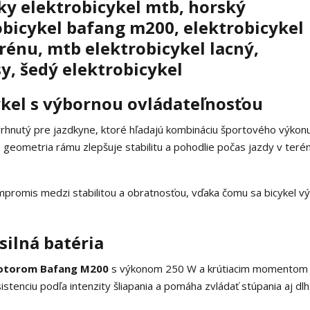
kel s výbornou ovládateľnosťou
rhnutý pre jazdkyne, ktoré hľadajú kombináciu športového výkonu
geometria rámu zlepšuje stabilitu a pohodlie počas jazdy v terén
mpromis medzi stabilitou a obratnosťou, vďaka čomu sa bicykel v
ilná batéria
otorom Bafang M200
s výkonom 250 W a krútiacim momentom
stenciu podľa intenzity šliapania a pomáha zvládať stúpania aj dlh