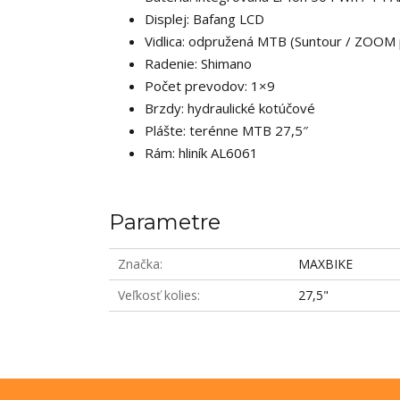
Displej: Bafang LCD
Vidlica: odpružená MTB (Suntour / ZOOM 
Radenie: Shimano
Počet prevodov: 1×9
Brzdy: hydraulické kotúčové
Plášte: terénne MTB 27,5″
Rám: hliník AL6061
Parametre
Značka
MAXBIKE
Veľkosť kolies
27,5"