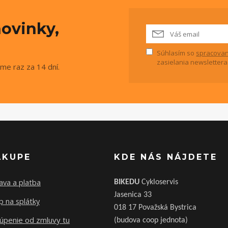
ovinky,
Súhlasím so
spracovan
zasielania newslettera
me raz za 14 dní.
ÁKUPE
KDE NÁS NÁJDETE
ava a platba
BIKEDU
Cykloservis
Jasenica 33
 na splátky
018 17 Považská Bystrica
úpenie od zmluvy tu
(budova coop jednota)