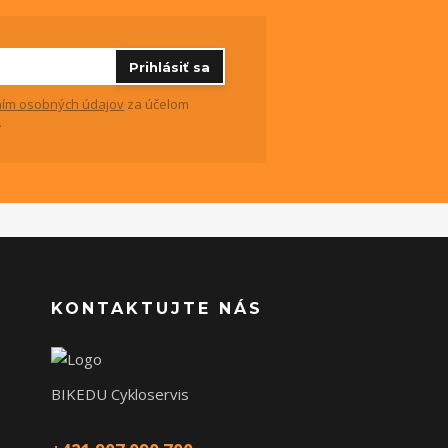
Prihlásiť sa
ím osobných údajov
za účelom
.
KONTAKTUJTE NÁS
BIKEDU Cykloservis