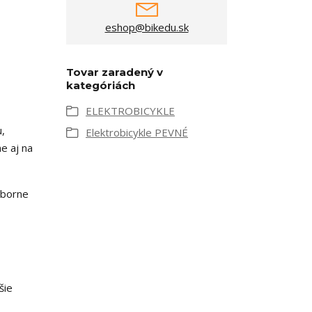
eshop@bikedu.sk
Tovar zaradený v
kategóriách
ELEKTROBICYKLE
,
Elektrobicykle PEVNÉ
e aj na
ýborne
šie