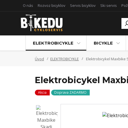
O nás
Rozvoz bicyklov
Servis bicyklov
Ski servis
Pož
ELEKTROBICYKLE
BICYKLE
Úvod
ELEKTROBICYKLE
Elektrobicykel Maxbike 
Elektrobicykel Maxb
Akcia
Doprava ZADARMO