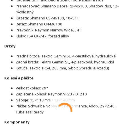
Radenie: Shimano Deore SL-M6100, Rapidfire Plus
Prehadzovač: Shimano Deore RD-M6100, Shadow Plus, 12-
rýchlostný
Kazeta: Shimano CS-M6100, 10–51T
Reťaz: Shimano CN-M6100
Prevodník: Raymon Narrow Wide, 34T
Kľuky: FSA CK-747, forged alloy
Brzdy
Predná brzda: Tektro Gemini SL, 4-piestiková, hydraulická
Zadná brzda: Tektro Gemini SL, 4-piestiková, hydraulická
Kotúče: Tektro TR54, 203 mm, 6-bolt (vpredu aj vzadu)
Kolesá a plášte
Veľkosť kolies: 29"
Zapletené kolesá: Raymon VR23 / DT210
Náboje: 15×110 mm / 12×148 mm
Plášte: Schwalbe Nobby Nic Performance, Addix, 29×2.40,
Tubeless Ready
Komponenty