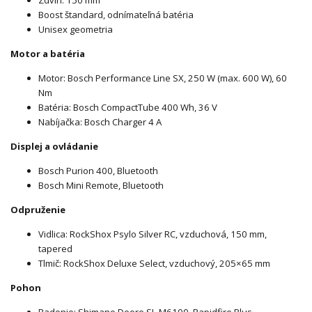
Zdvih: 150 mm
Boost štandard, odnímateľná batéria
Unisex geometria
Motor a batéria
Motor: Bosch Performance Line SX, 250 W (max. 600 W), 60
Nm
Batéria: Bosch CompactTube 400 Wh, 36 V
Nabíjačka: Bosch Charger 4 A
Displej a ovládanie
Bosch Purion 400, Bluetooth
Bosch Mini Remote, Bluetooth
Odpruženie
Vidlica: RockShox Psylo Silver RC, vzduchová, 150 mm,
tapered
Tlmič: RockShox Deluxe Select, vzduchový, 205×65 mm
Pohon