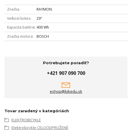
Značka
RAYMON
Veľkosť kolies
29"
Kapacita batérie
400 Wh
Značka motora
BOSCH
Potrebujete poradiť?
+421 907 090 700
eshop@bikedu.sk
Tovar zaradený v kategóriách
ELEKTROBICYKLE
Elektrobicykle CELOODPRUŽENÉ