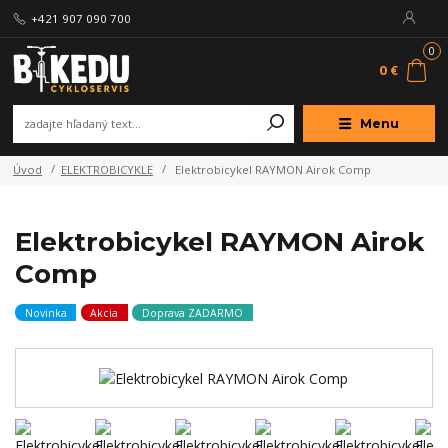
+421 907 090 700
0
0 €
Menu
Úvod
ELEKTROBICYKLE
Elektrobicykel RAYMON Airok Comp
Elektrobicykel RAYMON Airok
Comp
Novinka
Akcia
Doprava ZADARMO