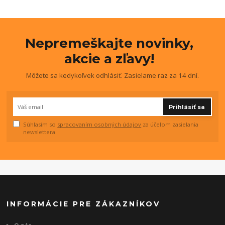
Nepremeškajte novinky,
akcie a zľavy!
Môžete sa kedykoľvek odhlásiť. Zasielame raz za 14 dní.
Prihlásiť sa
Súhlasím so
spracovaním osobných údajov
za účelom zasielania
newslettera.
INFORMÁCIE PRE ZÁKAZNÍKOV