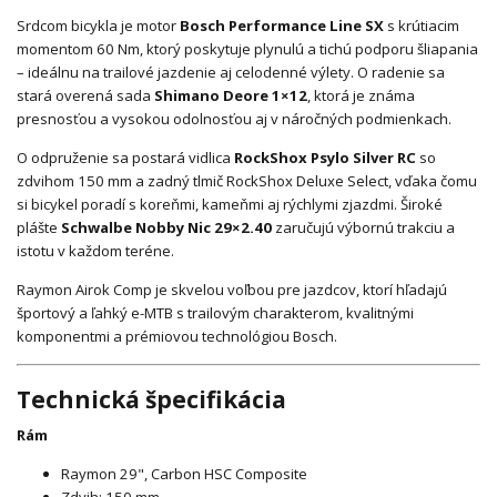
Srdcom bicykla je motor
Bosch Performance Line SX
s krútiacim
momentom 60 Nm, ktorý poskytuje plynulú a tichú podporu šliapania
– ideálnu na trailové jazdenie aj celodenné výlety. O radenie sa
stará overená sada
Shimano Deore 1×12
, ktorá je známa
presnosťou a vysokou odolnosťou aj v náročných podmienkach.
O odpruženie sa postará vidlica
RockShox
Psylo Silver RC
so
zdvihom 150 mm a zadný tlmič RockShox Deluxe Select, vďaka čomu
si bicykel poradí s koreňmi, kameňmi aj rýchlymi zjazdmi. Široké
plášte
Schwalbe
Nobby Nic 29×2.40
zaručujú výbornú trakciu a
istotu v každom teréne.
Raymon Airok Comp je skvelou voľbou pre jazdcov, ktorí hľadajú
športový a ľahký e-MTB s trailovým charakterom, kvalitnými
komponentmi a prémiovou technológiou Bosch.
Technická špecifikácia
Rám
Raymon 29", Carbon HSC Composite