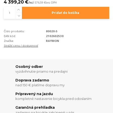
4 399,20 €
/
ks
3 576,59 €
bez DPH
Pridať do košíka
Číslo produktu:
80020-5
EAN kód:
2102602530
Značka:
RAYMON
Strážiť cenu / dostupnosť
Osobný odber
vyzdvihnutie priamo na predajni
Doprava zadarmo
nad 150 € platíme dopravu my
Pripravený na jazdu
kompletné nastavenie bicykla pred odoslaním
Garančná prehliadka
zadarmo na bicykle zakúpené u nás