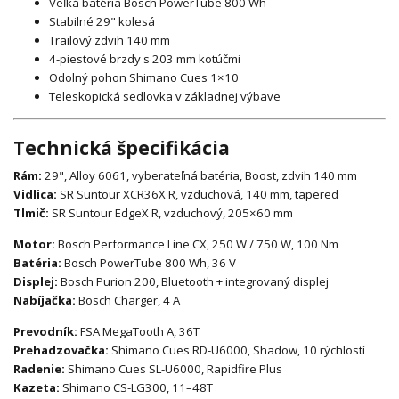
Veľká batéria Bosch PowerTube 800 Wh
Stabilné 29" kolesá
Trailový zdvih 140 mm
4-piestové brzdy s 203 mm kotúčmi
Odolný pohon Shimano Cues 1×10
Teleskopická sedlovka v základnej výbave
Technická špecifikácia
Rám:
29", Alloy 6061, vyberateľná batéria, Boost, zdvih 140 mm
Vidlica:
SR Suntour XCR36X R, vzduchová, 140 mm, tapered
Tlmič:
SR Suntour EdgeX R, vzduchový, 205×60 mm
Motor:
Bosch Performance Line CX, 250 W / 750 W, 100 Nm
Batéria:
Bosch PowerTube 800 Wh, 36 V
Displej:
Bosch Purion 200, Bluetooth + integrovaný displej
Nabíjačka:
Bosch Charger, 4 A
Prevodník:
FSA MegaTooth A, 36T
Prehadzovačka:
Shimano Cues RD-U6000, Shadow, 10 rýchlostí
Radenie:
Shimano Cues SL-U6000, Rapidfire Plus
Kazeta:
Shimano CS-LG300, 11–48T