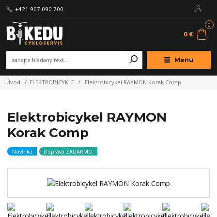
+421 907 090 700
0
0 €
Menu
Úvod
ELEKTROBICYKLE
Elektrobicykel RAYMON Korak Comp
Elektrobicykel RAYMON
Korak Comp
Novinka
Doprava ZADARMO