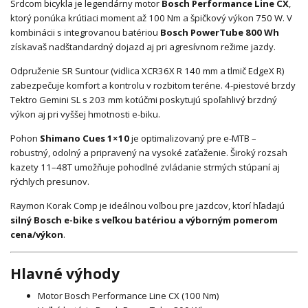
Srdcom bicykla je legendárny motor
Bosch Performance Line CX
,
ktorý ponúka krútiaci moment až 100 Nm a špičkový výkon 750 W. V
kombinácii s integrovanou batériou
Bosch PowerTube
800 Wh
získavaš nadštandardný dojazd aj pri agresívnom režime jazdy.
Odpruženie SR Suntour (vidlica XCR36X R 140 mm a tlmič EdgeX R)
zabezpečuje komfort a kontrolu v rozbitom teréne. 4-piestové brzdy
Tektro Gemini SL s 203 mm kotúčmi poskytujú spoľahlivý brzdný
výkon aj pri vyššej hmotnosti e-biku.
Pohon
Shimano Cues
1×10
je optimalizovaný pre e-MTB –
robustný, odolný a pripravený na vysoké zaťaženie. Široký rozsah
kazety 11–48T umožňuje pohodlné zvládanie strmých stúpaní aj
rýchlych presunov.
Raymon Korak Comp je ideálnou voľbou pre jazdcov, ktorí hľadajú
silný Bosch e-bike s veľkou batériou a výborným pomerom
cena/výkon
.
Hlavné výhody
Motor Bosch Performance Line CX (100 Nm)