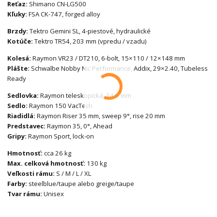
Reťaz:
Shimano CN-LG500
Kľuky:
FSA CK-747, forged alloy
Brzdy:
Tektro Gemini SL, 4-piestové, hydraulické
Kotúče:
Tektro TR54, 203 mm (vpredu / vzadu)
Kolesá:
Raymon VR23 / DT210, 6-bolt, 15×110 / 12×148 mm
Plášte:
Schwalbe Nobby Nic Performance, Addix, 29×2.40, Tubeless
Ready
Sedlovka:
Raymon teleskopická, 34,9 mm
Sedlo:
Raymon 150 VacTech
Riadidlá:
Raymon Riser 35 mm, sweep 9°, rise 20 mm
Predstavec:
Raymon 35, 0°, Ahead
Gripy:
Raymon Sport, lock-on
Hmotnosť:
cca 26 kg
Max. celková hmotnosť:
130 kg
Veľkosti rámu:
S / M / L / XL
Farby:
steelblue/taupe alebo greige/taupe
Tvar rámu:
Unisex