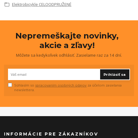
Elektrobicykle CELOODPRUŽENÉ
Nepremeškajte novinky,
akcie a zľavy!
Môžete sa kedykoľvek odhlásiť. Zasielame raz za 14 dní.
Prihlásiť sa
Súhlasím so
spracovaním osobných údajov
za účelom zasielania
newslettera.
INFORMÁCIE PRE ZÁKAZNÍKOV