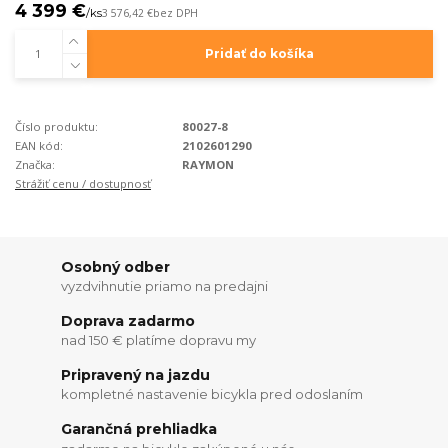
4 399 €
/
ks
3 576,42 €
bez DPH
Pridať do košíka
Číslo produktu:
80027-8
EAN kód:
2102601290
Značka:
RAYMON
Strážiť cenu / dostupnosť
Osobný odber
vyzdvihnutie priamo na predajni
Doprava zadarmo
nad 150 € platíme dopravu my
Pripravený na jazdu
kompletné nastavenie bicykla pred odoslaním
Garančná prehliadka