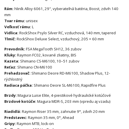
Rám:
hliník Alloy 6061, 29", vyberateľná batéria, Boost, zdvih 140
mm
Tvar rámu:
unisex
Veľkosť rámu:
L
Vidlica:
RockShox Psylo Silver RC, vzduchová, 140 mm, tapered
Tlmič:
RockShox Deluxe Select, vzduchový, 205 × 60 mm
Prevodník:
FSA MegaTooth SH12, 36 zubov
Kľuky:
Raymon FC02, kované zliatiny, BIS
Kazeta:
Shimano CS-M6100, 10–51 zubov
Reťaz:
Shimano CN-M6100
Prehadzovač:
Shimano Deore RD-M6100, Shadow Plus, 12-
rýchlostný
Radiaca páčka:
Shimano Deore SL-M6100, Rapidfire Plus
Brzdy:
Magura Luise Elite, 4-piestikové hydraulické kotúčové
Brzdové kotúče:
Magura MDR-S, 203 mm (vpredu aj vzadu)
Riadidlá:
Raymon Riser 35 mm, zahnutie 9°, zdvih 20 mm
Predstavec:
Raymon 35 mm, 0°, Ahead
Gripy:
Raymon MTB, lock-on