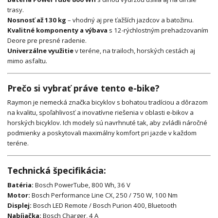
trasy.
Nosnosť až 130 kg
– vhodný aj pre ťažších jazdcov a batožinu.
Kvalitné komponenty a výbava
s 12-rýchlostným prehadzovaním
Deore pre presné radenie.
Univerzálne využitie
v teréne, na trailoch, horských cestách aj
mimo asfaltu.
Prečo si vybrať práve tento e-bike?
Raymon je nemecká značka bicyklov s bohatou tradíciou a dôrazom
na kvalitu, spoľahlivosť a inovatívne riešenia v oblasti e-bikov a
horských bicyklov. Ich modely sú navrhnuté tak, aby zvládli náročné
podmienky a poskytovali maximálny komfort pri jazde v každom
teréne.
Technická špecifikácia:
Batéria:
Bosch PowerTube, 800 Wh, 36 V
Motor:
Bosch Performance Line CX, 250 / 750 W, 100 Nm
Displej:
Bosch LED Remote / Bosch Purion 400, Bluetooth
Nabíjačka:
Bosch Charger, 4 A