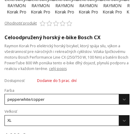
Ohodnotiť produkt
Celoodpružený horský e-bike Bosch CX
Raymon Korak Pro elektrický horský bicykel, ktorý spája silu, výkon a
všestrannosť pre náročných i rekreačných cyklistov. Vďaka špičkovému
motoru Bosch Performance Line CX (250/750 W, 100 Nm) a batérii Bosch
PowerTube 800 Wh ponúka tento e-bike dlhý dojazd, plynulú podporu a
reakciu v každom teréne.
celý popis
Dostupnosť
Dodanie do 5 prac. dní
Farba
Veľkosť