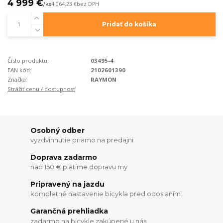
4 999 €
/
ks
4 064,23 €
bez DPH
Pridať do košíka
Číslo produktu:
03495-4
EAN kód:
2102601390
Značka:
RAYMON
Strážiť cenu / dostupnosť
Osobný odber
vyzdvihnutie priamo na predajni
Doprava zadarmo
nad 150 € platíme dopravu my
Pripravený na jazdu
kompletné nastavenie bicykla pred odoslaním
Garančná prehliadka
zadarmo na bicykle zakúpené u nás