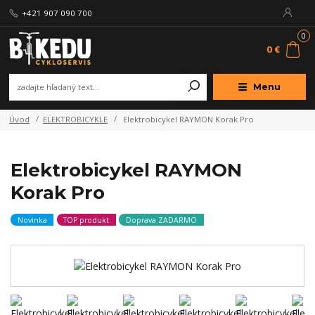
+421 907 090 700
0
0 €
Menu
Úvod
ELEKTROBICYKLE
Elektrobicykel RAYMON Korak Pro
Elektrobicykel RAYMON
Korak Pro
Novinka
TOP produkt
Doprava ZADARMO