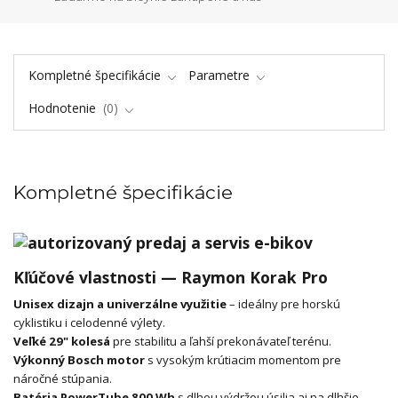
Kompletné špecifikácie
Parametre
Hodnotenie
0
Kompletné špecifikácie
Kľúčové vlastnosti — Raymon Korak Pro
Unisex dizajn a univerzálne využitie
– ideálny pre horskú
cyklistiku i celodenné výlety.
Veľké 29" kolesá
pre stabilitu a ľahší prekonávateľ terénu.
Výkonný Bosch motor
s vysokým krútiacim momentom pre
náročné stúpania.
Batéria PowerTube 800 Wh
s dlhou výdržou úsilia aj na dlhšie