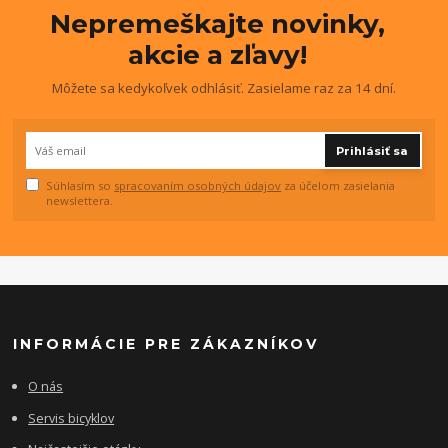
Nepremeškajte novinky,
akcie a zľavy!
Môžete sa kedykoľvek odhlásiť. Zasielame raz za 14 dní.
Prihlásiť sa
Súhlasím so
spracovaním osobných údajov
za účelom zasielania
newslettera.
INFORMÁCIE PRE ZÁKAZNÍKOV
O nás
Servis bicyklov