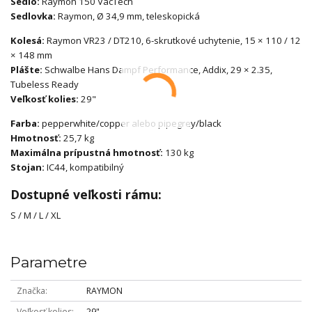
Sedlo:
Raymon 150 VacTech
Sedlovka:
Raymon, Ø 34,9 mm, teleskopická
Kolesá:
Raymon VR23 / DT210, 6-skrutkové uchytenie, 15 × 110 / 12
× 148 mm
Plášte:
Schwalbe Hans Dampf Performance, Addix, 29 × 2.35,
Tubeless Ready
Veľkosť kolies:
29"
Farba:
pepperwhite/copper alebo pipegrey/black
Hmotnosť:
25,7 kg
Maximálna prípustná hmotnosť:
130 kg
Stojan:
IC44, kompatibilný
Dostupné veľkosti rámu:
S / M / L / XL
Parametre
Značka
RAYMON
Veľkosť kolies
29"