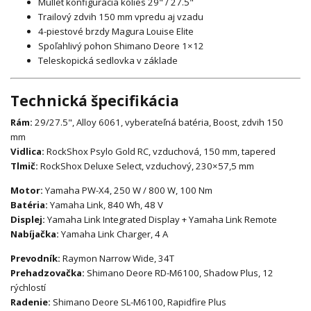
Mullet konfigurácia kolies 29" / 27.5"
Trailový zdvih 150 mm vpredu aj vzadu
4-piestové brzdy Magura Louise Elite
Spoľahlivý pohon Shimano Deore 1×12
Teleskopická sedlovka v základe
Technická špecifikácia
Rám:
29/27.5", Alloy 6061, vyberateľná batéria, Boost, zdvih 150
mm
Vidlica:
RockShox Psylo Gold RC, vzduchová, 150 mm, tapered
Tlmič:
RockShox Deluxe Select, vzduchový, 230×57,5 mm
Motor:
Yamaha PW-X4, 250 W / 800 W, 100 Nm
Batéria:
Yamaha Link, 840 Wh, 48 V
Displej:
Yamaha Link Integrated Display + Yamaha Link Remote
Nabíjačka:
Yamaha Link Charger, 4 A
Prevodník:
Raymon Narrow Wide, 34T
Prehadzovačka:
Shimano Deore RD-M6100, Shadow Plus, 12
rýchlostí
Radenie:
Shimano Deore SL-M6100, Rapidfire Plus