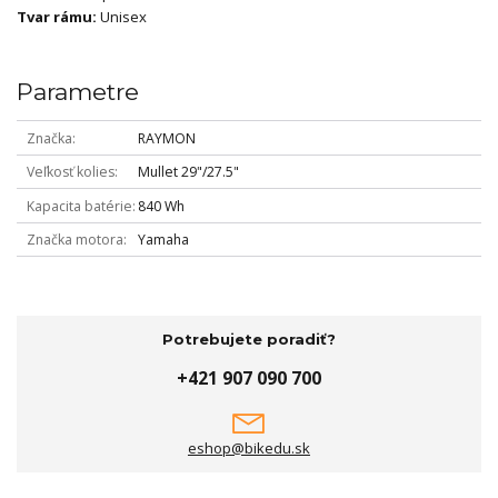
Tvar rámu:
Unisex
Parametre
Značka
RAYMON
Veľkosť kolies
Mullet 29"/27.5"
Kapacita batérie
840 Wh
Značka motora
Yamaha
Potrebujete poradiť?
+421 907 090 700
eshop@bikedu.sk