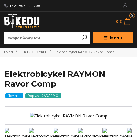
+421 907 090 700
0
0 €
Menu
Úvod
ELEKTROBICYKLE
Elektrobicykel RAYMON Ravor Comp
Elektrobicykel RAYMON
Ravor Comp
Novinka
Doprava ZADARMO