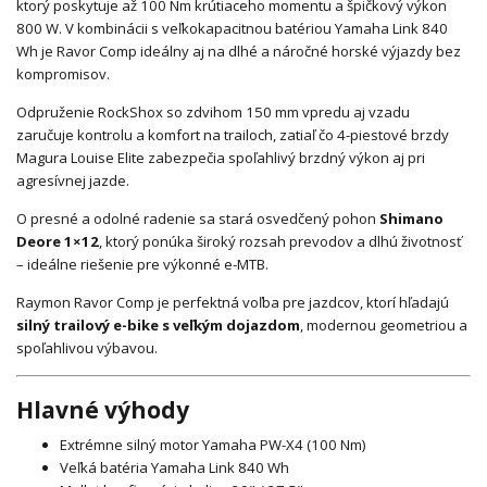
ktorý poskytuje až 100 Nm krútiaceho momentu a špičkový výkon
800 W. V kombinácii s veľkokapacitnou batériou Yamaha Link 840
Wh je Ravor Comp ideálny aj na dlhé a náročné horské výjazdy bez
kompromisov.
Odpruženie RockShox so zdvihom 150 mm vpredu aj vzadu
zaručuje kontrolu a komfort na trailoch, zatiaľ čo 4-piestové brzdy
Magura Louise Elite zabezpečia spoľahlivý brzdný výkon aj pri
agresívnej jazde.
O presné a odolné radenie sa stará osvedčený pohon
Shimano
Deore
1×12
, ktorý ponúka široký rozsah prevodov a dlhú životnosť
– ideálne riešenie pre výkonné e-MTB.
Raymon Ravor Comp je perfektná voľba pre jazdcov, ktorí hľadajú
silný trailový e-bike s veľkým dojazdom
, modernou geometriou a
spoľahlivou výbavou.
Hlavné výhody
Extrémne silný motor Yamaha PW-X4 (100 Nm)
Veľká batéria Yamaha Link 840 Wh