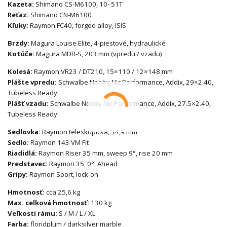
Kazeta:
Shimano CS-M6100, 10–51T
Reťaz:
Shimano CN-M6100
Kľuky:
Raymon FC40, forged alloy, ISIS
Brzdy:
Magura Louise Elite, 4-piestové, hydraulické
Kotúče:
Magura MDR-S, 203 mm (vpredu / vzadu)
Kolesá:
Raymon VR23 / DT210, 15×110 / 12×148 mm
Plášte vpredu:
Schwalbe Nobby Nic Performance, Addix, 29×2.40,
Tubeless Ready
Plášť vzadu:
Schwalbe Nobby Nic Performance, Addix, 27.5×2.40,
Tubeless Ready
Sedlovka:
Raymon teleskopická, 34,9 mm
Sedlo:
Raymon 143 VM Fit
Riadidlá:
Raymon Riser 35 mm, sweep 9°, rise 20 mm
Predstavec:
Raymon 35, 0°, Ahead
Gripy:
Raymon Sport, lock-on
Hmotnosť:
cca 25,6 kg
Max. celková hmotnosť:
130 kg
Veľkosti rámu:
S / M / L / XL
Farba:
floridplum / darksilver marble