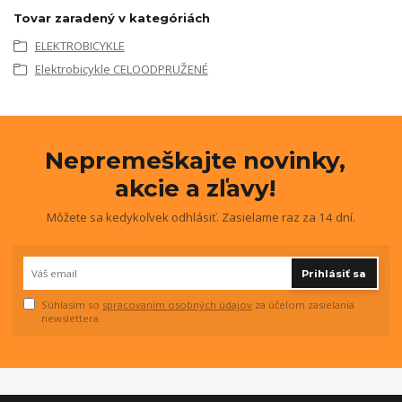
Tovar zaradený v kategóriách
ELEKTROBICYKLE
Elektrobicykle CELOODPRUŽENÉ
Nepremeškajte novinky,
akcie a zľavy!
Môžete sa kedykoľvek odhlásiť. Zasielame raz za 14 dní.
Prihlásiť sa
Súhlasím so
spracovaním osobných údajov
za účelom zasielania
newslettera.