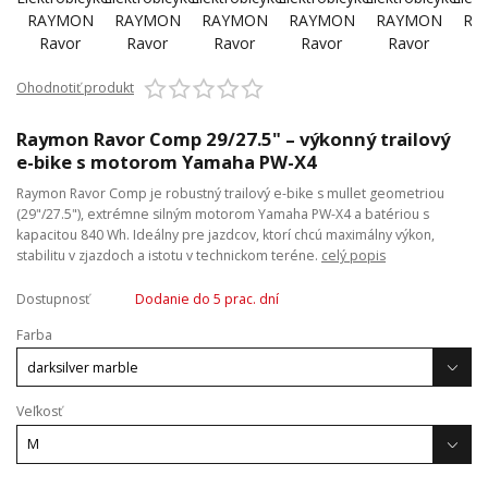
Ohodnotiť produkt
Raymon Ravor Comp 29/27.5" – výkonný trailový
e-bike s motorom Yamaha PW-X4
Raymon Ravor Comp je robustný trailový e-bike s mullet geometriou
(29"/27.5"), extrémne silným motorom Yamaha PW-X4 a batériou s
kapacitou 840 Wh. Ideálny pre jazdcov, ktorí chcú maximálny výkon,
stabilitu v zjazdoch a istotu v technickom teréne.
celý popis
Dostupnosť
Dodanie do 5 prac. dní
Farba
Veľkosť