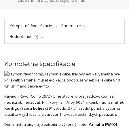
zadarmo na bicykle zakúpené u nás
Kompletné špecifikácie
Parametre
Hodnotenie
0
Kompletné špecifikácie
Raymon Ravor Comp 29/27.5" je stvorený pre jazdcov, ktorí sa
nechcú obmedzovať. Hliníkový rám Alloy 6061 v kombinácii s
mullet
konfiguráciou kolies
(29" vpredu, 27.5" vzadu) ponúka výbornú
stabilitu v rýchlosti, ale zároveň hravosť v technických pasážach.
Dominantou bicykla je extrémne výkonný motor
Yamaha PW-X4
,