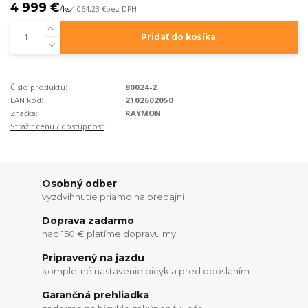
4 999 €
/
ks
4 064,23 €
bez DPH
Pridať do košíka
Číslo produktu:
80024-2
EAN kód:
2102602050
Značka:
RAYMON
Strážiť cenu / dostupnosť
Osobný odber
vyzdvihnutie priamo na predajni
Doprava zadarmo
nad 150 € platíme dopravu my
Pripravený na jazdu
kompletné nastavenie bicykla pred odoslaním
Garančná prehliadka