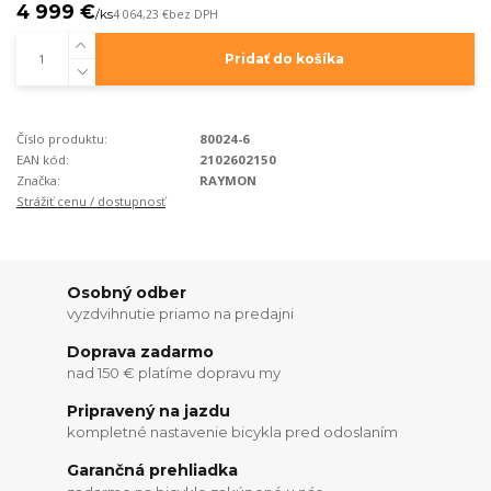
4 999 €
/
ks
4 064,23 €
bez DPH
Pridať do košíka
Číslo produktu:
80024-6
EAN kód:
2102602150
Značka:
RAYMON
Strážiť cenu / dostupnosť
Osobný odber
vyzdvihnutie priamo na predajni
Doprava zadarmo
nad 150 € platíme dopravu my
Pripravený na jazdu
kompletné nastavenie bicykla pred odoslaním
Garančná prehliadka