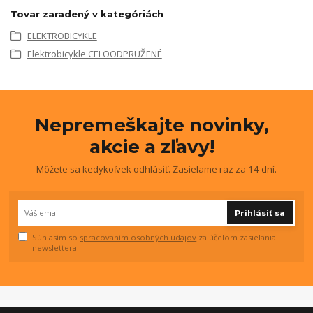
Tovar zaradený v kategóriách
ELEKTROBICYKLE
Elektrobicykle CELOODPRUŽENÉ
Nepremeškajte novinky,
akcie a zľavy!
Môžete sa kedykoľvek odhlásiť. Zasielame raz za 14 dní.
Prihlásiť sa
Súhlasím so
spracovaním osobných údajov
za účelom zasielania
newslettera.