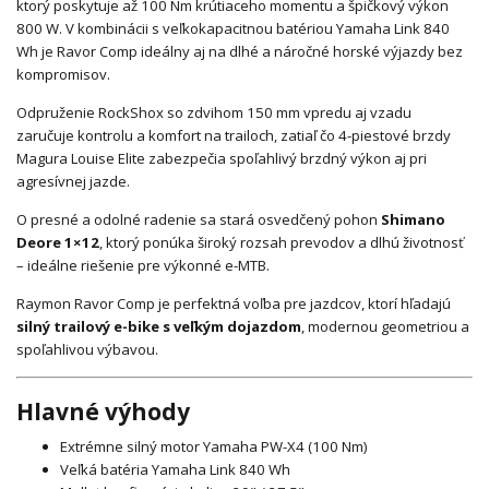
ktorý poskytuje až 100 Nm krútiaceho momentu a špičkový výkon
800 W. V kombinácii s veľkokapacitnou batériou Yamaha Link 840
Wh je Ravor Comp ideálny aj na dlhé a náročné horské výjazdy bez
kompromisov.
Odpruženie RockShox so zdvihom 150 mm vpredu aj vzadu
zaručuje kontrolu a komfort na trailoch, zatiaľ čo 4-piestové brzdy
Magura Louise Elite zabezpečia spoľahlivý brzdný výkon aj pri
agresívnej jazde.
O presné a odolné radenie sa stará osvedčený pohon
Shimano
Deore
1×12
, ktorý ponúka široký rozsah prevodov a dlhú životnosť
– ideálne riešenie pre výkonné e-MTB.
Raymon Ravor Comp je perfektná voľba pre jazdcov, ktorí hľadajú
silný trailový e-bike s veľkým dojazdom
, modernou geometriou a
spoľahlivou výbavou.
Hlavné výhody
Extrémne silný motor Yamaha PW-X4 (100 Nm)
Veľká batéria Yamaha Link 840 Wh