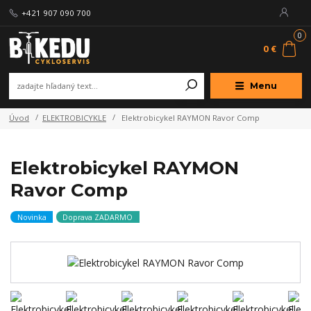
+421 907 090 700
0
0 €
Menu
Úvod
ELEKTROBICYKLE
Elektrobicykel RAYMON Ravor Comp
Elektrobicykel RAYMON
Ravor Comp
Novinka
Doprava ZADARMO