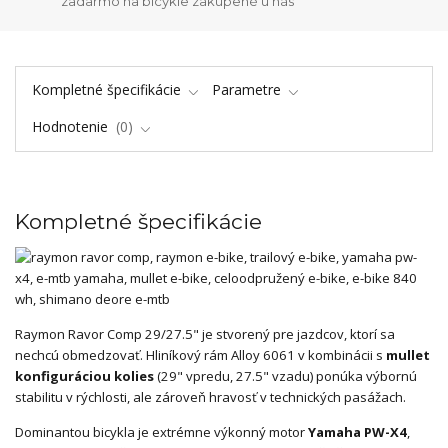
zadarmo na bicykle zakúpené u nás
Kompletné špecifikácie
Parametre
Hodnotenie
0
Kompletné špecifikácie
Raymon Ravor Comp 29/27.5" je stvorený pre jazdcov, ktorí sa
nechcú obmedzovať. Hliníkový rám Alloy 6061 v kombinácii s
mullet
konfiguráciou kolies
(29" vpredu, 27.5" vzadu) ponúka výbornú
stabilitu v rýchlosti, ale zároveň hravosť v technických pasážach.
Dominantou bicykla je extrémne výkonný motor
Yamaha PW-X4
,