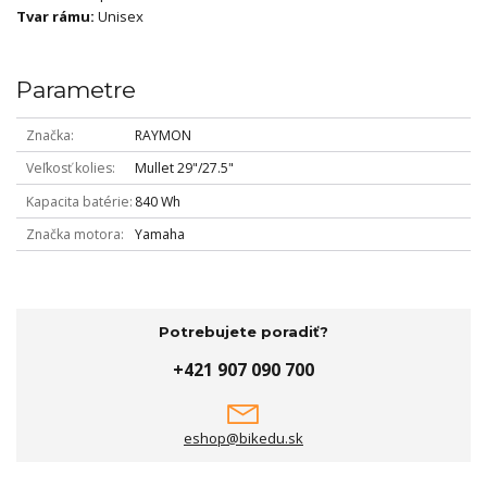
Tvar rámu:
Unisex
Parametre
Značka
RAYMON
Veľkosť kolies
Mullet 29"/27.5"
Kapacita batérie
840 Wh
Značka motora
Yamaha
Potrebujete poradiť?
+421 907 090 700
eshop@bikedu.sk