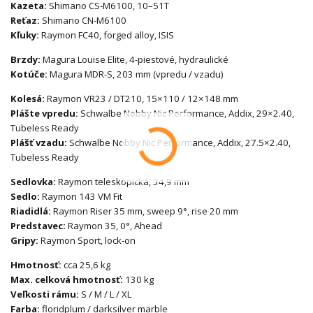
Kazeta:
Shimano CS-M6100, 10–51T
Reťaz:
Shimano CN-M6100
Kľuky:
Raymon FC40, forged alloy, ISIS
Brzdy:
Magura Louise Elite, 4-piestové, hydraulické
Kotúče:
Magura MDR-S, 203 mm (vpredu / vzadu)
Kolesá:
Raymon VR23 / DT210, 15×110 / 12×148 mm
Plášte vpredu:
Schwalbe Nobby Nic Performance, Addix, 29×2.40,
Tubeless Ready
Plášť vzadu:
Schwalbe Nobby Nic Performance, Addix, 27.5×2.40,
Tubeless Ready
Sedlovka:
Raymon teleskopická, 34,9 mm
Sedlo:
Raymon 143 VM Fit
Riadidlá:
Raymon Riser 35 mm, sweep 9°, rise 20 mm
Predstavec:
Raymon 35, 0°, Ahead
Gripy:
Raymon Sport, lock-on
Hmotnosť:
cca 25,6 kg
Max. celková hmotnosť:
130 kg
Veľkosti rámu:
S / M / L / XL
Farba:
floridplum / darksilver marble