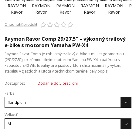
Ohodnotiť produkt
Raymon Ravor Comp 29/27.5" – výkonný trailový
e-bike s motorom Yamaha PW-X4
Raymon Ravor Comp je robustný trailový e-bike s mullet geometriou
(29"/27.5"), extrémne silným motorom Yamaha PW-X4 a batériou s
kapacitou 840 Wh. Ideálny pre jazdcov, ktorí chcú maximálny výkon,
stabilitu v zjazdoch a istotu v technickom teréne.
celý popis
Dostupnosť
Dodanie do 5 prac. dní
Farba
Veľkosť