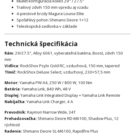
Mullet konfigurácia kolies 29" / 27.5"
Trailový zdvih 150 mm vpredu aj vzadu
4-piestové brzdy Magura Louise Elite
Spoľahlivý pohon Shimano Deore 1×12
Teleskopická sedlovka v základe
Technická špecifikácia
Rám:
29/27.5", Alloy 6061, vyberateľná batéria, Boost, zdvih 150
mm
Vidlica:
RockShox Psylo Gold RC, vzduchová, 150 mm, tapered
Tlmič:
RockShox Deluxe Select, vzduchový, 230×57,5 mm
Motor:
Yamaha PW-X4, 250 W / 800 W, 100 Nm
Batéria:
Yamaha Link, 840 Wh, 48 V
Displej:
Yamaha Link Integrated Display + Yamaha Link Remote
Nabíjačka:
Yamaha Link Charger, 4 A
Prevodník:
Raymon Narrow Wide, 34T
Prehadzovačka:
Shimano Deore RD-M6100, Shadow Plus, 12
rýchlostí
Radenie:
Shimano Deore SL-M6100, Rapidfire Plus