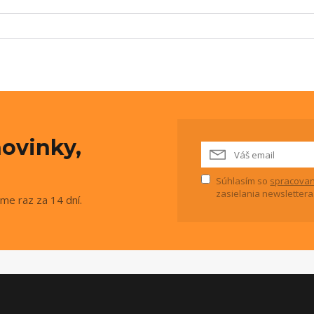
ovinky,
Súhlasím so
spracovan
zasielania newslettera
me raz za 14 dní.