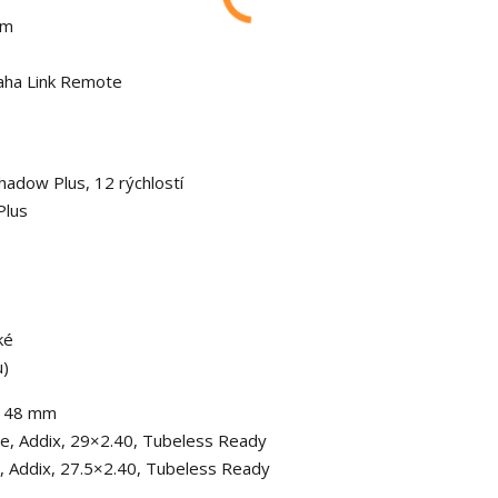
Nm
aha Link Remote
dow Plus, 12 rýchlostí
Plus
ké
u)
×148 mm
, Addix, 29×2.40, Tubeless Ready
 Addix, 27.5×2.40, Tubeless Ready