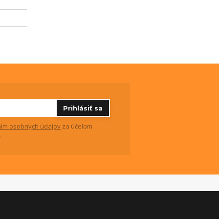
Prihlásiť sa
ím osobných údajov
za účelom
.