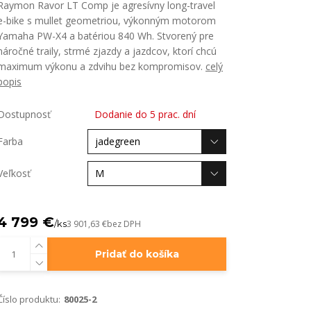
Raymon Ravor LT Comp je agresívny long-travel
e-bike s mullet geometriou, výkonným motorom
Yamaha PW-X4 a batériou 840 Wh. Stvorený pre
náročné traily, strmé zjazdy a jazdcov, ktorí chcú
maximum výkonu a zdvihu bez kompromisov.
celý
popis
Dostupnosť
Dodanie do 5 prac. dní
Farba
Veľkosť
4 799 €
/
ks
3 901,63 €
bez DPH
Pridať do košíka
Číslo produktu:
80025-2