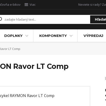
ičovňa e-bikov
Viac
Neviete si rady? Za
Hľada
DOPLNKY
KOMPONENTY
VÝPREDAJ
Ravor LT Comp
MON Ravor LT Comp