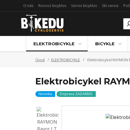
O nás
Rozvoz bicyklov
Servis bicyklov
Ski servis
Pož
ELEKTROBICYKLE
BICYKLE
Úvod
ELEKTROBICYKLE
Elektrobicykel RAYMON 
Elektrobicykel RAY
Novinka
Doprava ZADARMO