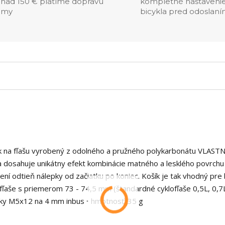
nad 150 € platíme dopravu
kompletné nastaveni
my
bicykla pred odoslan
ík na fľašu vyrobený z odolného a pružného polykarbonátu VLASTN
sa dosahuje unikátny efekt kombinácie matného a lesklého povrchu 
ní odtieň nálepky od začiatku po koniec. Košík je tak vhodný pre 
fľaše s priemerom 73 - 74,5 mm (štandardné cyklofľaše 0,5L, 0,7L
utky M5x12 na 4 mm inbus • hmotnosť: 35 g