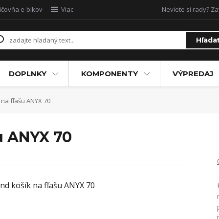
ičovňa e-bikov
Viac
Neviete si rady? Za
Hľada
DOPLNKY
KOMPONENTY
VÝPREDAJ
 na fľašu ANYX 70
šu ANYX 70