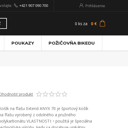
volajte.
+421 907 090 700
Prihlásenie
0
ks
za
0 €
ť
POUKAZY
POŽIČOVŇA BIKEDU
Ohodnotiť produkt
Košík na fľašu Extend ANYX 70 je športový košík
na fľašu vyrobený z odolného a pružného
polykarbonátu VLASTNOSTI: • použitá je špeciálna
technológia výroby, kedy sa dosahuje unikátny