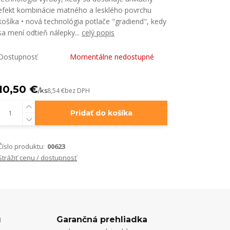
efekt kombinácie matného a lesklého povrchu
košíka • nová technológia potlače "gradiend", kedy
sa mení odtieň nálepky...
celý popis
Dostupnosť
Momentálne nedostupné
10,50 €
/
ks
8,54 €
bez DPH
Pridať do košíka
Číslo produktu:
00623
Strážiť cenu / dostupnosť
u
Garančná prehliadka