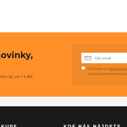
ovinky,
Súhlasím so
spracovan
zasielania newslettera
me raz za 14 dní.
ÁKUPE
KDE NÁS NÁJDETE