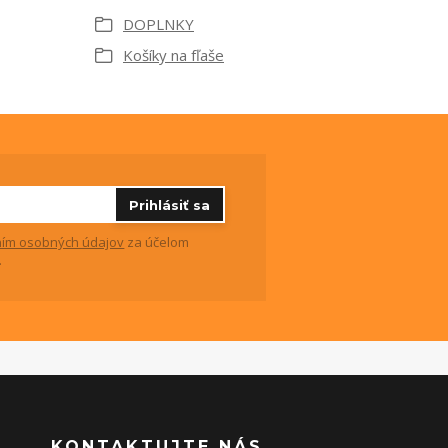
DOPLNKY
Košíky na fľaše
Prihlásiť sa
ím osobných údajov
za účelom
.
KONTAKTUJTE NÁS