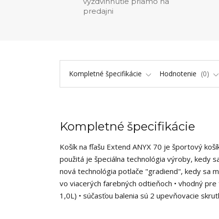
vyzdvihnutie priamo na
predajni
Kompletné špecifikácie
Hodnotenie
0
Kompletné špecifikácie
Košík na fľašu Extend ANYX 70 je športový koš
použitá je špeciálna technológia výroby, kedy 
nová technológia potlače "gradiend", kedy sa me
vo viacerých farebných odtieňoch • vhodný pre 
1,0L) • súčasťou balenia sú 2 upevňovacie skr