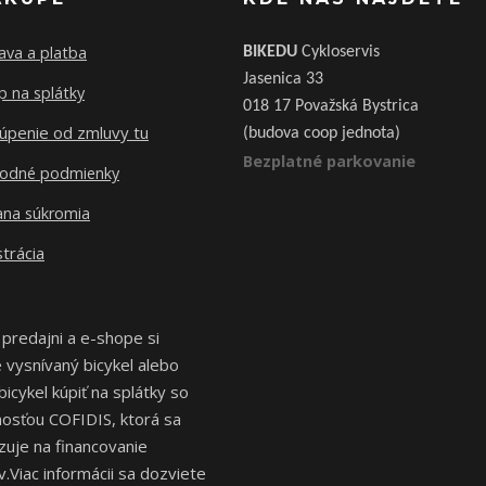
ava a platba
BIKEDU
Cykloservis
Jasenica 33
 na splátky
018 17 Považská Bystrica
úpenie od zmluvy tu
(budova coop jednota)
Bezplatné parkovanie
odné podmienky
ana súkromia
trácia
 predajni a e-shope si
vysnívaný bicykel alebo
bicykel kúpiť na splátky so
osťou COFIDIS, ktorá sa
izuje na financovanie
.Viac informácii sa dozviete