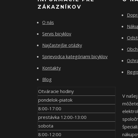
ZÁKAZNÍKOV
Dopr
O nás
Nákup
Servis bicyklov
Odst
Najčastejšie otázky
Obch
Sprievodca kategóriami bicyklov
Ochr
Kontakty
Regis
Blog
Otváracie hodiny
V našej
pondelok-piatok
môžete 
8:00-17:00
elektro
prestávka 12:00-13:00
spoločn
sobota
špecial
8:00-12:00
nákupov