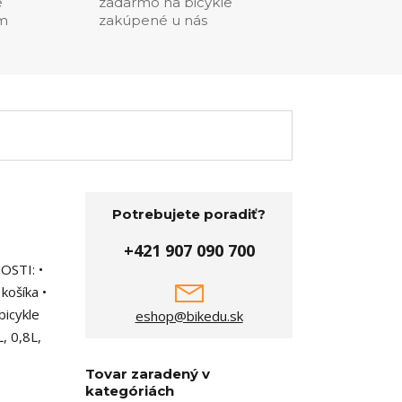
e
zadarmo na bicykle
ím
zakúpené u nás
Potrebujete poradiť?
+421 907 090 700
OSTI: •
košíka •
bicykle
eshop@bikedu.sk
, 0,8L,
Tovar zaradený v
kategóriách