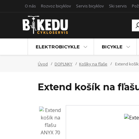
O nás
Rozvoz bicyklov
Servis bicyklov
Ski servis
Pož
ELEKTROBICYKLE
BICYKLE
Úvod
DOPLNKY
Košíky na fľaše
Extend košík
Extend košík na fľa