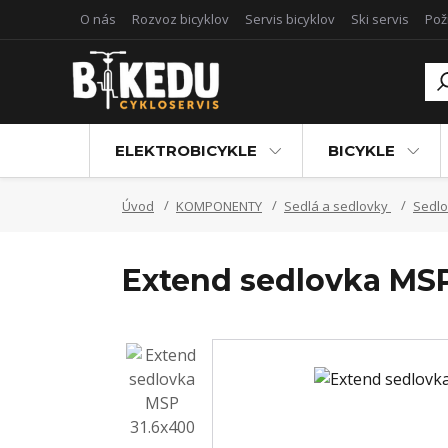
O nás
Rozvoz bicyklov
Servis bicyklov
Ski servis
Pož
ELEKTROBICYKLE
BICYKLE
Úvod
KOMPONENTY
Sedlá a sedlovky
Sedl
Extend sedlovka MSP