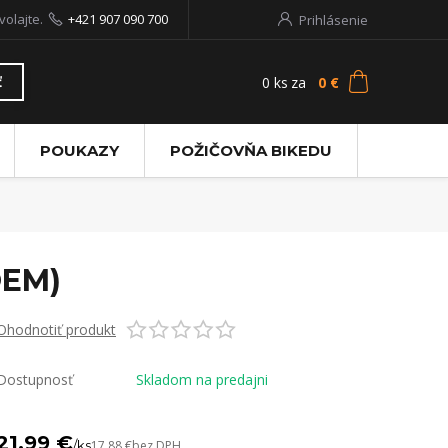
volajte.
+421 907 090 700
Prihlásenie
0
ks
za
0 €
ť
POUKAZY
POŽIČOVŇA BIKEDU
OEM)
Ohodnotiť produkt
Dostupnosť
Skladom na predajni
21,99 €
/
ks
17,88 €
bez DPH