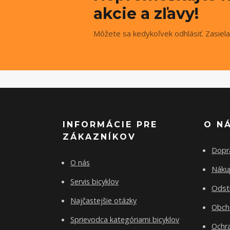
akcie a zľavy!
Môžete sa kedykoľvek odhlásiť. Zasiela
INFORMÁCIE PRE
O N
ZÁKAZNÍKOV
Dopr
O nás
Nákup
Servis bicyklov
Odst
Najčastejšie otázky
Obch
Sprievodca kategóriami bicyklov
Ochr