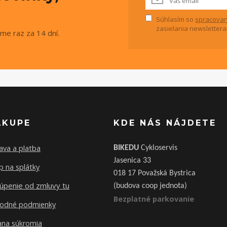
Súhlasím so
spracovan
zasielania newslettera
me raz za 14 dní.
ÁKUPE
KDE NÁS NÁJDETE
ava a platba
BIKEDU
Cykloservis
Jasenica 33
 na splátky
018 17 Považská Bystrica
úpenie od zmluvy tu
(budova coop jednota)
Bezplatné parkovanie
odné podmienky
ana súkromia