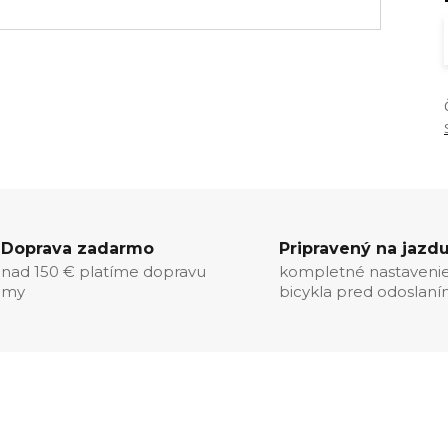
Doprava zadarmo
Pripravený na jazd
nad 150 € platíme dopravu
kompletné nastaveni
my
bicykla pred odoslan