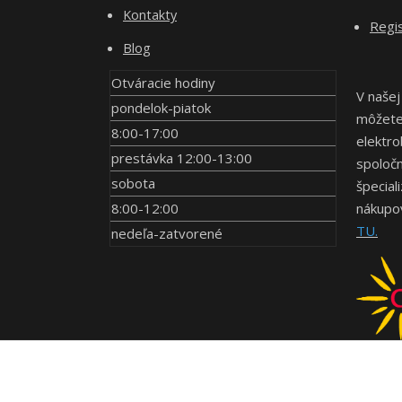
Kontakty
Regis
Blog
Otváracie hodiny
V našej
pondelok-piatok
môžete 
8:00-17:00
elektro
prestávka 12:00-13:00
spoločn
sobota
špecial
8:00-12:00
nákupov
TU.
nedeľa-zatvorené