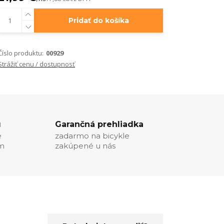
Pridať do košíka
Číslo produktu:
00929
Strážiť cenu / dostupnosť
u
Garančná prehliadka
e
zadarmo na bicykle
ím
zakúpené u nás