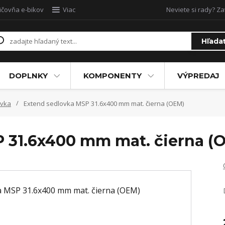
ičovňa e-bikov
Viac
Neviete si rady? Za
Hľada
DOPLNKY
KOMPONENTY
VÝPREDAJ
ovka
Extend sedlovka MSP 31.6x400 mm mat. čierna (OEM)
 31.6x400 mm mat. čierna (