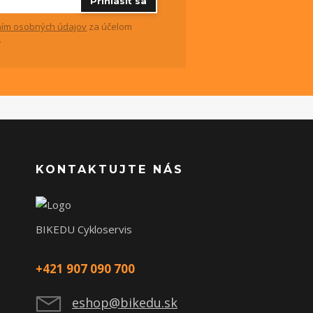
Prihlásiť sa
ím osobných údajov
za účelom
.
KONTAKTUJTE NÁS
BIKEDU Cykloservis
+421 907 090 700
eshop@bikedu.sk