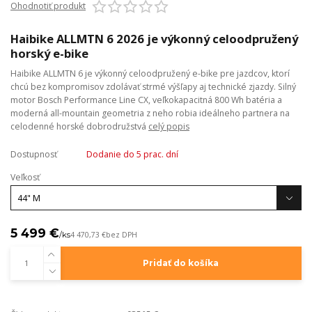
Ohodnotiť produkt
Haibike ALLMTN 6 2026 je výkonný celoodpružený
horský e-bike
Haibike ALLMTN 6 je výkonný celoodpružený e-bike pre jazdcov, ktorí
chcú bez kompromisov zdolávať strmé výšľapy aj technické zjazdy. Silný
motor Bosch Performance Line CX, veľkokapacitná 800 Wh batéria a
moderná all-mountain geometria z neho robia ideálneho partnera na
celodenné horské dobrodružstvá
celý popis
Dostupnosť
Dodanie do 5 prac. dní
Veľkosť
5 499 €
/
ks
4 470,73 €
bez DPH
Pridať do košíka