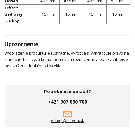
Dosah
408 mm
435 mm
468 mm
501 mm
Offset
sedlovej
15 mm
15 mm
15 mm
15 mm
trubky
Upozornenie
Vyobrazenie produktu je ilustračné. Výrobca si vyhradzuje právo na
zmenu jednotlivých komponentov za rovnocenné alebo kvalitnejšie
bez zníženia funkčnosti bicykla.
Potrebujete poradiť?
+421 907 090 700
eshop@bikedu.sk