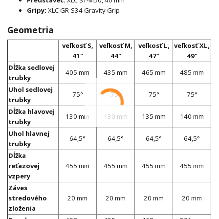
Predstavec:
XLC ST-M50, 40 mm
Gripy:
XLC GR-S34 Gravity Grip
Geometria
veľkosť S,
veľkosť M,
veľkosť L,
veľkosť XL,
41"
44"
47"
49"
Dĺžka sedlovej
405 mm
435 mm
465 mm
485 mm
trubky
Uhol sedlovej
75°
75°
75°
75°
trubky
Dĺžka hlavovej
130 mm
130 mm
135 mm
140 mm
trubky
Uhol hlavnej
64,5°
64,5°
64,5°
64,5°
trubky
Dĺžka
reťazovej
455 mm
455 mm
455 mm
455 mm
vzpery
Záves
stredového
20 mm
20 mm
20 mm
20 mm
zloženia