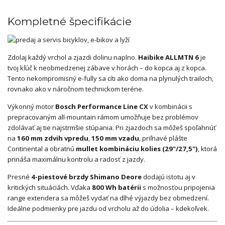
Kompletné špecifikácie
Zdolaj každý vrchol a zjazdi dolinu naplno.
Haibike ALLMTN 6
je
tvoj kľúč k neobmedzenej zábave v horách – do kopca aj z kopca.
Tento nekompromisný e-fully sa cíti ako doma na plynulých trailoch,
rovnako ako v náročnom technickom teréne.
Výkonný motor
Bosch Performance Line CX
v kombinácii s
prepracovaným all-mountain rámom umožňuje bez problémov
zdolávať aj tie najstrmšie stúpania. Pri zjazdoch sa môžeš spoľahnúť
na
160 mm zdvih vpredu
,
150 mm vzadu
, priľnavé plášte
Continental a obratnú
mullet kombináciu kolies (29"/27,5")
, ktorá
prináša maximálnu kontrolu a radosť z jazdy.
Presné
4-piestové brzdy Shimano Deore
dodajú istotu aj v
kritických situáciách. Vďaka
800 Wh batérii
s možnosťou pripojenia
range extendera sa môžeš vydať na dlhé výjazdy bez obmedzení.
Ideálne podmienky pre jazdu od vrcholu až do údolia – kdekoľvek.