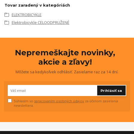
Tovar zaradený v kategóriách
ELEKTROBICYKLE
Elektrobicykle CELOODPRUŽENÉ
Nepremeškajte novinky,
akcie a zľavy!
Môžete sa kedykoľvek odhlásiť. Zasielame raz za 14 dní.
Prihlásiť sa
Súhlasím so
spracovaním osobných údajov
za účelom zasielania
newslettera.