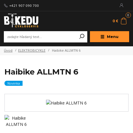
+421 907 090 700
0
0 €
Menu
Úvod
ELEKTROBICYKLE
Haibike ALLMTN 6
Haibike ALLMTN 6
Novinka