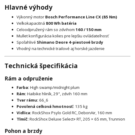
Hlavné výhody
Výkonný motor
Bosch Performance Line CX (85 Nm)
Veľkokapacitná
800 Wh batéria
Celoodpružený rám so zdvihom
160 / 150 mm
Mullet konfigurácia kolies pre lepšiu ovládateľnosť
Spoľahlivé
Shimano Deore 4-piestové brzdy
Vhodný na technické trailové aj horské jazdenie
Technická špecifikácia
Rám a odpruženie
Farba:
High swamp/midnight plum
Rám:
Haibike hliník, 29", zdvih 160 mm
Tvar rámu:
66_6
Povolená celková hmotnosť:
135 kg
Vidlica:
RockShox Psylo Gold RC, DebonAir, 160 mm
Tlmič:
RockShox Deluxe Select+ RT, 205 × 65 mm, Trunnion
Pohon a brzdy