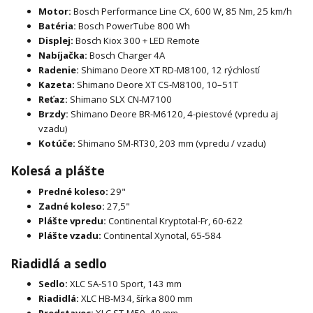
Motor:
Bosch Performance Line CX, 600 W, 85 Nm, 25 km/h
Batéria:
Bosch PowerTube 800 Wh
Displej:
Bosch Kiox 300 + LED Remote
Nabíjačka:
Bosch Charger 4A
Radenie:
Shimano Deore XT RD-M8100, 12 rýchlostí
Kazeta:
Shimano Deore XT CS-M8100, 10–51T
Reťaz:
Shimano SLX CN-M7100
Brzdy:
Shimano Deore BR-M6120, 4-piestové (vpredu aj
vzadu)
Kotúče:
Shimano SM-RT30, 203 mm (vpredu / vzadu)
Kolesá a plášte
Predné koleso:
29"
Zadné koleso:
27,5"
Plášte vpredu:
Continental Kryptotal-Fr, 60-622
Plášte vzadu:
Continental Xynotal, 65-584
Riadidlá a sedlo
Sedlo:
XLC SA-S10 Sport, 143 mm
Riadidlá:
XLC HB-M34, šírka 800 mm