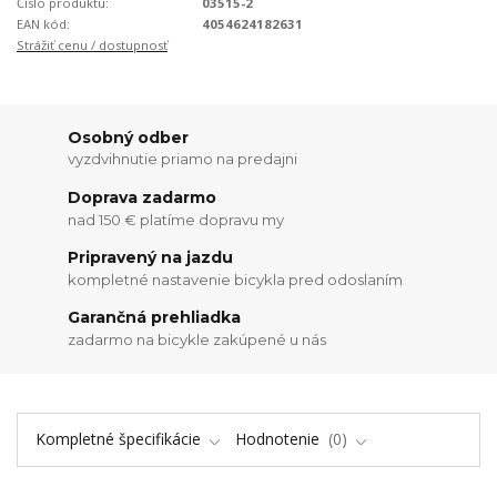
Číslo produktu:
03515-2
EAN kód:
4054624182631
Strážiť cenu / dostupnosť
Osobný odber
vyzdvihnutie priamo na predajni
Doprava zadarmo
nad 150 € platíme dopravu my
Pripravený na jazdu
kompletné nastavenie bicykla pred odoslaním
Garančná prehliadka
zadarmo na bicykle zakúpené u nás
Kompletné špecifikácie
Hodnotenie
0