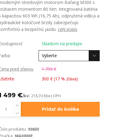
moderným stredovým motorom Bafang M300 s
krútiacim momentom 80 Nm. Integrovaná batéria
s kapacitou 603 Wh (16,75 Ah), odpružená vidlica a
hydraulické kotúčové brzdy zabezpečujú
komfortnú a bezpečnú jazdu.
celý popis
Dostupnosť
Skladom na predajni
Farba
Cena pred zľavou
1 799 €
Ušetríte
300 € (
17
% zľava)
1 499 €
/
ks
1 218,70 €
bez DPH
Pridať do košíka
Číslo produktu:
03633
Značka:
MAXBIKE