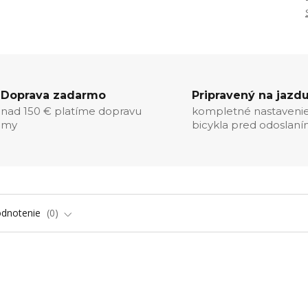
Doprava zadarmo
Pripravený na jazd
nad 150 € platíme dopravu
kompletné nastaveni
my
bicykla pred odoslan
dnotenie
0