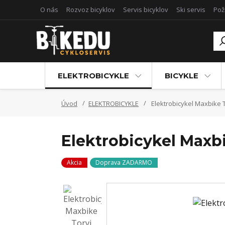
O nás
Rozvoz bicyklov
Servis bicyklov
Ski servis
Pož
ELEKTROBICYKLE
BICYKLE
Úvod
ELEKTROBICYKLE
Elektrobicykel Maxbike T
Elektrobicykel Maxbi
Akcia
Doprava ZADARMO