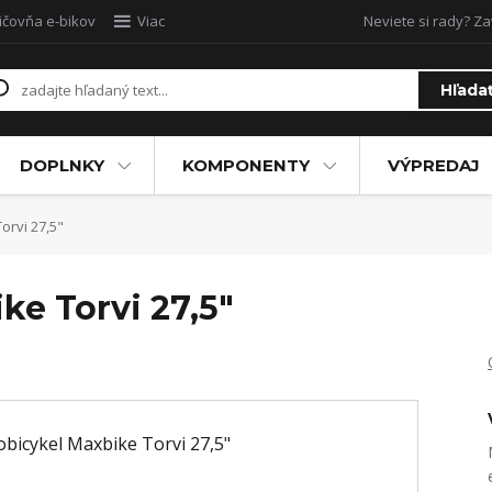
ičovňa e-bikov
Viac
Neviete si rady? Za
Hľada
DOPLNKY
KOMPONENTY
VÝPREDAJ
orvi 27,5"
ke Torvi 27,5"