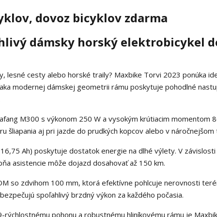
hlivý dámsky horský elektrobicykel d
y, lesné cesty alebo horské traily? Maxbike Torvi 2023 ponúka id
 Vďaka modernej dámskej geometrii rámu poskytuje pohodlné nast
.
 Bafang M300 s výkonom 250 W a vysokým krútiacim momentom 
 šliapania aj pri jazde do prudkých kopcov alebo v náročnejšom 
16,75 Ah) poskytuje dostatok energie na dlhé výlety. V závislosti
tupňa asistencie môže dojazd dosahovať až 150 km.
OM so zdvihom 100 mm, ktorá efektívne pohlcuje nerovnosti teré
ezpečujú spoľahlivý brzdný výkon za každého počasia.
9-rýchlostnému pohonu a robustnému hliníkovému rámu je Maxbik