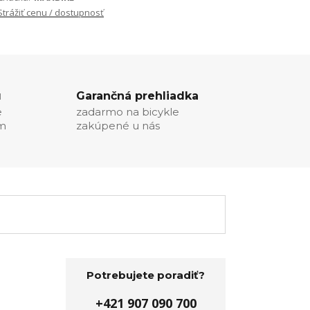
Strážiť cenu / dostupnosť
u
Garančná prehliadka
e
zadarmo na bicykle
ím
zakúpené u nás
Potrebujete poradiť?
+421 907 090 700