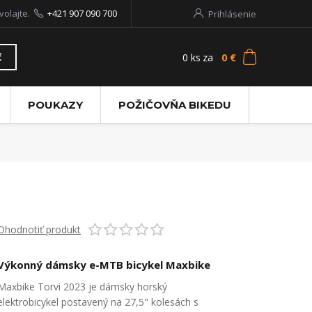
volajte.
+421 907 090 700
Prihlásenie
0
ks
za
0 €
ť
POUKAZY
POŽIČOVŇA BIKEDU
Ohodnotiť produkt
Výkonný dámsky e-MTB bicykel Maxbike
Maxbike Torvi 2023 je dámsky horský
elektrobicykel postavený na 27,5" kolesách s