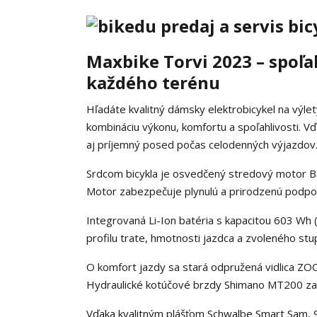
Maxbike Torvi 2023 – spoľa
každého terénu
Hľadáte kvalitný dámsky elektrobicykel na výlet
kombináciu výkonu, komfortu a spoľahlivosti.
aj príjemný posed počas celodenných výjazdov
Srdcom bicykla je osvedčený stredový motor
Motor zabezpečuje plynulú a prirodzenú podporu
Integrovaná Li-Ion batéria s kapacitou 603 Wh (
profilu trate, hmotnosti jazdca a zvoleného s
O komfort jazdy sa stará odpružená vidlica ZO
Hydraulické kotúčové brzdy Shimano MT200 zab
Vďaka kvalitným plášťom Schwalbe Smart Sam, 