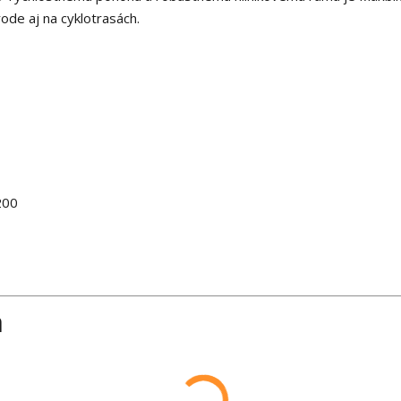
ode aj na cyklotrasách.
200
a