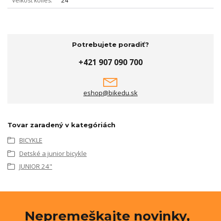
Veľkosť kolies
24"
Potrebujete poradiť?
+421 907 090 700
eshop@bikedu.sk
Tovar zaradený v kategóriách
BICYKLE
Detské a junior bicykle
JUNIOR 24"
Nepremeškajte novinky,