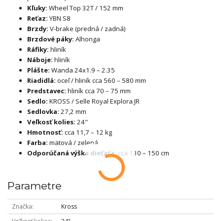
Kľuky:
Wheel Top 32T / 152 mm
Reťaz:
YBN S8
Brzdy:
V-brake (predná / zadná)
Brzdové páky:
Alhonga
Ráfiky:
hliník
Náboje:
hliník
Plášte:
Wanda 24x1.9 – 2.35
Riadidlá:
oceľ / hliník cca 560 – 580 mm
Predstavec:
hliník cca 70 – 75 mm
Sedlo:
KROSS / Selle Royal Explora JR
Sedlovka:
27,2 mm
Veľkosť kolies:
24"
Hmotnosť:
cca 11,7 – 12 kg
Farba:
mätová / zelená
Odporúčaná výška dieťaťa:
cca 130 – 150 cm
Parametre
Značka
Kross