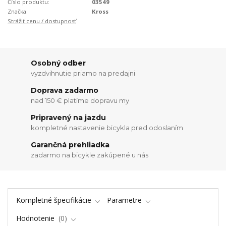
Číslo produktu:
03549
Značka:
Kross
Strážiť cenu / dostupnosť
Osobný odber
vyzdvihnutie priamo na predajni
Doprava zadarmo
nad 150 € platíme dopravu my
Pripravený na jazdu
kompletné nastavenie bicykla pred odoslaním
Garančná prehliadka
zadarmo na bicykle zakúpené u nás
Kompletné špecifikácie
Parametre
Hodnotenie
0