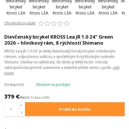
Ohodnotiť produkt
Dievčenský bicykel KROSS Lea JR 1.0 24" Green
2026 – hliníkový rám, 8 rýchlostí Shimano
KROSS Lea JR 1.0 24" je ľahký dievčenský horský bicykel s hliníkovým
rámom, odpruženou vidlicou a spoľahlivým 8-rýchlostným radením
Shimano. Ideálny na cyklotrasy, do školy aj ľahký terén. V-brzdy
zabezpečia bezpečné zastavenie a stabilné plášte istotu v jazde.
celý
popis
Dostupnosť
Skladom na predajni
379 €
/
ks
308,13 €
bez DPH
Pridať do košíka