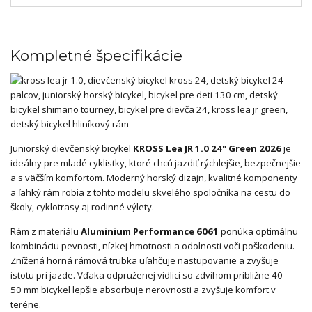
Kompletné špecifikácie
Juniorský dievčenský bicykel
KROSS Lea JR 1.0 24" Green 2026
je
ideálny pre mladé cyklistky, ktoré chcú jazdiť rýchlejšie, bezpečnejšie
a s väčším komfortom. Moderný horský dizajn, kvalitné komponenty
a ľahký rám robia z tohto modelu skvelého spoločníka na cestu do
školy, cyklotrasy aj rodinné výlety.
Rám z materiálu
Aluminium Performance 6061
ponúka optimálnu
kombináciu pevnosti, nízkej hmotnosti a odolnosti voči poškodeniu.
Znížená horná rámová trubka uľahčuje nastupovanie a zvyšuje
istotu pri jazde. Vďaka odpruženej vidlici so zdvihom približne 40 –
50 mm bicykel lepšie absorbuje nerovnosti a zvyšuje komfort v
teréne.