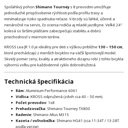
Spoľahlivý pohon
Shimano Tourney
s 8 prevodmi umožňuje
jednoduché prispôsobenie rýchlosti podľa profilu trasy a
minimalizuje riziko spadnutia reťaze. V-brzdy sú ľahké, účinné a
nenáročné na servis, čo ocenia rodičia aj mladé jazdkyne. Veľké 24"
kolesá so širšími plášťami zabezpečujú stabilitu a dobrú
priechodnosť v miernom teréne.
KROSS Lea JR 1.0 je ideálny pre deti s výškou približne
130 – 150 cm
,
ktoré prechádzajú z menších bicyklov na väčší športovejší model.
Skvelý pomer ceny, kvality a atraktívneho dizajnu robí z tohto bicykla
výbornú voľbu pre každodenné cyklo dobrodružstvá.
Technická špecifikácia
Rám:
Aluminium Performance 6061
Vidlica:
KROSS odpružená (zdvih cca 40 – 50 mm)
Počet prevodov:
1x8
Prehadzovačka:
Shimano Tourney TX800
Radenie:
Shimano Altus M315
Kazeta / voľnobežka:
Shimano HG41 (cca 11-34T / 13-28T
podľa verzie)