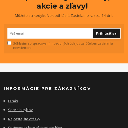
akcie a zľavy!
Môžete sa kedykoľvek odhlásiť. Zasielame raz za 14 dní.
Prihlásiť sa
Súhlasím so
spracovaním osobných údajov
za účelom zasielania
newslettera.
INFORMÁCIE PRE ZÁKAZNÍKOV
O nás
Servis bicyklov
Najčastejšie otázky
Sprievodca kategóriami bicyklov