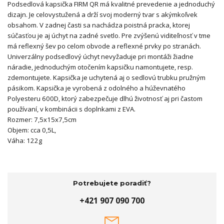
Podsedlová kapsička FIRM QR má kvalitné prevedenie a jednoduchý
dizajn. Je celovystužená a drží svoj moderný tvar s akýmkoľvek
obsahom. V zadnej časti sa nachádza poistná pracka, ktorej
súčasťou je aj úchyt na zadné svetlo. Pre zvýšenú viditeľnosť v tme
má reflexný šev po celom obvode a reflexné prvky po stranách.
Univerzálny podsedlový úchyt nevyžaduje pri montáži žiadne
náradie, jednoduchým otočením kapsičku namontujete, resp.
zdemontujete. Kapsička je uchytená aj o sedlovú trubku pružným
pásikom. Kapsička je vyrobená z odolného a húževnatého
Polyesteru 600D, ktorý zabezpečuje dlhú životnosť aj pri častom
používaní, v kombinácii s doplnkami z EVA.
Rozmer: 7,5x15x7,5cm
Objem: cca 0,5L,
Váha: 122g
Potrebujete poradiť?
+421 907 090 700