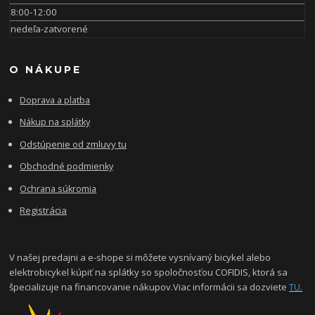
8:00-12:00
nedeľa-zatvorené
O NÁKUPE
Doprava a platba
Nákup na splátky
Odstúpenie od zmluvy tu
Obchodné podmienky
Ochrana súkromia
Registrácia
V našej predajni a e-shope si môžete vysnívaný bicykel alebo
elektrobicykel kúpiť na splátky so spoločnosťou COFIDIS, ktorá sa
špecializuje na financovanie nákupov.Viac informácii sa dozviete
TU.