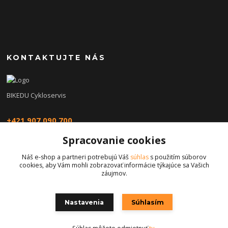
KONTAKTUJTE NÁS
BIKEDU Cykloservis
+421 907 090 700
Spracovanie cookies
eshop@bikedu.sk
Náš e-shop a partneri potrebujú Váš
súhlas
s použitím súborov
cookies, aby Vám mohli zobrazovať informácie týkajúce sa Vašich
záujmov.
Nastavenia
Súhlasím
Copyright © 2026 | bikedu.sk