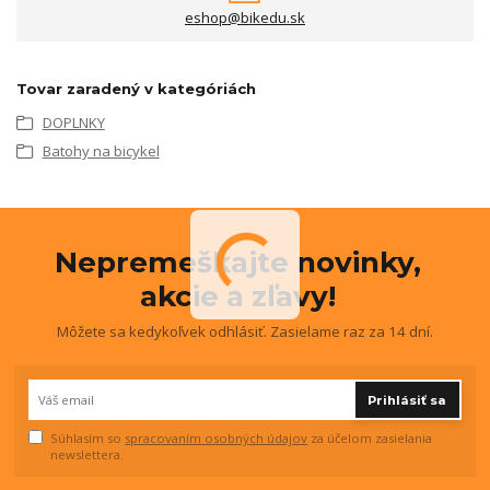
eshop@bikedu.sk
Tovar zaradený v kategóriách
DOPLNKY
Batohy na bicykel
Nepremeškajte novinky,
akcie a zľavy!
Môžete sa kedykoľvek odhlásiť. Zasielame raz za 14 dní.
Prihlásiť sa
Súhlasím so
spracovaním osobných údajov
za účelom zasielania
newslettera.