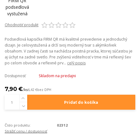
Ohodnotiť produkt
Podsedlová kapsička FIRM QR má kvalitné prevedenie a jednoduchý
dizajn. Je celovystužená a drží svoj moderný tvar s akýmkoľvek
obsahom. V zadnej časti sa nachádza poistná pracka, ktorej súčasťou je
aj úchyt na zadné svetlo. Pre zvýšenú viditeľnosť v tme má reflexný šev
po celom obvode a reflexné prv...
celý popis
Dostupnosť
Skladom na predajni
7,90 €
/
ks
6,42 €
bez DPH
Pridať do košíka
Číslo produktu:
02312
Strážiť cenu / dostupnosť