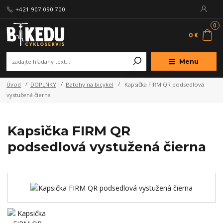
+421 907 090 700
0
0 €
Menu
Úvod
DOPLNKY
Batohy na bicykel
Kapsička FIRM QR podsedlová
vystužená čierna
Kapsička FIRM QR
podsedlová vystužená čierna