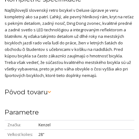
Najštýlovejší slovenský retro bicykel v Deluxe úprave je veru
kompletný ako sa patrí. Ľahký, ale pevný hliníkový rám, kryt na reťaz
s pekným detailom, zadný nosič, Ding Dong zvonec, kvalitné predné
a zadné svetlo s LED technológiou a integrovaným reflektorom a
blatníkmi. Aj vďaka takýmto detailom už dlhé roky na mestských
bicykloch jazdí rado veľa ľudí do práce, žien v letných šatách do
obchodu či študentov s učebnicami v košíku na riadidlách. Pred
kúpou bicykla sa často zákazníci zaujímajú o hmotnosť bicykla.
Treba však vedieť, že súčasťou kvalitného mestského bicykla sú už
všetky vybavenia, preto je jeho váha obvykle o čosi vyššia ako pri
športových bicykloch, ktoré tieto doplnky nemajú.
Pôvod tovaru
Parametre
Značka
Kenzel
Veľkosť kolies
28"