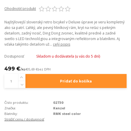
Ohodnotiť produkt
Najštýlovejší slovenský retro bicykel v Deluxe úprave je veru kompletný
ako sa patrí. Ľahký, ale pevný hliníkový rám, kryt na reťaz s pekným
detailom, zadný nosič, Ding Dong zvonec, kvalitné predné a zadné
svetlo s LED technológiou a integrovaným reflektorom a blatníkmi. Aj
vďaka takýmto detailom už...
celý popis
Dostupnosť
Skladom u dodávateľa (u vás do 5 dní)
499 €
/
ks
405,69 €
bez DPH
Pridať do košíka
Číslo produktu:
02730
Značka:
Kenzel
Blatníky:
RMK steel color
Strážiť cenu / dostupnosť