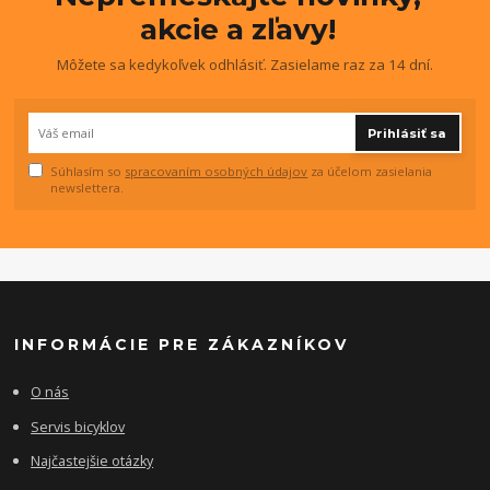
akcie a zľavy!
Môžete sa kedykoľvek odhlásiť. Zasielame raz za 14 dní.
Prihlásiť sa
Súhlasím so
spracovaním osobných údajov
za účelom zasielania
newslettera.
INFORMÁCIE PRE ZÁKAZNÍKOV
O nás
Servis bicyklov
Najčastejšie otázky