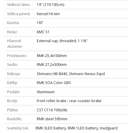
Veľkosť rámu
19" (170-185cm)
Vidlica pevná
Kenzel Hi-ten
Kazeta
18T
Reťaz
KMC S1
Hlavové
External cup; threaded; 1 1/8″
zloženie
Predstavec
RMK 25,4x180mm
Sedlo
RMK 27,2x300mm
Náboje
Shimano HB-IM40, Shimano Nexus 3spd
Ráfiky
RMK SOA Color GBS
Pedále
Aluminium
Brzdy
front roller brake ; rear coaster brake
Plášte
CST C116 700x38c
Riadidlá
RMK steel 595mm
Svetelný tok
RMK 3LED battery, RMK 1LED battery, mudguard