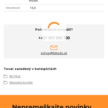
mount
Hmotnosť
16,6
Potrebujete poradiť?
+421 907 090 700
eshop@bikedu.sk
Tovar zaradený v kategóriách
BICYKLE
Mestské bicykle
Nepremeškajte novinky,