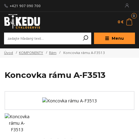
+421 907 090 700
0
0 €
Menu
Úvod
KOMPONENTY
Rám
Koncovka rámu A-F3513
Koncovka rámu A-F3513