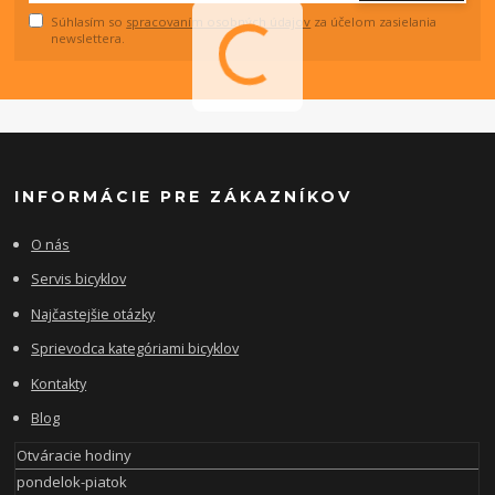
Súhlasím so
spracovaním osobných údajov
za účelom zasielania
newslettera.
INFORMÁCIE PRE ZÁKAZNÍKOV
O nás
Servis bicyklov
Najčastejšie otázky
Sprievodca kategóriami bicyklov
Kontakty
Blog
Otváracie hodiny
pondelok-piatok