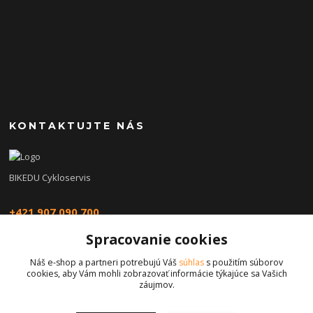
KONTAKTUJTE NÁS
BIKEDU Cykloservis
+421 907 090 700
Spracovanie cookies
eshop@bikedu.sk
Náš e-shop a partneri potrebujú Váš
súhlas
s použitím súborov
cookies, aby Vám mohli zobrazovať informácie týkajúce sa Vašich
záujmov.