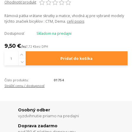
Ohodnotiť produkt
Rámová pätka vrátane skrutky a matice, vhodná aj pre vybrané modely
týchto značiek bicyklov : CTM, Dema.
celý popis
Dostupnosť
Skladom na predajni
9,50 €
/
ks
7,72 €
bez DPH
Pridať do košíka
Číslo produktu:
01754
Strážiť cenu / dostupnosť
Osobný odber
vyzdvihnutie priamo na predajni
Doprava zadarmo
nad 150 € platíme dopravu my