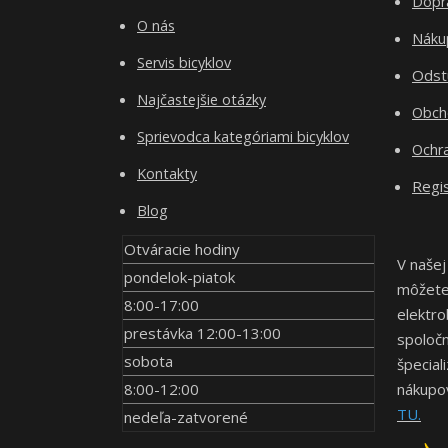
Dopr
O nás
Nákup
Servis bicyklov
Odst
Najčastejšie otázky
Obch
Sprievodca kategóriami bicyklov
Ochr
Kontakty
Regis
Blog
Otváracie hodiny
V našej
pondelok-piatok
môžete 
8:00-17:00
elektro
prestávka 12:00-13:00
spoločn
sobota
špecial
8:00-12:00
nákupov
TU.
nedeľa-zatvorené