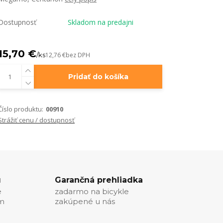
Dostupnosť
Skladom na predajni
15,70 €
/
ks
12,76 €
bez DPH
Pridať do košíka
Číslo produktu:
00910
Strážiť cenu / dostupnosť
u
Garančná prehliadka
e
zadarmo na bicykle
ím
zakúpené u nás