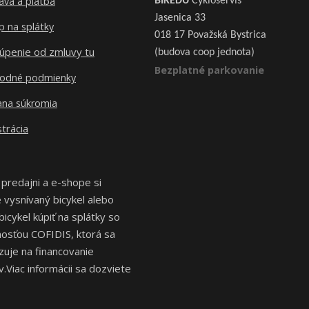
ava a platba
BIKEDU
Cykloservis
Jasenica 33
 na splátky
018 17 Považská Bystrica
úpenie od zmluvy tu
(budova coop jednota)
Bezplatné parkovanie
odné podmienky
ana súkromia
trácia
 predajni a e-shope si
vysnívaný bicykel alebo
bicykel kúpiť na splátky so
osťou COFIDIS, ktorá sa
izuje na financovanie
.Viac informácii sa dozviete