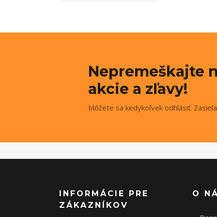
Nepremeškajte n
akcie a zľavy!
Môžete sa kedykoľvek odhlásiť. Zasiela
INFORMÁCIE PRE
O N
ZÁKAZNÍKOV