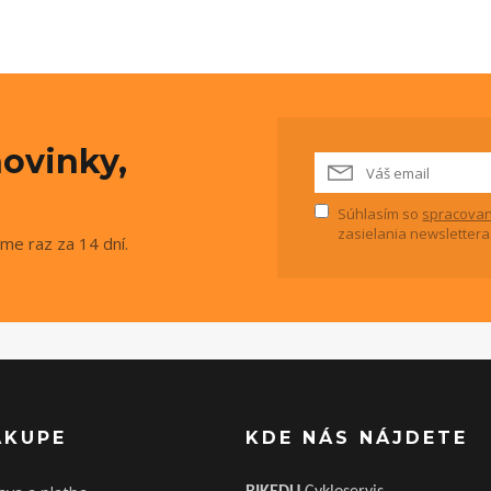
ovinky,
Súhlasím so
spracovan
zasielania newslettera
me raz za 14 dní.
ÁKUPE
KDE NÁS NÁJDETE