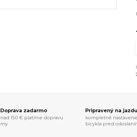
Doprava zadarmo
Pripravený na jazd
nad 150 € platíme dopravu
kompletné nastaveni
my
bicykla pred odoslan