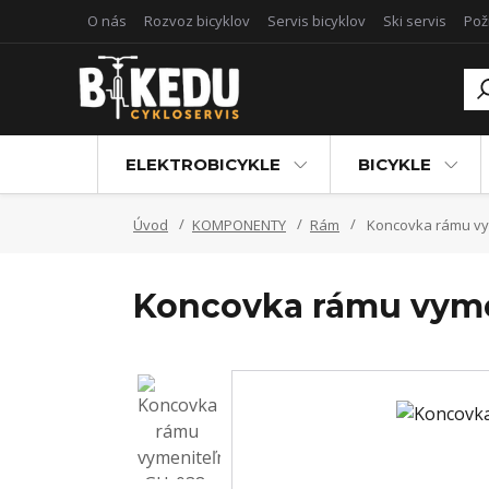
O nás
Rozvoz bicyklov
Servis bicyklov
Ski servis
Pož
ELEKTROBICYKLE
BICYKLE
Úvod
KOMPONENTY
Rám
Koncovka rámu vym
Koncovka rámu vyme