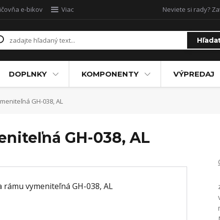
ičovňa e-bikov
Viac
Neviete si rady? Za
Hľada
DOPLNKY
KOMPONENTY
VÝPREDAJ
eniteľná GH-038, AL
niteľná GH-038, AL