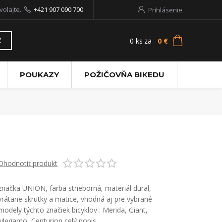
volajte.
+421 907 090 700
Prihlásenie
0
ks
za
0 €
ť
POUKAZY
POŽIČOVŇA BIKEDU
Ohodnotiť produkt
značka UNION, farba strieborná, materiál dural,
vrátane skrutky a matice, vhodná aj pre vybrané
modely týchto značiek bicyklov : Merida, Giant,
Megamo, Centurion
celý popis