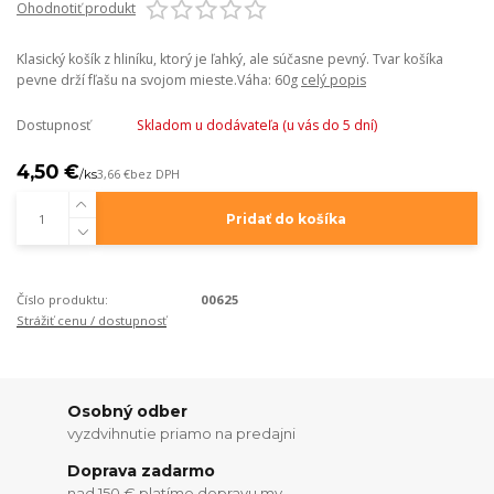
Ohodnotiť produkt
Klasický košík z hliníku, ktorý je ľahký, ale súčasne pevný. Tvar košíka
pevne drží fľašu na svojom mieste.Váha: 60g
celý popis
Dostupnosť
Skladom u dodávateľa (u vás do 5 dní)
4,50 €
/
ks
3,66 €
bez DPH
Pridať do košíka
Číslo produktu:
00625
Strážiť cenu / dostupnosť
Osobný odber
vyzdvihnutie priamo na predajni
Doprava zadarmo
nad 150 € platíme dopravu my