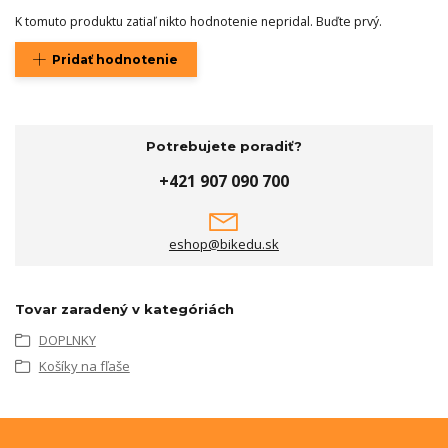
K tomuto produktu zatiaľ nikto hodnotenie nepridal. Buďte prvý.
Pridať hodnotenie
Potrebujete poradiť?
+421 907 090 700
eshop@bikedu.sk
Tovar zaradený v kategóriách
DOPLNKY
Košíky na fľaše