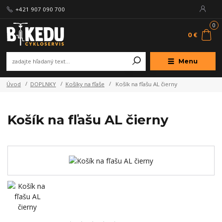
+421 907 090 700
0
0 €
Menu
Úvod
DOPLNKY
Košíky na fľaše
Košík na fľašu AL čierny
Košík na fľašu AL čierny