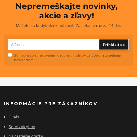
Nepremeškajte novinky,
akcie a zľavy!
Môžete sa kedykoľvek odhlásiť. Zasielame raz za 14 dní.
Prihlásiť sa
Súhlasím so
spracovaním osobných údajov
za účelom zasielania
newslettera.
INFORMÁCIE PRE ZÁKAZNÍKOV
O nás
Servis bicyklov
Najčastejšie otázky