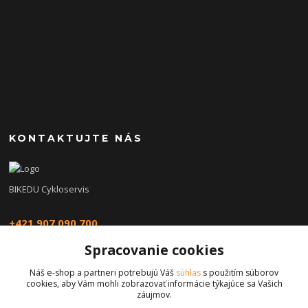
KONTAKTUJTE NÁS
BIKEDU Cykloservis
+421 907 090 700
Spracovanie cookies
eshop@bikedu.sk
Náš e-shop a partneri potrebujú Váš
súhlas
s použitím súborov
cookies, aby Vám mohli zobrazovať informácie týkajúce sa Vašich
záujmov.