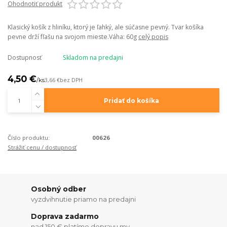
Ohodnotiť produkt
Klasický košík z hliníku, ktorý je ľahký, ale súčasne pevný. Tvar košíka
pevne drží fľašu na svojom mieste.Váha: 60g
celý popis
Dostupnosť
Skladom na predajni
4,50 €
/
ks
3,66 €
bez DPH
Pridať do košíka
Číslo produktu:
00626
Strážiť cenu / dostupnosť
Osobný odber
vyzdvihnutie priamo na predajni
Doprava zadarmo
nad 150 € platíme dopravu my