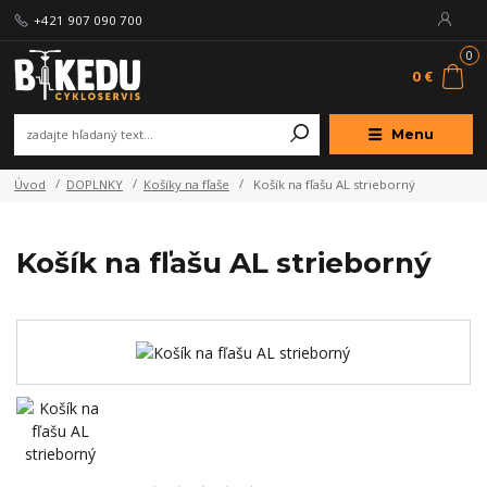
+421 907 090 700
0
0 €
Menu
Úvod
DOPLNKY
Košíky na fľaše
Košík na fľašu AL strieborný
Košík na fľašu AL strieborný