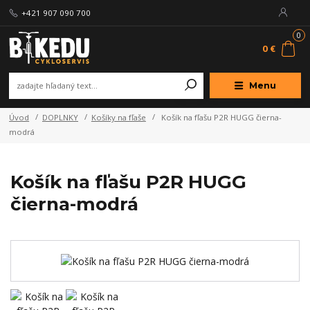
+421 907 090 700
0
0 €
Menu
Úvod
DOPLNKY
Košíky na fľaše
Košík na fľašu P2R HUGG čierna-
modrá
Košík na fľašu P2R HUGG
čierna-modrá