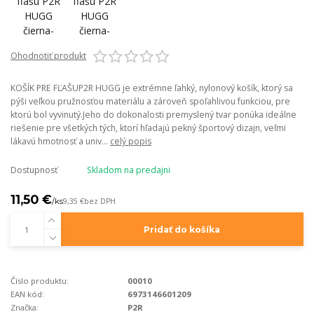
Ohodnotiť produkt
KOŠÍK PRE FĽAŠUP2R HUGG je extrémne ľahký, nylonový košík, ktorý sa
pýši veľkou pružnosťou materiálu a zároveň spoľahlivou funkciou, pre
ktorú bol vyvinutý.Jeho do dokonalosti premyslený tvar ponúka ideálne
riešenie pre všetkých tých, ktorí hľadajú pekný športový dizajn, veľmi
lákavú hmotnosť a univ...
celý popis
Dostupnosť
Skladom na predajni
11,50 €
/
ks
9,35 €
bez DPH
Pridať do košíka
Číslo produktu:
00010
EAN kód:
6973146601209
Značka:
P2R