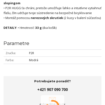
slopingom
• P2R HUGG ťa chráni, pretože umožňuje ľahko a intuitívne vytiahnuť
fľašu, čím udržuje tvoje sústredenie na bezpečné bicyklovanie
• Montáž pomocou
nerezových skrutiek
(2 kusy v balení súčasťou)
DETAILY
: • Hmotnosť:
33 g
(iba košík)
Parametre
Značka
P2R
Farba
Modrá
Potrebujete poradiť?
+421 907 090 700
eshop@bikedu.sk