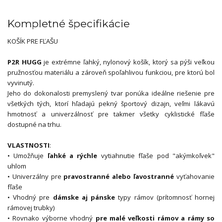
Kompletné špecifikácie
KOŠÍK PRE FĽAŠU
P2R HUGG
je extrémne ľahký, nylonový košík, ktorý sa pýši veľkou
pružnosťou materiálu a zároveň spoľahlivou funkciou, pre ktorú bol
vyvinutý.
Jeho do dokonalosti premyslený tvar ponúka ideálne riešenie pre
všetkých tých, ktorí hľadajú pekný športový dizajn, veľmi lákavú
hmotnosť a univerzálnosť pre takmer všetky cyklistické fľaše
dostupné na trhu.
VLASTNOSTI
:
• Umožňuje
ľahké a rýchle
vytiahnutie fľaše pod "akýmkoľvek"
uhlom
• Univerzálny pre
pravostranné alebo ľavostranné
vyťahovanie
fľaše
• Vhodný pre
dámske aj pánske
typy rámov (prítomnosť hornej
rámovej trubky)
• Rovnako výborne vhodný
pre malé veľkosti rámov a rámy so