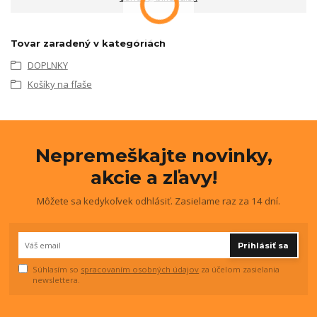
Tovar zaradený v kategóriách
DOPLNKY
Košíky na fľaše
Nepremeškajte novinky,
akcie a zľavy!
Môžete sa kedykoľvek odhlásiť. Zasielame raz za 14 dní.
Prihlásiť sa
Súhlasím so
spracovaním osobných údajov
za účelom zasielania
newslettera.