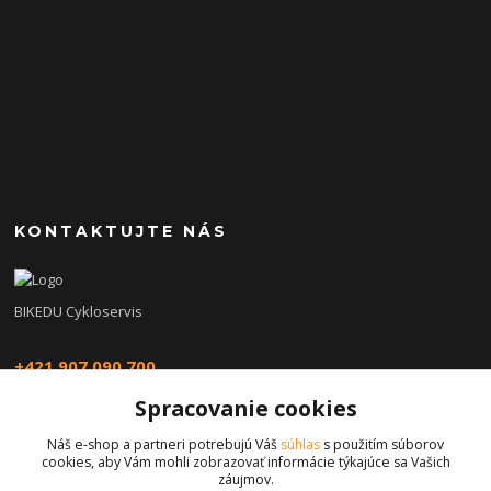
KONTAKTUJTE NÁS
BIKEDU Cykloservis
+421 907 090 700
Spracovanie cookies
eshop@bikedu.sk
Náš e-shop a partneri potrebujú Váš
súhlas
s použitím súborov
cookies, aby Vám mohli zobrazovať informácie týkajúce sa Vašich
záujmov.