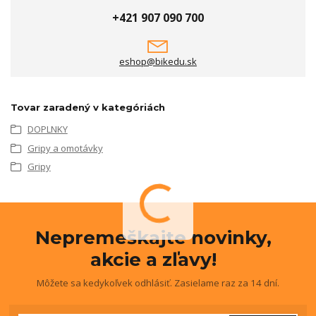
+421 907 090 700
eshop@bikedu.sk
Tovar zaradený v kategóriách
DOPLNKY
Gripy a omotávky
Gripy
Nepremeškajte novinky,
akcie a zľavy!
Môžete sa kedykoľvek odhlásiť. Zasielame raz za 14 dní.