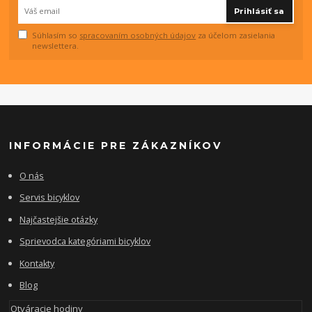
Prihlásiť sa
Súhlasím so
spracovaním osobných údajov
za účelom zasielania
newslettera.
INFORMÁCIE PRE ZÁKAZNÍKOV
O nás
Servis bicyklov
Najčastejšie otázky
Sprievodca kategóriami bicyklov
Kontakty
Blog
Otváracie hodiny