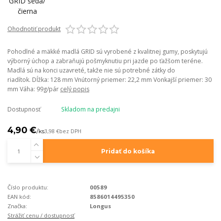
Ohodnotiť produkt
Pohodlné a mäkké madlá GRID sú vyrobené z kvalitnej gumy, poskytujú
výborný úchop a zabraňujú pošmyknutiu pri jazde po ťažšom teréne.
Madlá sú na konci uzavreté, takže nie sú potrebné zátky do
riadítok. Dĺžka: 128 mm Vnútorný priemer: 22,2 mm Vonkajší priemer: 30
mm Váha: 99g/pár
celý popis
Dostupnosť
Skladom na predajni
4,90 €
/
ks
3,98 €
bez DPH
Pridať do košíka
Číslo produktu:
00589
EAN kód:
8586014495350
Značka:
Longus
Strážiť cenu / dostupnosť