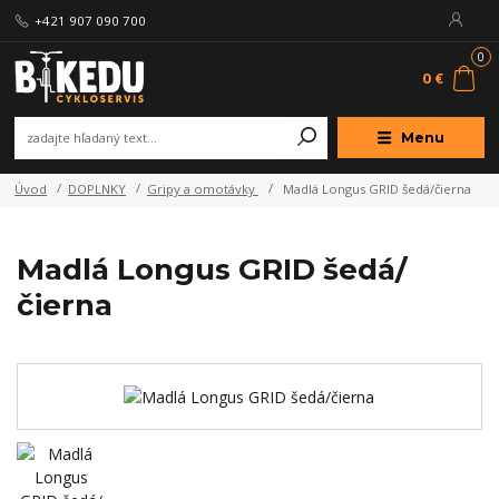
+421 907 090 700
0
0 €
Menu
Úvod
DOPLNKY
Gripy a omotávky
Madlá Longus GRID šedá/čierna
Madlá Longus GRID šedá/
čierna