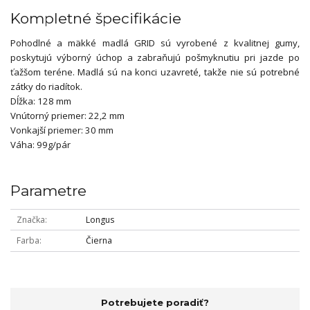
Kompletné špecifikácie
Pohodlné a mäkké madlá GRID sú vyrobené z kvalitnej gumy,
poskytujú výborný úchop a zabraňujú pošmyknutiu pri jazde po
ťažšom teréne. Madlá sú na konci uzavreté, takže nie sú potrebné
zátky do riadítok.
Dĺžka: 128 mm
Vnútorný priemer: 22,2 mm
Vonkajší priemer: 30 mm
Váha: 99g/pár
Parametre
Značka
Longus
Farba
Čierna
Potrebujete poradiť?