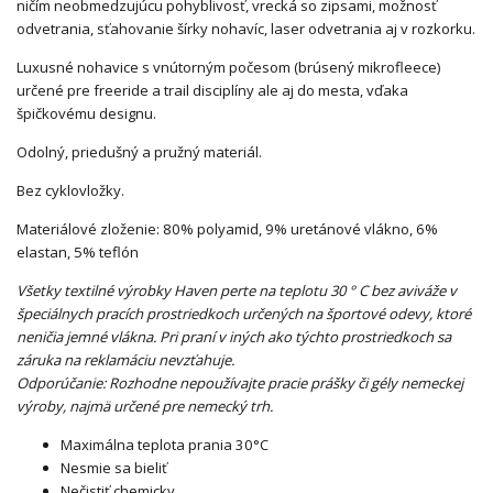
ničím neobmedzujúcu pohyblivosť, vrecká so zipsami, možnosť
odvetrania, sťahovanie šírky nohavíc, laser odvetrania aj v rozkorku.
Luxusné nohavice s vnútorným počesom (brúsený mikrofleece)
určené pre freeride a trail disciplíny ale aj do mesta, vďaka
špičkovému designu.
Odolný, priedušný a pružný materiál.
Bez cyklovložky.
Materiálové zloženie: 80% polyamid, 9% uretánové vlákno, 6%
elastan, 5% teflón
Všetky textilné výrobky Haven perte na teplotu 30 ° C bez aviváže v
špeciálnych pracích prostriedkoch určených na športové odevy, ktoré
neničia jemné vlákna. Pri praní v iných ako týchto prostriedkoch sa
záruka na reklamáciu nevzťahuje.
Odporúčanie: Rozhodne nepoužívajte pracie prášky či gély nemeckej
výroby, najmä určené pre nemecký trh.
Maximálna teplota prania 30°C
Nesmie sa bieliť
Nečistiť chemicky