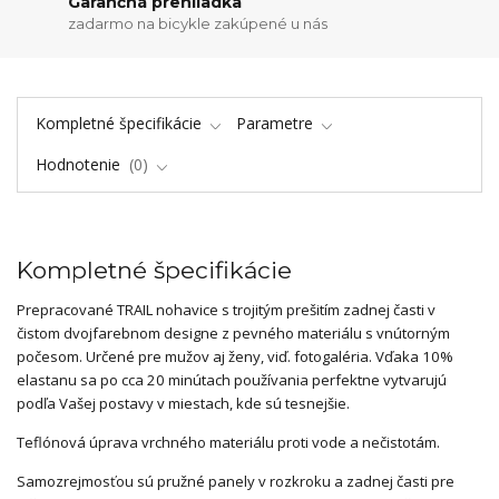
Garančná prehliadka
zadarmo na bicykle zakúpené u nás
Kompletné špecifikácie
Parametre
Hodnotenie
0
Kompletné špecifikácie
Prepracované TRAIL nohavice s trojitým prešitím zadnej časti v
čistom dvojfarebnom designe z pevného materiálu s vnútorným
počesom. Určené pre mužov aj ženy, viď. fotogaléria. Vďaka 10%
elastanu sa po cca 20 minútach používania perfektne vytvarujú
podľa Vašej postavy v miestach, kde sú tesnejšie.
Teflónová úprava vrchného materiálu proti vode a nečistotám.
Samozrejmosťou sú pružné panely v rozkroku a zadnej časti pre