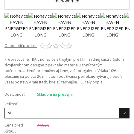
Ohodnotiť produkt
Prepracované TRAIL nohavice s trojitým prešitím zadnej časti v čistom
dvojfarebnom designe z pevného materiálu s vnútorným
počesom. Určené pre mužov aj ženy, viď. fotogaléria. Vďaka 10%
elastanu sa po cca 20 minútach používania perfektne vytvarujú podľa
Vašej postavy v miestach, kde sú tesnejšie. T...
celý popis
Dostupnosť
Skladom na predajni
Veľkosť
Cena pred
74,90 €
zľavou