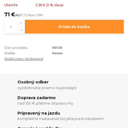
Ušetríte
3,90 € (
5
% zľava)
71 €
/
ks
57,72 €
bez DPH
Pridať do košíka
Číslo produktu:
00138
Značka:
Haven
Strážiť cenu / dostupnosť
Osobný odber
vyzdvihnutie priamo na predajni
Doprava zadarmo
nad 150 € platíme dopravu my
Pripravený na jazdu
kompletné nastavenie bicykla pred odoslaním