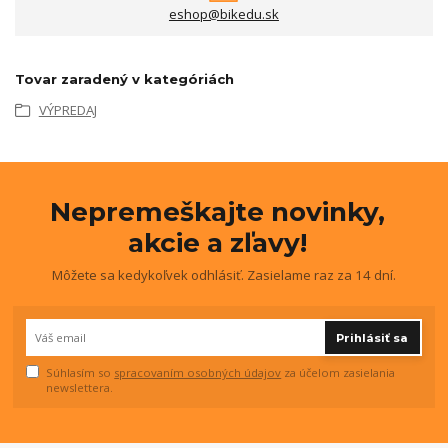
eshop@bikedu.sk
Tovar zaradený v kategóriách
VÝPREDAJ
Nepremeškajte novinky,
akcie a zľavy!
Môžete sa kedykoľvek odhlásiť. Zasielame raz za 14 dní.
Prihlásiť sa
Súhlasím so
spracovaním osobných údajov
za účelom zasielania
newslettera.