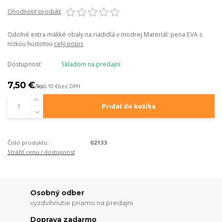
Ohodnotiť produkt
Odolné extra mäkké obaly na riadidlá v modrej Materiál: pena EVA s
nízkou hustotou
celý popis
Dostupnosť
Skladom na predajni
7,50 €
/
ks
6,10 €
bez DPH
Pridať do košíka
Číslo produktu:
02133
Strážiť cenu / dostupnosť
Osobný odber
vyzdvihnutie priamo na predajni
Doprava zadarmo