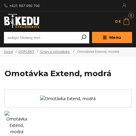
+421 907 090 700
0
0 €
Menu
Úvod
DOPLNKY
Gripy a omotávky
Omotávka Extend, modrá
Omotávka Extend, modrá