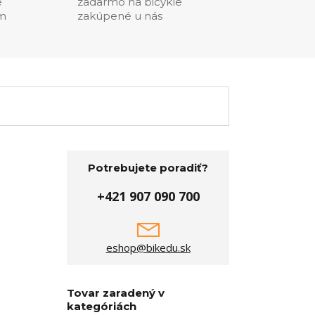
e
zadarmo na bicykle
ím
zakúpené u nás
Potrebujete poradiť?
+421 907 090 700
eshop@bikedu.sk
Tovar zaradený v
kategóriách