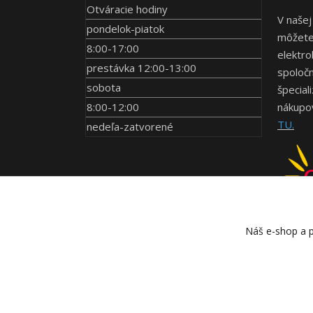
Otváracie hodiny
V našej
pondelok-piatok
môžete 
8:00-17:00
elektro
prestávka 12:00-13:00
spoločn
sobota
špecial
8:00-12:00
nákupov
TU.
nedeľa-zatvorené
Náš e-shop a p