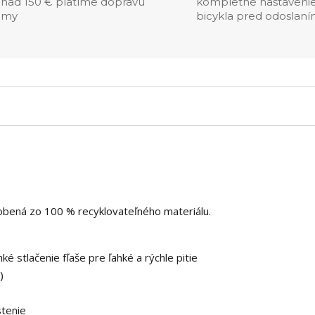
nad 150 € platíme dopravu
kompletné nastaveni
my
bicykla pred odoslan
obená zo 100 % recyklovateľného materiálu.
é stlačenie fľaše pre ľahké a rýchle pitie
)
stenie