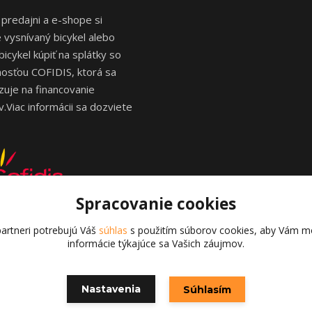
 predajni a e-shope si
vysnívaný bicykel alebo
bicykel kúpiť na splátky so
osťou COFIDIS, ktorá sa
izuje na financovanie
.Viac informácii sa dozviete
Spracovanie cookies
artneri potrebujú Váš
súhlas
s použitím súborov cookies, aby Vám mo
informácie týkajúce sa Vašich záujmov.
Copyright © 2026 | bikedu.sk
Nastavenia
Súhlasím
Vytvorené na
Eshop-rychlo.sk