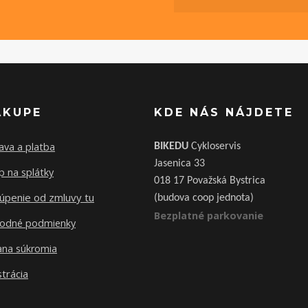
ÁKUPE
KDE NÁS NÁJDETE
ava a platba
BIKEDU
Cykloservis
Jasenica 33
 na splátky
018 17 Považská Bystrica
úpenie od zmluvy tu
(budova coop jednota)
Bezplatné parkovanie
odné podmienky
ana súkromia
trácia