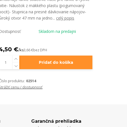
pitie- Náustok z mäkkého plastu (pogumovaný
pocit)- Stupnica na presné dávkovanie nápojov-
Široký otvor 47 mm na jedno...
celý popis
Dostupnosť
Skladom na predajni
4,50 €
/
ks
3,66 €
bez DPH
Pridať do košíka
Číslo produktu:
02514
Strážiť cenu / dostupnosť
u
Garančná prehliadka