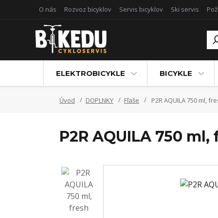
O nás
Rozvoz bicyklov
Servis bicyklov
Ski servis
Pož
ELEKTROBICYKLE
BICYKLE
Úvod
DOPLNKY
Fľaše
P2R AQUILA 750 ml, fre
P2R AQUILA 750 ml, 