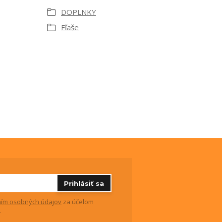
DOPLNKY
Fľaše
Prihlásiť sa
ím osobných údajov
za účelom
.