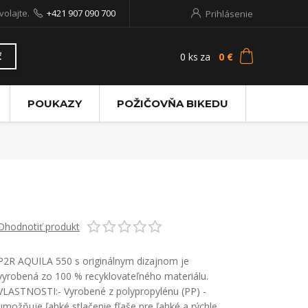
volajte.
+421 907 090 700
Prihlásenie
0
ks
za
0 €
ť
POUKAZY
POŽIČOVŇA BIKEDU
Ohodnotiť produkt
P2R AQUILA 550 s originálnym dizajnom je
vyrobená zo 100 % recyklovateľného materiálu.
VLASTNOSTI:- Vyrobené z polypropylénu (PP) -
umožňuje ľahké stlačenie fľaše pre ľahké a rýchle