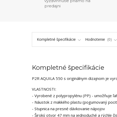
vyzdvihnutie priamo na
predajni
Kompletné špecifikácie
Hodnotenie
0
Kompletné špecifikácie
P2R AQUILA 550 s originálnym dizajnom je vyr
VLASTNOSTI:
- Vyrobené z polypropylénu (PP) - umožňuje ľahk
- Náustok z mäkkého plastu (pogumovaný pocit
- Stupnica na presné dávkovanie nápojov
- Široký otvor 47 mm na jednoduché a rýchle či