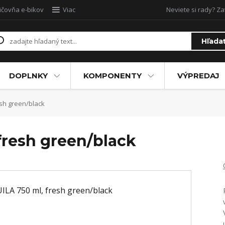
ičovňa e-bikov
Viac
Neviete si rady? Za
Hľada
DOPLNKY
KOMPONENTY
VÝPREDAJ
sh green/black
fresh green/black