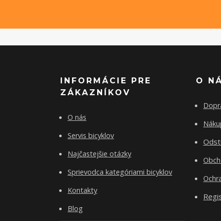
INFORMÁCIE PRE
O N
ZÁKAZNÍKOV
Dopr
O nás
Nákup
Servis bicyklov
Odst
Najčastejšie otázky
Obch
Sprievodca kategóriami bicyklov
Ochr
Kontakty
Regis
Blog