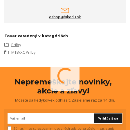
eshop@bikedu.sk
Tovar zaradený v kategóriách
Prilby
MTB/XC Prilby
Nepremeškajte novinky,
akcie a zľavy!
Môžete sa kedykoľvek odhlásiť. Zasielame raz za 14 dní.
Prihlásiť sa
Súhlasím so
spracovaním osobných údajov
za účelom zasielania