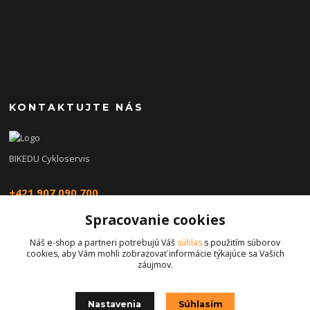
KONTAKTUJTE NÁS
BIKEDU Cykloservis
+421 907 090 700
Spracovanie cookies
eshop@bikedu.sk
Náš e-shop a partneri potrebujú Váš
súhlas
s použitím súborov
cookies, aby Vám mohli zobrazovať informácie týkajúce sa Vašich
záujmov.
Nastavenia
Súhlasím