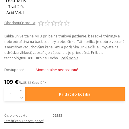
Ohodnotiť produkt
Ľahká univerzálna MTB prilba na trailové jazdenie, bežecké tréningy a
dobrodružstvá na back country alebo štrku. Táto prilba je dobre vetraná
s maxiflow vzduchovými kanálikmi a podšívka Dri-Lex® je umývateľná,
odvádza vlhkosť, zabraňuje zápachu a je priedušná. Prilba s
technológiou 360 Turbine Techn...
celý popis
Dostupnosť
Momentálne nedostupné
109 €
/
ks
88,62 €
bez DPH
Pridať do košíka
Číslo produktu:
02553
Strážiť cenu / dostupnosť