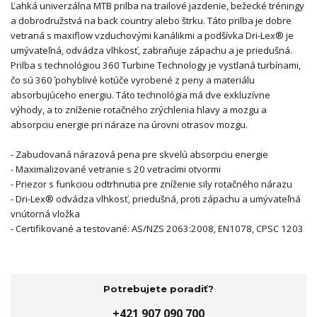
Ľahká univerzálna MTB prilba na trailové jazdenie, bežecké tréningy
a dobrodružstvá na back country alebo štrku. Táto prilba je dobre
vetraná s maxiflow vzduchovými kanálikmi a podšívka Dri-Lex® je
umývateľná, odvádza vlhkosť, zabraňuje zápachu a je priedušná.
Prilba s technológiou 360 Turbine Technology je vystlaná turbínami,
čo sú 360 ̊pohyblivé kotúče vyrobené z peny a materiálu
absorbujúceho energiu. Táto technológia má dve exkluzívne
výhody, a to zníženie rotačného zrýchlenia hlavy a mozgu a
absorpciu energie pri náraze na úrovni otrasov mozgu.
- Zabudovaná nárazová pena pre skvelú absorpciu energie
- Maximalizované vetranie s 20 vetracími otvormi
- Priezor s funkciou odtrhnutia pre zníženie sily rotačného nárazu
- Dri-Lex® odvádza vlhkosť, priedušná, proti zápachu a umývateľná
vnútorná vložka
- Certifikované a testované: AS/NZS 2063:2008, EN1078, CPSC 1203
Potrebujete poradiť?
+421 907 090 700