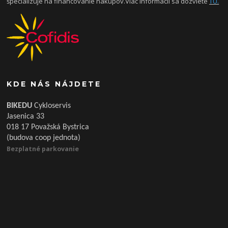
špecializuje na financovanie nákupov.Viac informácii sa dozviete
TU.
KDE NÁS NÁJDETE
BIKEDU
Cykloservis
Jasenica 33
018 17 Považská Bystrica
(budova coop jednota)
Bezplatné parkovanie