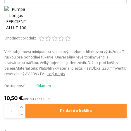
Ohodnotiť produkt
Veľkoobjemová minipumpa s plastovým telom s hliníkovou výstužou a T-
rúčkou pre pohodlné fúkanie. Univerzálny reverzibilný ventil s
uzatváracou páčkou. Veľký objem na jeden zdvih. Držiak pod košík v
balení.Materiál tela: Plats/hliníkMateriál piestu: PlastDĺžka: 220 mmVentil:
reverzibilný AV / DV / FV...
celý popis
Dostupnosť
Skladom
10,50 €
/
ks
8,54 €
bez DPH
Pridať do košíka