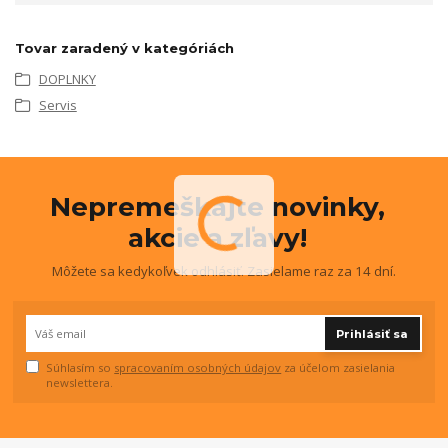
Tovar zaradený v kategóriách
DOPLNKY
Servis
Nepremeškajte novinky,
akcie a zľavy!
Môžete sa kedykoľvek odhlásiť. Zasielame raz za 14 dní.
Prihlásiť sa
Súhlasím so
spracovaním osobných údajov
za účelom zasielania
newslettera.