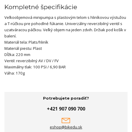
Kompletné špecifikácie
Veľkoobjemová minipumpa s plastovým telom s hliníkovou výstužou
a T-rúčkou pre pohodlné fúkanie. Univerzálny reverzibilný ventil s
uzatváracou páčkou. Veľký objem na jeden zdvih. Držiak pod košík v
balení.
Materiál tela: Plats/hliník
Materiál piestu: Plast
Dĺžka: 220 mm
Ventil: reverzibilný AV / DV / FV
Maximálny tlak: 100 PSI / 6,90 BAR
Váha: 170g
Potrebujete poradiť?
+421 907 090 700
eshop@bikedu.sk