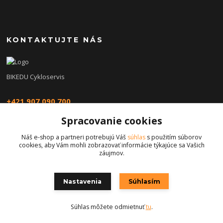
KONTAKTUJTE NÁS
BIKEDU Cykloservis
+421 907 090 700
Spracovanie cookies
eshop@bikedu.sk
Náš e-shop a partneri potrebujú Váš
súhlas
s použitím súborov
cookies, aby Vám mohli zobrazovať informácie týkajúce sa Vašich
záujmov.
Nastavenia
Súhlasím
Copyright © 2026 | bikedu.sk
Súhlas môžete odmietnuť
tu
.
Vytvorené na
Eshop-rychlo.sk