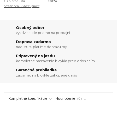
Číslo produktu:
00874
Strážiť cenu / dostupnosť
Osobný odber
vyzdvihnutie priamo na predajni
Doprava zadarmo
nad 150 € platíme dopravu my
Pripravený na jazdu
kompletné nastavenie bicykla pred odoslaním
Garančná prehliadka
zadarmo na bicykle zakúpené u nás
Kompletné špecifikácie
Hodnotenie
0