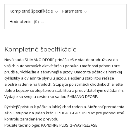
Kompletné špecifikácie
Parametre
Hodnotenie
0
Kompletné špecifikácie
Nová sada SHIMANO DEORE prináša ešte viac dobrodružstva do
vašich outdoorových aktivít širšou ponukou možností pohonu pre
prudšie, rýchlejšie a zábavnejšie jazdy. Umocnite pôžitok z horskej
cyklistiky a ovládnite plynulú jazdu, zlepšenú stabilitou reťaze
a ostré radenie na trailoch. Stúpajte po strmších chodníkoch a leťte
dole z kopcov so zlepšenou stabilitou a predvídateľným ovládaním.
Vydajte sa svojou cestou so sadou SHIMANO DEORE.
Rýchlejší prístup k páčke a ľahký chod radenia. Možnosť preradenia
až o 3 stupne na jeden krát. OPTICAL GEAR DISPLAY pre jednoduchú
kontrolu zaradeného prevodu.
Použité technológie: RAPIDFIRE PLUS, 2-WAY RELEASE