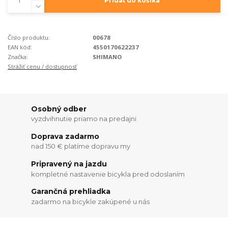
Pridať do košíka
Číslo produktu:
00678
EAN kód:
4550170622237
Značka:
SHIMANO
Strážiť cenu / dostupnosť
Osobný odber
vyzdvihnutie priamo na predajni
Doprava zadarmo
nad 150 € platíme dopravu my
Pripravený na jazdu
kompletné nastavenie bicykla pred odoslaním
Garančná prehliadka
zadarmo na bicykle zakúpené u nás