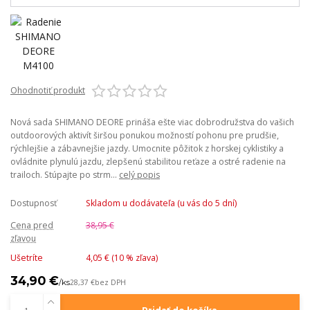
Ohodnotiť produkt
Nová sada SHIMANO DEORE prináša ešte viac dobrodružstva do vašich
outdoorových aktivít širšou ponukou možností pohonu pre prudšie,
rýchlejšie a zábavnejšie jazdy. Umocnite pôžitok z horskej cyklistiky a
ovládnite plynulú jazdu, zlepšenú stabilitou reťaze a ostré radenie na
trailoch. Stúpajte po strm...
celý popis
Dostupnosť
Skladom u dodávateľa (u vás do 5 dní)
Cena pred
38,95 €
zľavou
Ušetríte
4,05 € (
10
% zľava)
34,90 €
/
ks
28,37 €
bez DPH