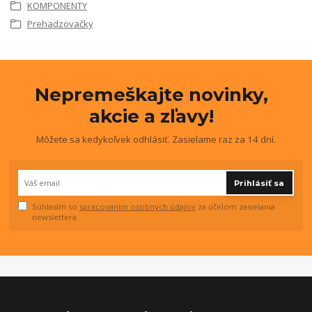
KOMPONENTY
Prehadzovačky
Nepremeškajte novinky,
akcie a zľavy!
Môžete sa kedykoľvek odhlásiť. Zasielame raz za 14 dní.
Prihlásiť sa
Súhlasím so
spracovaním osobných údajov
za účelom zasielania
newslettera.