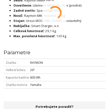
Sedlo:
Raymon MIMA VM fit
Osvetlenie:
Litemove HKSE-70, 70 lx (predné)
Zadné svetlo:
Spanninga Glow
Nosič:
Raymon MIK, nosnosť 25 kg
Stojan:
Ursus MOOI ANS, KSA40, nastaviteľný
Nabíjačka:
Smart Charger, 4 A
Celková hmotnosť:
29,1 kg
Max. povolená hmotnosť:
130 kg
Parametre
Značka
RAYMON
Veľkosť kolies
29"
Kapacita batérie
800 Wh
Značka motora
Yamaha
Potrebujete poradiť?