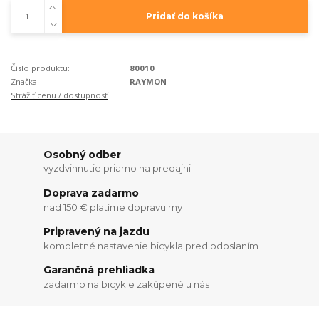
Pridať do košíka
Číslo produktu:
80010
Značka:
RAYMON
Strážiť cenu / dostupnosť
Osobný odber
vyzdvihnutie priamo na predajni
Doprava zadarmo
nad 150 € platíme dopravu my
Pripravený na jazdu
kompletné nastavenie bicykla pred odoslaním
Garančná prehliadka
zadarmo na bicykle zakúpené u nás