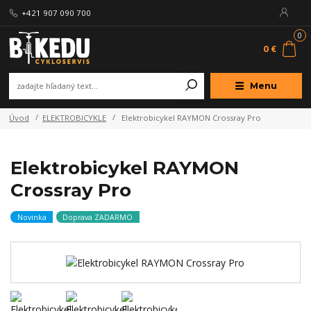
+421 907 090 700
0
0 €
Menu
Úvod
ELEKTROBICYKLE
Elektrobicykel RAYMON Crossray Pro
Elektrobicykel RAYMON
Crossray Pro
Novinka
Doprava ZADARMO