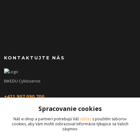
KONTAKTUJTE NÁS
BIKEDU Cykloservis
+421 907 090 700
Spracovanie cookies
eshop@bikedu.sk
Náš e-shop a partneri potrebujú Váš
súhlas
s použitím súborov
cookies, aby Vám mohli zobrazovať informácie týkajúce sa Vašich
záujmov.