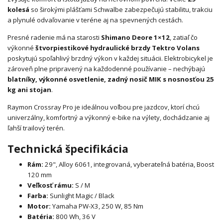
kolesá
so širokými plášťami Schwalbe zabezpečujú stabilitu, trakciu
a plynulé odvaľovanie v teréne aj na spevnených cestách.
Presné radenie má na starosti
Shimano Deore 1×12
, zatiaľ čo
výkonné
štvorpiestikové hydraulické brzdy Tektro Volans
poskytujú spoľahlivý brzdný výkon v každej situácii. Elektrobicykel je
zároveň plne pripravený na každodenné používanie – nechýbajú
blatníky, výkonné osvetlenie, zadný nosič MIK s nosnosťou 25
kg ani stojan
.
Raymon Crossray Pro je ideálnou voľbou pre jazdcov, ktorí chcú
univerzálny, komfortný a výkonný e-bike na výlety, dochádzanie aj
ľahší trailový terén.
Technická špecifikácia
Rám:
29", Alloy 6061, integrovaná, vyberateľná batéria, Boost
120 mm
Veľkosť rámu:
S / M
Farba:
Sunlight Magic / Black
Motor:
Yamaha PW-X3, 250 W, 85 Nm
Batéria:
800 Wh, 36 V