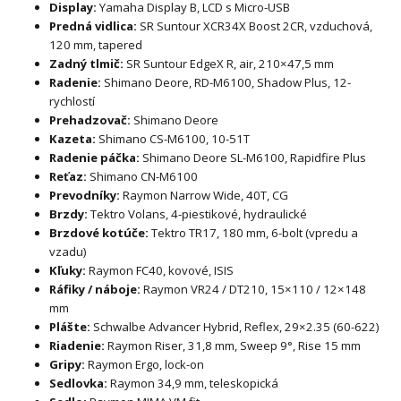
Display:
Yamaha Display B, LCD s Micro-USB
Predná vidlica:
SR Suntour XCR34X Boost 2CR, vzduchová,
120 mm, tapered
Zadný tlmič:
SR Suntour EdgeX R, air, 210×47,5 mm
Radenie:
Shimano Deore, RD-M6100, Shadow Plus, 12-
rychlostí
Prehadzovač:
Shimano Deore
Kazeta:
Shimano CS-M6100, 10-51T
Radenie páčka:
Shimano Deore SL-M6100, Rapidfire Plus
Reťaz:
Shimano CN-M6100
Prevodníky:
Raymon Narrow Wide, 40T, CG
Brzdy:
Tektro Volans, 4-piestikové, hydraulické
Brzdové kotúče:
Tektro TR17, 180 mm, 6-bolt (vpredu a
vzadu)
Kľuky:
Raymon FC40, kovové, ISIS
Ráfiky / náboje:
Raymon VR24 / DT210, 15×110 / 12×148
mm
Plášte:
Schwalbe Advancer Hybrid, Reflex, 29×2.35 (60-622)
Riadenie:
Raymon Riser, 31,8 mm, Sweep 9°, Rise 15 mm
Gripy:
Raymon Ergo, lock-on
Sedlovka:
Raymon 34,9 mm, teleskopická