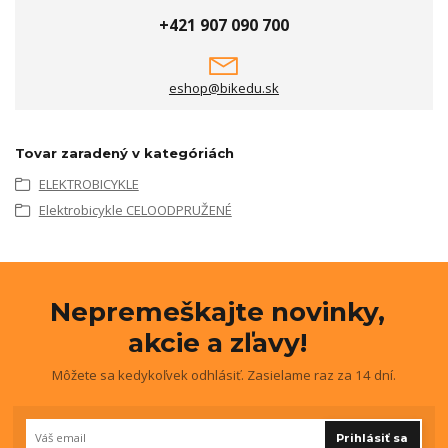
+421 907 090 700
eshop@bikedu.sk
Tovar zaradený v kategóriách
ELEKTROBICYKLE
Elektrobicykle CELOODPRUŽENÉ
Nepremeškajte novinky,
akcie a zľavy!
Môžete sa kedykoľvek odhlásiť. Zasielame raz za 14 dní.
Prihlásiť sa