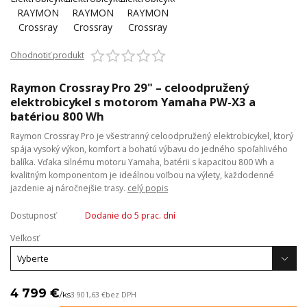
Ohodnotiť produkt
Raymon Crossray Pro 29" – celoodpružený
elektrobicykel s motorom Yamaha PW-X3 a
batériou 800 Wh
Raymon Crossray Pro je všestranný celoodpružený elektrobicykel, ktorý
spája vysoký výkon, komfort a bohatú výbavu do jedného spoľahlivého
balíka. Vďaka silnému motoru Yamaha, batérii s kapacitou 800 Wh a
kvalitným komponentom je ideálnou voľbou na výlety, každodenné
jazdenie aj náročnejšie trasy.
celý popis
Dostupnosť
Dodanie do 5 prac. dní
Veľkosť
4 799 €
/
ks
3 901,63 €
bez DPH