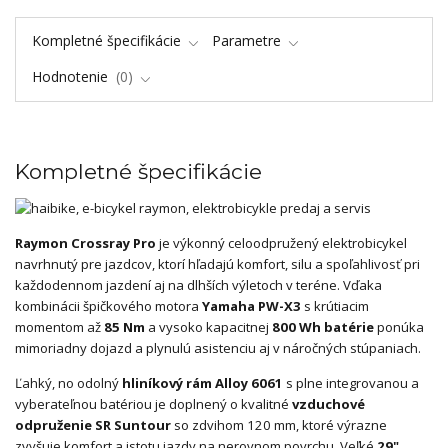
Kompletné špecifikácie
Parametre
Hodnotenie
0
Kompletné špecifikácie
Raymon Crossray Pro
je výkonný celoodpružený elektrobicykel
navrhnutý pre jazdcov, ktorí hľadajú komfort, silu a spoľahlivosť pri
každodennom jazdení aj na dlhších výletoch v teréne. Vďaka
kombinácii špičkového motora
Yamaha PW-X3
s krútiacim
momentom až
85 Nm
a vysoko kapacitnej
800 Wh batérie
ponúka
mimoriadny dojazd a plynulú asistenciu aj v náročných stúpaniach.
Ľahký, no odolný
hliníkový rám Alloy 6061
s plne integrovanou a
vyberateľnou batériou je doplnený o kvalitné
vzduchové
odpruženie SR Suntour
so zdvihom 120 mm, ktoré výrazne
zvyšuje komfort a istotu jazdy na nerovnom povrchu. Veľké
29"