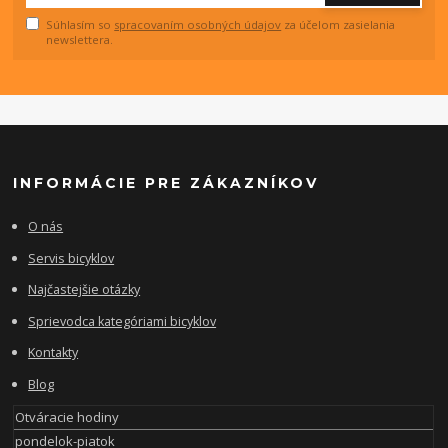
Súhlasím so
spracovaním osobných údajov
za účelom zasielania
newslettera.
INFORMÁCIE PRE ZÁKAZNÍKOV
O nás
Servis bicyklov
Najčastejšie otázky
Sprievodca kategóriami bicyklov
Kontakty
Blog
Otváracie hodiny
pondelok-piatok