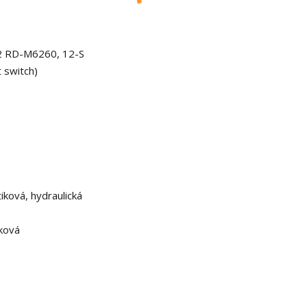
2 RD-M6260, 12-S
 switch)
ková, hydraulická
ková