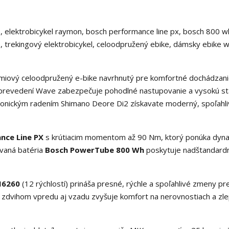
miový celoodpružený e-bike navrhnutý pre komfortné dochádzani
prevedení Wave zabezpečuje pohodlné nastupovanie a vysokú stab
onickým radením Shimano Deore Di2 získavate moderný, spoľahli
nce Line PX
s krútiacim momentom až 90 Nm, ktorý ponúka dyn
ovaná batéria
Bosch PowerTube 800 Wh
poskytuje nadštandard
M6260
(12 rýchlostí) prináša presné, rýchle a spoľahlivé zmeny p
 zdvihom vpredu aj vzadu zvyšuje komfort na nerovnostiach a zl