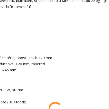
tleniu, blatníkom, stojanu a nosiču MIK s nosnosťou 25 kg – je
ďalších investícií.
á batéria, Boost, zdvih 120 mm
vzduchová, 120 mm, tapered
190x45 mm
/700 W, 90 Nm
ote (Bluetooth)