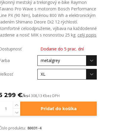
Výkonný mestský a trekingový e-bike Raymon
Tavano Pro Wave s motorom Bosch Performance
Line PX (90 Nm), batériou 800 Wh a elektronickým
radením Shimano Deore Di2 12 rýchlostí.
Komfortné celoodpruženie, výbava na každodenné
jazdenie a nosič MIK s nosnosťou 25 kg.
celý popis
Dostupnosť
Dodanie do 5 prac. dní
Farba
Veľkosť
5 299 €
/
ks
4 308,13 €
bez DPH
Pridať do košíka
Číslo produktu:
80031-4