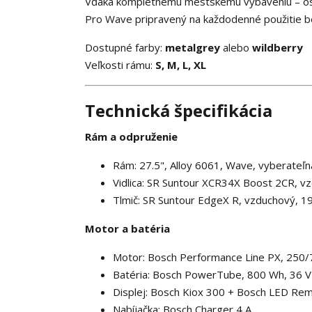
Vďaka kompletnému mestskému vybaveniu – osve
Pro Wave pripravený na každodenné použitie bez 
Dostupné farby:
metalgrey
alebo
wildberry
Veľkosti rámu:
S, M, L, XL
Technická špecifikácia
Rám a odpruženie
Rám: 27.5", Alloy 6061, Wave, vyberateľn
Vidlica: SR Suntour XCR34X Boost 2CR, 
Tlmič: SR Suntour EdgeX R, vzduchový, 
Motor a batéria
Motor: Bosch Performance Line PX, 250
Batéria: Bosch PowerTube, 800 Wh, 36 V
Displej: Bosch Kiox 300 + Bosch LED Rem
Nabíjačka: Bosch Charger 4 A