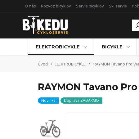
O nás
Rozvoz bicyklov
Servis bicyklov
Ski servis
Pož
ELEKTROBICYKLE
BICYKLE
Úvod
ELEKTROBICYKLE
RAYMON Tavano Pro W
RAYMON Tavano Pro
Novinka
Doprava ZADARMO