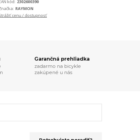
EAN kód:
2302600390
Značka:
RAYMON
Strážiť cenu / dostupnosť
u
Garančná prehliadka
e
zadarmo na bicykle
ím
zakúpené u nás
Potrebujete poradiť?