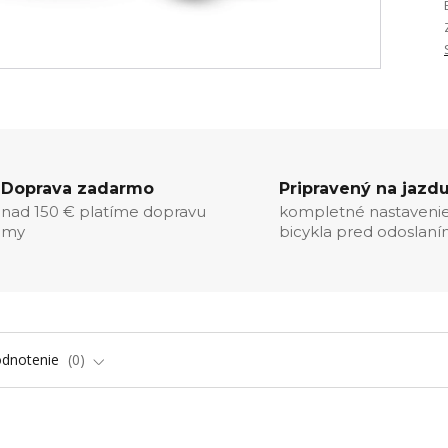
Doprava zadarmo
Pripravený na jazd
nad 150 € platíme dopravu
kompletné nastaveni
my
bicykla pred odoslan
dnotenie
0