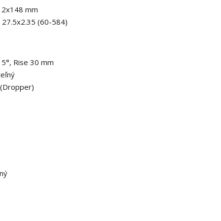
 12x148 mm
, 27.5x2.35 (60-584)
15°, Rise 30 mm
teľný
 (Dropper)
ľný