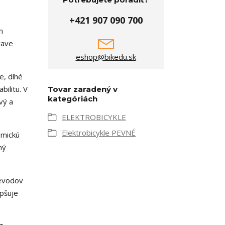
+421 907 090 700
eshop@bikedu.sk
e, dlhé
ilitu. V
Tovar zaradený v
kategóriách
vý a
ELEKTROBICYKLE
Elektrobicykle PEVNÉ
amickú
ný
revodov
epšuje