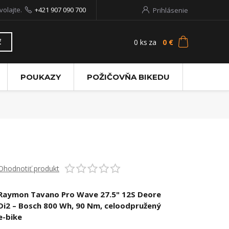
volajte.
+421 907 090 700
Prihlásenie
0
ks
za
0 €
ť
POUKAZY
POŽIČOVŇA BIKEDU
Ohodnotiť produkt
Raymon Tavano Pro Wave 27.5" 12S Deore
Di2 – Bosch 800 Wh, 90 Nm, celoodpružený
e-bike