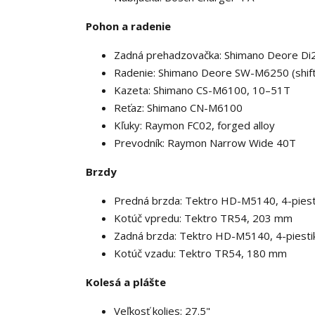
Pohon a radenie
Zadná prehadzovačka: Shimano Deore Di
Radenie: Shimano Deore SW-M6250 (shift
Kazeta: Shimano CS-M6100, 10–51T
Reťaz: Shimano CN-M6100
Kľuky: Raymon FC02, forged alloy
Prevodník: Raymon Narrow Wide 40T
Brzdy
Predná brzda: Tektro HD-M5140, 4-piesti
Kotúč vpredu: Tektro TR54, 203 mm
Zadná brzda: Tektro HD-M5140, 4-piesti
Kotúč vzadu: Tektro TR54, 180 mm
Kolesá a plášte
Veľkosť kolies: 27.5"