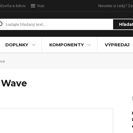
ičovňa e-bikov
Viac
Neviete si rady? Za
Hľada
DOPLNKY
KOMPONENTY
VÝPREDAJ
ave
 Wave