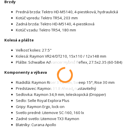
Brzdy
Predná brzda: Tektro HD-M5140, 4-piestiková, hydraulická
Kotúč vpredu: Tektro TR54, 203 mm
Zadná brzda: Tektro HD-M5140, 4-piestiková
Kotúč vzadu: Tektro TR54, 180 mm
Kolesá a plášte
Veľkosť kolies: 27.5"
Kolesá: Raymon VR24/DT210, 15x110 / 12x148 mm
Plášte: Schwalbe Advancer Hybrid Reflex, 27.5x2.35 (60-584)
Komponenty a výbava
Riadidlá: Raymon Riser 31,8 mm, Sweep 15°, Rise 30 mm
Predstavec: Raymon 31.8 Ahead, nastaviteľný
Sedlovka: Raymon 34,9 mm, teleskopická (Dropper)
Sedlo: Selle Royal Explora Plus
Gripy: Raymon Ergo, lock-on
Svetlo predné: Litemove SC-160, 160 lx
Zadné svetlo: Litemove TX3 Raymon
Blatníky: Curana Apollo