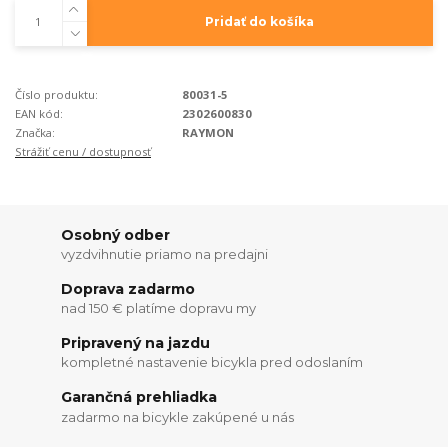
Pridať do košíka
Číslo produktu:
80031-5
EAN kód:
2302600830
Značka:
RAYMON
Strážiť cenu / dostupnosť
Osobný odber
vyzdvihnutie priamo na predajni
Doprava zadarmo
nad 150 € platíme dopravu my
Pripravený na jazdu
kompletné nastavenie bicykla pred odoslaním
Garančná prehliadka
zadarmo na bicykle zakúpené u nás