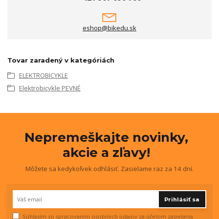
eshop@bikedu.sk
Tovar zaradený v kategóriách
ELEKTROBICYKLE
Elektrobicykle PEVNÉ
Nepremeškajte novinky,
akcie a zľavy!
Môžete sa kedykoľvek odhlásiť. Zasielame raz za 14 dní.
Prihlásiť sa
Súhlasím so
spracovaním osobných údajov
za účelom zasielania