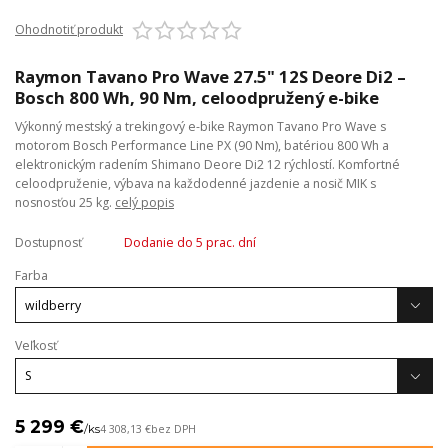
Ohodnotiť produkt
Raymon Tavano Pro Wave 27.5" 12S Deore Di2 –
Bosch 800 Wh, 90 Nm, celoodpružený e-bike
Výkonný mestský a trekingový e-bike Raymon Tavano Pro Wave s
motorom Bosch Performance Line PX (90 Nm), batériou 800 Wh a
elektronickým radením Shimano Deore Di2 12 rýchlostí. Komfortné
celoodpruženie, výbava na každodenné jazdenie a nosič MIK s
nosnosťou 25 kg.
celý popis
Dostupnosť
Dodanie do 5 prac. dní
Farba
Veľkosť
5 299 €
/
ks
4 308,13 €
bez DPH