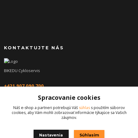
KONTAKTUJTE NÁS
BIKEDU Cykloservis
+421 907 090 700
Spracovanie cookies
eshop@bikedu.sk
Náš e-shop a partneri potrebujú Váš
súhlas
s použitím súborov
cookies, aby Vám mohli zobrazovať informácie týkajúce sa Vašich
záujmov.
Nastavenia
Súhlasím