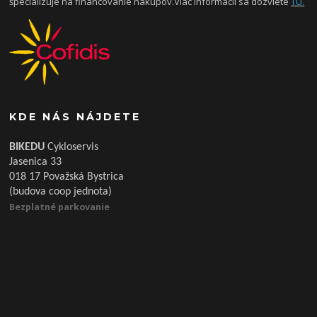
špecializuje na financovanie nákupov.Viac informácii sa dozviete
TU.
KDE NÁS NÁJDETE
BIKEDU
Cykloservis
Jasenica 33
018 17 Považská Bystrica
(budova coop jednota)
Bezplatné parkovanie