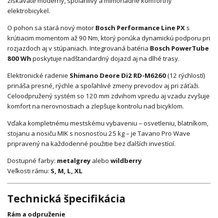
získavate moderný, spoľahlivý a mimoriadne komfortný
elektrobicykel.
O pohon sa stará nový motor
Bosch Performance Line PX
s
krútiacim momentom až 90 Nm, ktorý ponúka dynamickú podporu pri
rozjazdoch aj v stúpaniach. Integrovaná batéria
Bosch PowerTube
800 Wh
poskytuje nadštandardný dojazd aj na dlhé trasy.
Elektronické radenie
Shimano Deore Di2 RD-M6260
(12 rýchlostí)
prináša presné, rýchle a spoľahlivé zmeny prevodov aj pri záťaži.
Celoodpružený systém so 120 mm zdvihom vpredu aj vzadu zvyšuje
komfort na nerovnostiach a zlepšuje kontrolu nad bicyklom.
Vďaka kompletnému mestskému vybaveniu – osvetleniu, blatníkom,
stojanu a nosiču MIK s nosnosťou 25 kg – je Tavano Pro Wave
pripravený na každodenné použitie bez ďalších investícií.
Dostupné farby:
metalgrey
alebo
wildberry
Veľkosti rámu:
S, M, L, XL
Technická špecifikácia
Rám a odpruženie