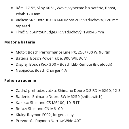
Rám: 27.5", Alloy 6061, Wave, vyberateľná batéria, Boost,
zdvih 120 mm
Vidlica: SR Suntour XCR34X Boost 2CR, vzduchová, 120 mm,
tapered
Tlmič: SR Suntour EdgeX R, vzduchový, 190x45 mm
Motor a batéria
Motor: Bosch Performance Line PX, 250/700 W, 90 Nm
Batéria: Bosch PowerTube, 800 Wh, 36 V
Displej: Bosch Kiox 300 + Bosch LED Remote (Bluetooth)
Nabíjačka: Bosch Charger 4 A
Pohon a radenie
Zadná prehadzovačka: Shimano Deore Di2 RD-M6260, 12-S
Radenie: Shimano Deore SW-M6250 (shift switch)
Kazeta: Shimano CS-M6100, 10–51T
Reťaz: Shimano CN-M6100
Kľuky: Raymon FC02, forged alloy
Prevodník: Raymon Narrow Wide 40T