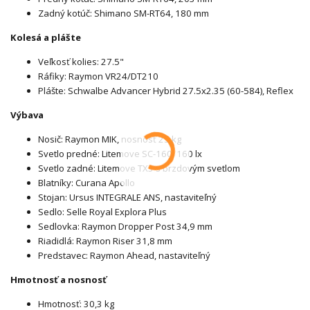
Zadný kotúč: Shimano SM-RT64, 180 mm
Kolesá a plášte
Veľkosť kolies: 27.5"
Ráfiky: Raymon VR24/DT210
Plášte: Schwalbe Advancer Hybrid 27.5x2.35 (60-584), Reflex
Výbava
Nosič: Raymon MIK, nosnosť 25 kg
Svetlo predné: Litemove SC-160, 160 lx
Svetlo zadné: Litemove TX3 s brzdovým svetlom
Blatníky: Curana Apollo
Stojan: Ursus INTEGRALE ANS, nastaviteľný
Sedlo: Selle Royal Explora Plus
Sedlovka: Raymon Dropper Post 34,9 mm
Riadidlá: Raymon Riser 31,8 mm
Predstavec: Raymon Ahead, nastaviteľný
Hmotnosť a nosnosť
Hmotnosť: 30,3 kg