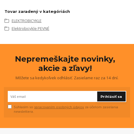
Tovar zaradený v kategóriách
ELEKTROBICYKLE
Elektrobicykle PEVNÉ
Nepremeškajte novinky,
akcie a zľavy!
Môžete sa kedykoľvek odhlásiť. Zasielame raz za 14 dní.
Prihlásiť sa
Súhlasím so
spracovaním osobných údajov
za účelom zasielania
newslettera.