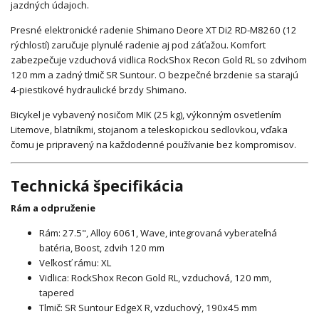
jazdných údajoch.
Presné elektronické radenie Shimano Deore XT Di2 RD-M8260 (12
rýchlostí) zaručuje plynulé radenie aj pod záťažou. Komfort
zabezpečuje vzduchová vidlica RockShox Recon Gold RL so zdvihom
120 mm a zadný tlmič SR Suntour. O bezpečné brzdenie sa starajú
4-piestikové hydraulické brzdy Shimano.
Bicykel je vybavený nosičom MIK (25 kg), výkonným osvetlením
Litemove, blatníkmi, stojanom a teleskopickou sedlovkou, vďaka
čomu je pripravený na každodenné používanie bez kompromisov.
Technická špecifikácia
Rám a odpruženie
Rám: 27.5", Alloy 6061, Wave, integrovaná vyberateľná
batéria, Boost, zdvih 120 mm
Veľkosť rámu: XL
Vidlica: RockShox Recon Gold RL, vzduchová, 120 mm,
tapered
Tlmič: SR Suntour EdgeX R, vzduchový, 190x45 mm