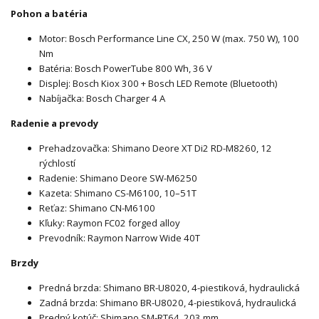
Pohon a batéria
Motor: Bosch Performance Line CX, 250 W (max. 750 W), 100
Nm
Batéria: Bosch PowerTube 800 Wh, 36 V
Displej: Bosch Kiox 300 + Bosch LED Remote (Bluetooth)
Nabíjačka: Bosch Charger 4 A
Radenie a prevody
Prehadzovačka: Shimano Deore XT Di2 RD-M8260, 12
rýchlostí
Radenie: Shimano Deore SW-M6250
Kazeta: Shimano CS-M6100, 10–51T
Reťaz: Shimano CN-M6100
Kľuky: Raymon FC02 forged alloy
Prevodník: Raymon Narrow Wide 40T
Brzdy
Predná brzda: Shimano BR-U8020, 4-piestiková, hydraulická
Zadná brzda: Shimano BR-U8020, 4-piestiková, hydraulická
Predný kotúč: Shimano SM-RT64, 203 mm