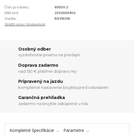
Číslo produktu:
80030-2
EAN kód:
2302600450
Značka:
RAYMON
Strážiť cenu / dostupnosť
Osobný odber
vyzdvihnutie priamo na predajni
Doprava zadarmo
nad 150 € platíme dopravu my
Pripravený na jazdu
kompletné nastavenie bicykla pred odoslaním
Garančná prehliadka
zadarmo na bicykle zakúpené u nás
Kompletné špecifikácie
Parametre