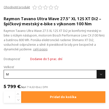
Ohodnotiť produkt
Raymon Tavano Ultra Wave 27.5" XL 12S XT Di2 –
špičkový mestský e-bike s výkonom 100 Nm
Raymon Tavano Ultra Wave 27.5 XL 12S XT Di2 je komfortný mestský e-
bike s nízkym nástupom, motorom Bosch Performance Line CX (100 Nm)
a batériou 800 Wh. Ponúka elektronické radenie Shimano XT Di2,
vzduchové odpruženie a silné 4-piestikové brzdy pre bezpečné a
dynamické jazdenie.
celý popis
Dostupnosť
Dodanie do 5 prac. dní
Veľkosť
5 799 €
/
ks
4 714,63 €
bez DPH
Pridať do košíka