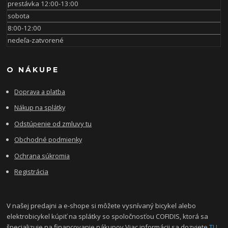
prestávka 12:00-13:00
sobota
8:00-12:00
nedeľa-zatvorené
O NÁKUPE
Doprava a platba
Nákup na splátky
Odstúpenie od zmluvy tu
Obchodné podmienky
Ochrana súkromia
Registrácia
V našej predajni a e-shope si môžete vysnívaný bicykel alebo
elektrobicykel kúpiť na splátky so spoločnosťou COFIDIS, ktorá sa
špecializuje na financovanie nákupov.Viac informácii sa dozviete
TU.