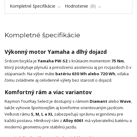
Kompletné špecifikácie
Hodnotenie
0
Kompletné špecifikácie
Výkonný motor Yamaha a dlhý dojazd
Srdcom bicykla je
Yamaha PW-S2
s krútiacim momentom
75 Nm
,
ktorý poskytuje plynulú a prirodzenú asistenciu aj pri rozjazdoch či v
stúpaniach. Na výber máte
batériu 630 Wh alebo 720 Wh
, vďaka
čomu zvládnete aj celodenné výlety bez starostí o dojazd.
Komfortný rám a viac variantov
Raymon TourRay Select je dostupný s rámom
Diamant
alebo
Wave
,
takže vyhovie športovejším aj komfortne orientovaným jazdcom.
Veľkosti rámu
S, M, L a XL
zabezpečujú správnu ergonómiu pre
každú postavu. Hliníkový rám z
Alloy 6061
má vyberateľnú batériu a
modernú geometriu pre stabilnú jazdu.