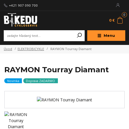
+421 907 090 700
0
0 €
Menu
Úvod
ELEKTROBICYKLE
RAYMON Tourray Diamant
RAYMON Tourray Diamant
Novinka
Doprava ZADARMO