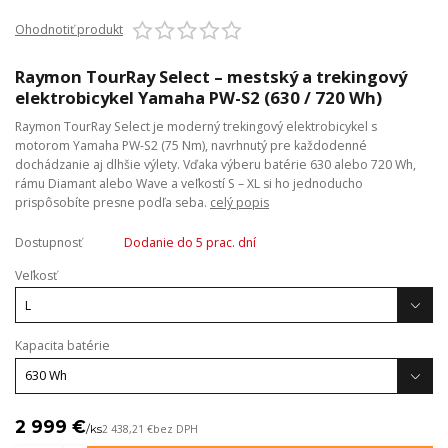
Ohodnotiť produkt
Raymon TourRay Select – mestský a trekingový
elektrobicykel Yamaha PW-S2 (630 / 720 Wh)
Raymon TourRay Select je moderný trekingový elektrobicykel s
motorom Yamaha PW-S2 (75 Nm), navrhnutý pre každodenné
dochádzanie aj dlhšie výlety. Vďaka výberu batérie 630 alebo 720 Wh,
rámu Diamant alebo Wave a veľkostí S – XL si ho jednoducho
prispôsobíte presne podľa seba.
celý popis
Dostupnosť
Dodanie do 5 prac. dní
Veľkosť
Kapacita batérie
2 999 €
/
ks
2 438,21 €
bez DPH