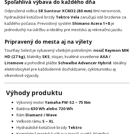
Spoľahlivá výbava do každého dňa
Odpružená vidlica
SR Suntour XCM32 (80 mm)
tlmí nerovnosti,
hydraulické kotúčové brzdy
Tektro Vela
zaručujú isté brzdenie za
každého počasia. Prevodový systém
Shimano Acera 1×8
je
jednoduchý na údržbu a ideálny pre mestskú aj rekreačnú jazdu.
Pripravený do mesta aj na výlety
TourRay Select je vybavený všetkým potrebným:
nosič Raymon MIK
HD (27 kg)
, blatníky
SKS
, stojan, kvalitné osvetlenie
AXA /
Litemove
a pohodlné plášte
Schwalbe Advancer Hybrid
. Ideálny
elektrobicykel pre každodenné dochádzanie, cykloturistiku aj
víkendové výjazdy.
Výhody produktu
Výkonný motor
Yamaha PW-S2 – 75 Nm
Batéria
630 Wh alebo 720 Wh
Rám
Diamant / Wave
Veľkosti rámu
S – XL
Hydraulické kotúčové brzdy
Tektro
Kompletná mestská výbava (nosič, svetlá, blatníky)