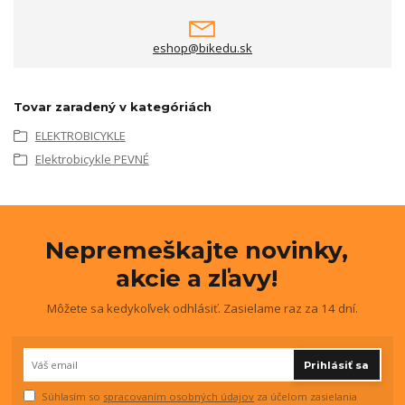
eshop@bikedu.sk
Tovar zaradený v kategóriách
ELEKTROBICYKLE
Elektrobicykle PEVNÉ
Nepremeškajte novinky,
akcie a zľavy!
Môžete sa kedykoľvek odhlásiť. Zasielame raz za 14 dní.
Prihlásiť sa
Súhlasím so
spracovaním osobných údajov
za účelom zasielania