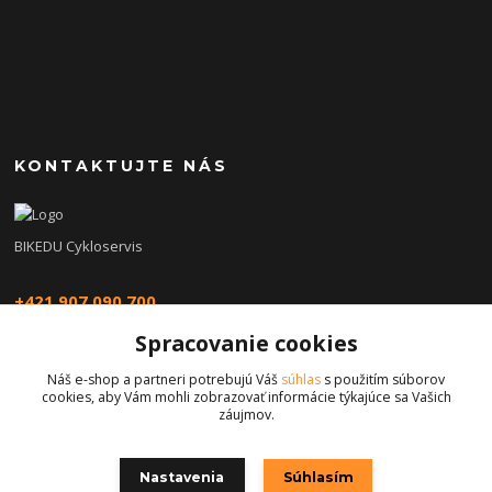
KONTAKTUJTE NÁS
BIKEDU Cykloservis
+421 907 090 700
Spracovanie cookies
eshop@bikedu.sk
Náš e-shop a partneri potrebujú Váš
súhlas
s použitím súborov
cookies, aby Vám mohli zobrazovať informácie týkajúce sa Vašich
záujmov.
Nastavenia
Súhlasím