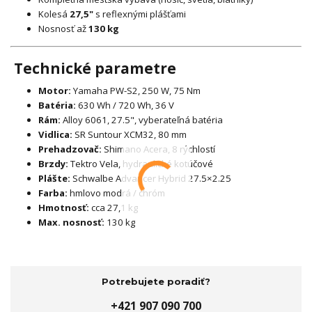
Kolesá
27,5"
s reflexnými plášťami
Nosnosť až
130 kg
Technické parametre
Motor:
Yamaha PW-S2, 250 W, 75 Nm
Batéria:
630 Wh / 720 Wh, 36 V
Rám:
Alloy 6061, 27.5", vyberateľná batéria
Vidlica:
SR Suntour XCM32, 80 mm
Prehadzovač:
Shimano Acera, 8 rýchlostí
Brzdy:
Tektro Vela, hydraulické kotúčové
Plášte:
Schwalbe Advancer Hybrid 27.5×2.25
Farba:
hmlovo modrá / chróm
Hmotnosť:
cca 27,1 kg
Max. nosnosť:
130 kg
Potrebujete poradiť?
+421 907 090 700